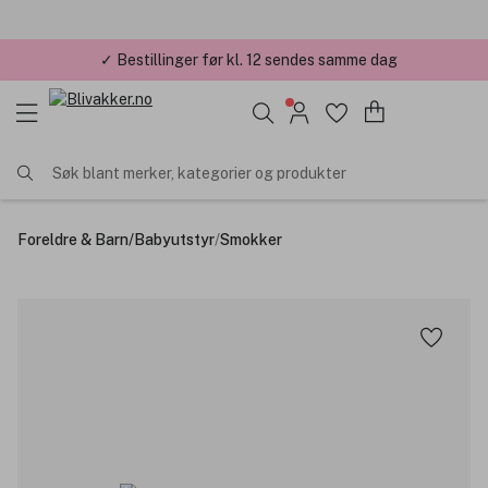
✓ Bestillinger før kl. 12 sendes samme dag
Søk blant merker, kategorier og produkter
Foreldre & Barn
/
Babyutstyr
/
Smokker