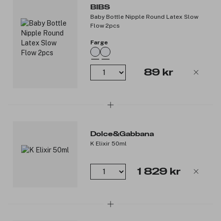
2 Colour Pacifiers med naturlig gummilatex, rund tutt og
BIBS
størrelse 1.
Baby Bottle Nipple Round Latex Slow
BPA-fri.
Flow 2pcs
Produktnummer:
3356089
Farge
89 kr
Dolce&Gabbana
K Elixir 50ml
1 829 kr