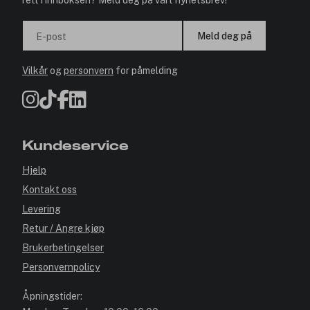
rett i innboksen? Meld deg på vårt nyhetsbrev!
Meld deg på
E-post
Vilkår
og
personvern
for påmelding
Kundeservice
Hjelp
Kontakt oss
Levering
Retur / Angre kjøp
Brukerbetingelser
Personvernpolicy
Åpningstider: