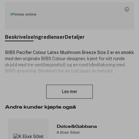
Finnes online
Beskrivelse
Ingredienser
Detaljer
BIBS Pacifier Colour Latex Mushroom Breeze Size 2 er en smokk
med den originale BIBS Colour-designen, kjent for sitt runde
skjold med tre ventilasjonshull og en rund håndtaksring med
BIBS-gravering. Smokken har en tutt laget av naturlig
gummilatex og kommer i størrelse 2. Skjoldet er laget av
Lukk
matgodkjent materiale og er designet og produsert i
Danmark/EU. Smokken er 100 % fri for BPA og ftalater, og
Les mer
oppfyller den europeiske standarden EN 1400+A2.
Produktnummer:
3356099
Andre kunder kjøpte også
Dolce&Gabbana
K Elixir 50ml