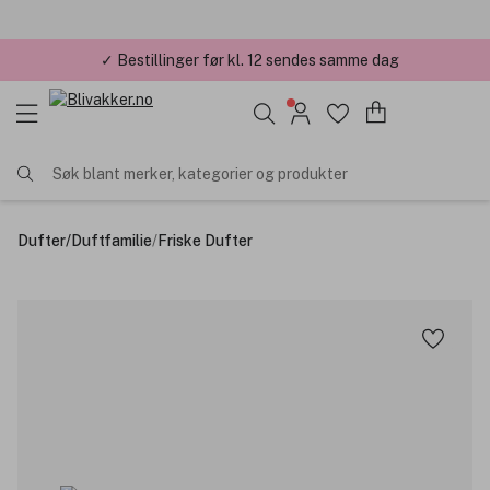
✓ Bestillinger før kl. 12 sendes samme dag
✓ Årets Nettbutikk 2026 og 2025
Søk blant merker, kategorier og produkter
Dufter
/
Duftfamilie
/
Friske Dufter