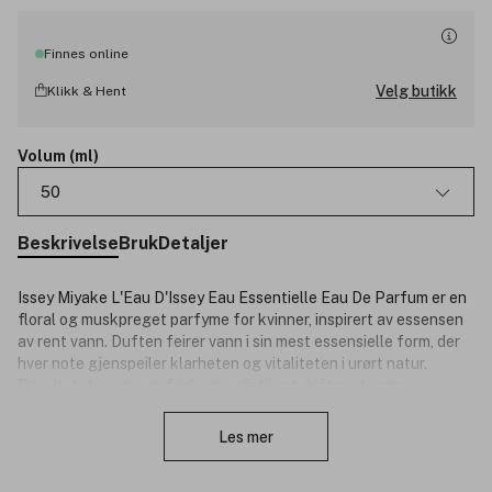
Finnes online
Velg butikk
Klikk & Hent
Volum (ml)
50
Beskrivelse
Bruk
Detaljer
Issey Miyake L'Eau D'Issey Eau Essentielle Eau De Parfum er en
floral og muskpreget parfyme for kvinner, inspirert av essensen
av rent vann. Duften feirer vann i sin mest essensielle form, der
hver note gjenspeiler klarheten og vitaliteten i urørt natur.
Resultatet er en ren, frisk og sofistikert duft med varm
Lukk
eleganse. L'Eau D'Issey Eau Essentielle Eau De Parfum er
komponert av parfymør Marie Salamagne og åpner med en sprø
Les mer
nashi-pæreakkord, infusert med vann for en teksturert sødme. I
hjertet kommer appelsinblomst absolute av 100 % naturlig