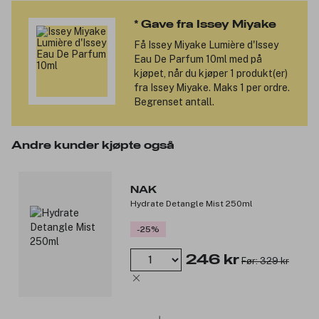
opprinnelse frem med en lysende renhet, inspirert av solvarm våt
stein. Basen avrundes med upcycled cedarwood, som tilfører en
* Gave fra Issey Miyake
treaktig amberdybde. Parfymen er vegansk og laget med 88 %
ingredienser av naturlig opprinnelse. Den ikoniske L'Eau D'Issey-
Få
Issey Miyake Lumière d'Issey
flasken er laget med 20 % resirkulert glass og har en grønn-til-
Eau De Parfum 10ml
med på
blå gradient som vekker assosiasjoner til vannets klarhet. Den
kjøpet, når du kjøper 1 produkt(er)
patenterte trekorken er laget av ett enkelt trestykke og fjerner
fra Issey Miyake. Maks 1 per ordre.
behovet for plastinnlegg. Den aquagrønne esken matcher
Begrenset antall.
flasken og speiler det rene designuttrykket.
Duftnoter:
Andre kunder kjøpte også
Toppnoter: Nashi-pæreakkord.
Hjertenoter: Appelsinblomst absolute.
NAK
Bunnoter: Upcycled cedarwood.
Hydrate Detangle Mist 250ml
Produktnummer:
3356462
-25%
246 kr
Før: 329 kr