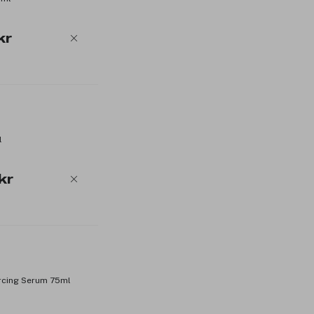
kr
l
kr
orcing Serum 75ml