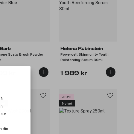
Barb
Helena Rubinstein
icone Scalp Brush Powder
Powercell Skinmunity Youth
e
Reinforcing Serum 30ml
09 kr
1 989 kr
0%
-20%
 å
het
Nyhet
en
iale
m din