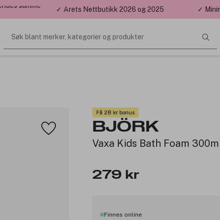
 sendes samme
✓ Årets Nettbutikk 2026 og 2025
✓ Mini
Søk blant merker, kategorier og produkter
Få 28 kr bonus
BJÖRK
Vaxa Kids Bath Foam 300m
279 kr
Finnes online