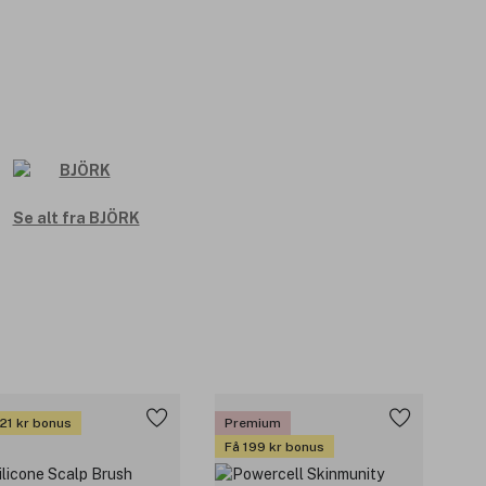
Se alt fra BJÖRK
 21 kr bonus
Premium
Få 199 kr bonus