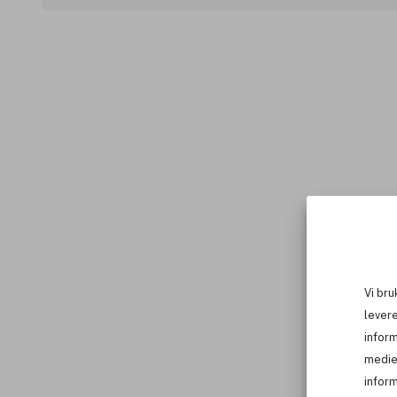
Vi bru
levere
infor
medie
inform