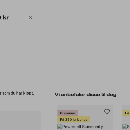
 kr
r som du har kjøpt.
Vi anbefaler disse til deg
Premium
Få
Få 350 kr bonus