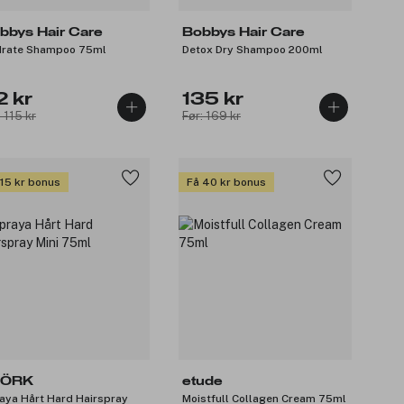
bbys Hair Care
Bobbys Hair Care
rate Shampoo 75ml
Detox Dry Shampoo 200ml
2 kr
135 kr
: 115 kr
Før: 169 kr
 15 kr bonus
Få 40 kr bonus
JÖRK
etude
aya Hårt Hard Hairspray
Moistfull Collagen Cream 75ml