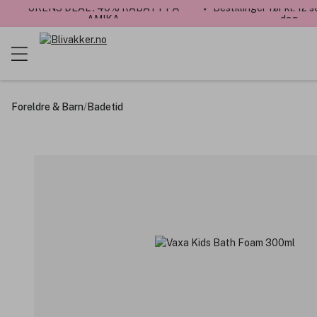
UKENS DEAL : 40% RABATT PÅ
✓ Bestillinger før kl. 12
AMIKA
dag
Foreldre & Barn
/
Badetid