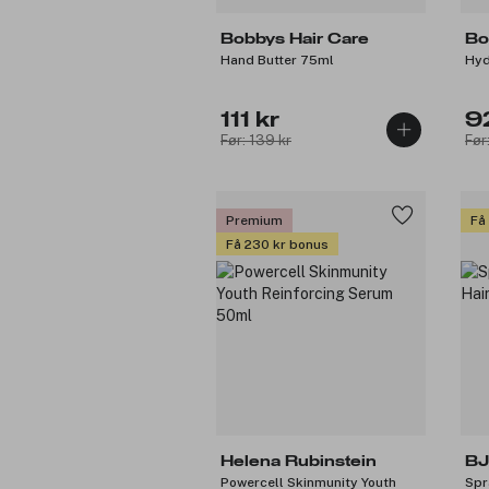
Bobbys Hair Care
Bo
Hand Butter 75ml
Hyd
111 kr
9
Før: 139 kr
Før
Premium
Få
Få 230 kr bonus
Helena Rubinstein
B
Powercell Skinmunity Youth
Spr