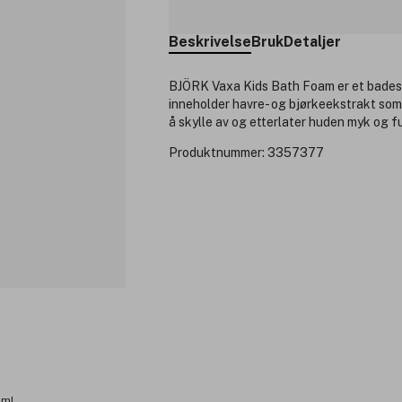
Beskrivelse
Bruk
Detaljer
BJÖRK Vaxa Kids Bath Foam er et badesk
inneholder havre- og bjørkeekstrakt som
å skylle av og etterlater huden myk og f
Produktnummer:
3357377
5ml