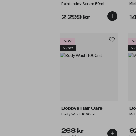
Reinforcing Serum 50ml
Min
2 299 kr
1
-20%
-2
Nyhet
Ny
Bobbys Hair Care
Bo
Body Wash 1000ml
Mul
268 kr
9