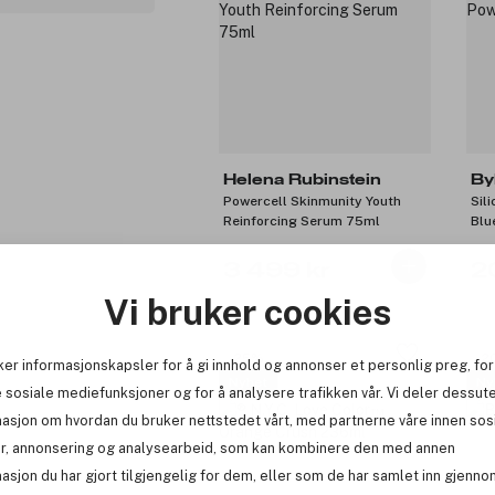
Helena Rubinstein
By
Powercell Skinmunity Youth
Sil
Reinforcing Serum 75ml
Blu
3 499 kr
2
Vi bruker cookies
-25%
-2
ker informasjonskapsler for å gi innhold og annonser et personlig preg, for
Nyhet
Ny
 sosiale mediefunksjoner og for å analysere trafikken vår. Vi deler dessut
masjon om hvordan du bruker nettstedet vårt, med partnerne våre innen sos
r, annonsering og analysearbeid, som kan kombinere den med annen
asjon du har gjort tilgjengelig for dem, eller som de har samlet inn gjenno