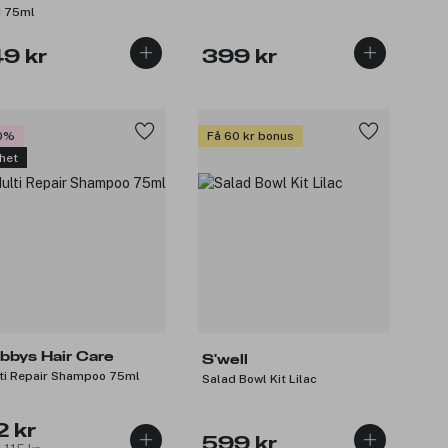
i 75ml
49 kr
399 kr
0%
Få 60 kr bonus
het
bbys Hair Care
S'well
ti Repair Shampoo 75ml
Salad Bowl Kit Lilac
2 kr
599 kr