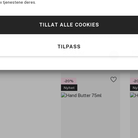
av tjenestene deres.
TILLAT ALLE COOKIES
Manic Panic
Bo
® N.Y.C. Love Color™ Orange
Bod
Crush 236ml
TILPASS
209 kr
1
Før: 279 kr
Før
-20%
-2
Nyhet
Ny