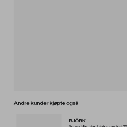
Andre kunder kjøpte også
BJÖRK
Spraya Hårt Hard Hairspray Mini 7