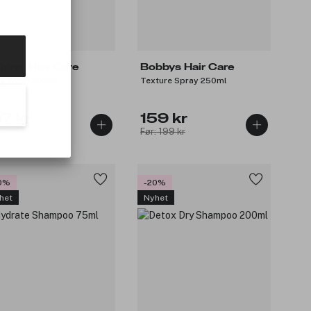
bbys Hair Care
Bobbys Hair Care
y Wash 200ml
Texture Spray 250ml
67 kr
159 kr
: 209 kr
Før: 199 kr
0%
-20%
het
Nyhet