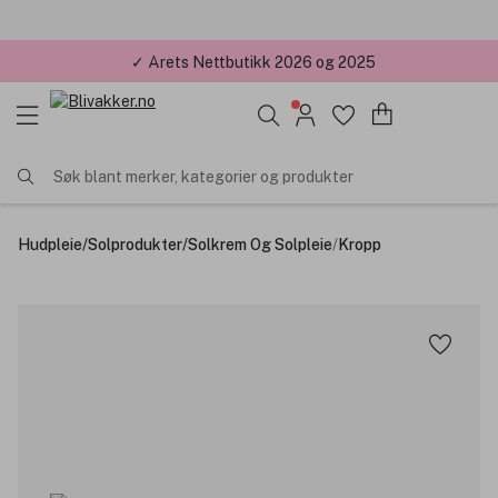
✓ Årets Nettbutikk 2026 og 2025
Søk blant merker, kategorier og produkter
Hudpleie
/
Solprodukter
/
Solkrem Og Solpleie
/
Kropp