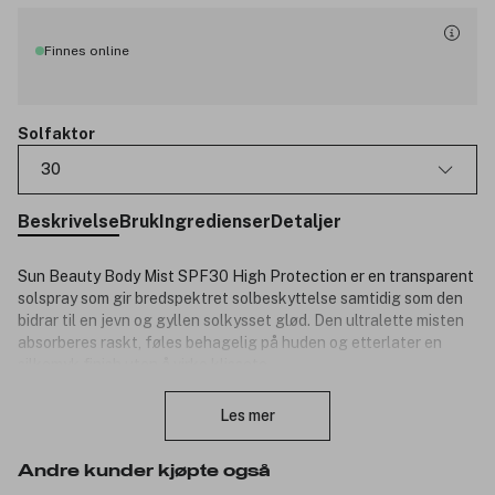
Finnes online
Solfaktor
30
Beskrivelse
Bruk
Ingredienser
Detaljer
Sun Beauty Body Mist SPF30 High Protection er en transparent
solspray som gir bredspektret solbeskyttelse samtidig som den
bidrar til en jevn og gyllen solkysset glød. Den ultralette misten
absorberes raskt, føles behagelig på huden og etterlater en
silkemyk finish uten å virke klissete.
Lukk
Med Lancasters Full Light Technology™ bidrar formelen til å
Les mer
beskytte huden mot UVA-stråler, UVB-stråler, synlig lys og
infrarød stråling for en mer helhetlig beskyttelse mot
fotoaldring. Tan Activator Complex stimulerer hudens naturlige
Andre kunder kjøpte også
melaninproduksjon og hjelper huden med å utvikle en jevn, gyllen