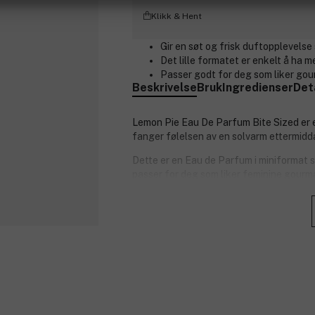
Klikk & Hent
Gir en søt og frisk duftopplevels
Det lille formatet er enkelt å ha m
Passer godt for deg som liker go
Beskrivelse
Bruk
Ingredienser
Det
Lemon Pie Eau De Parfum Bite Sized er 
fanger følelsen av en solvarm ettermidd
Dette er en Eau de Parfum i miniformat s
passer for deg som liker feminine gourm
duftnoten og gir en frisk, livlig åpning
10ml.
Duftnoter:
Toppnoter: italiensk bergamott, kan
Hjertenoter: limoncello, marengs,
Bunnoter: graham cracker crust, v
Produktnummer:
3359915