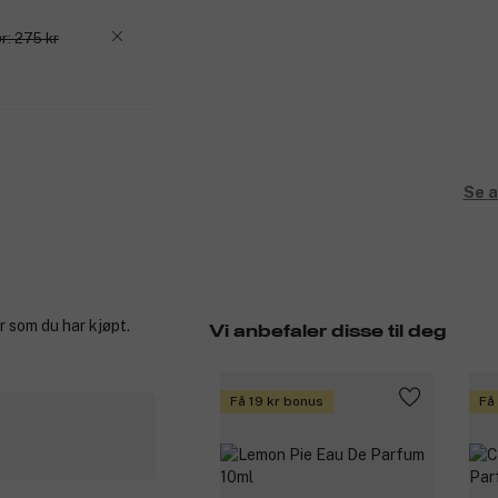
r: 275 kr
Se a
r som du har kjøpt.
Vi anbefaler disse til deg
Få 19 kr bonus
Få