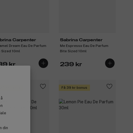
brina Carpenter
Sabrina Carpenter
amel Dream Eau De Parfum
Me Espresso Eau De Parfum
e Sized 10ml
Bite Sized 10ml
39 kr
239 kr
 24 kr bonus
Få 39 kr bonus
 å
en
iale
m din