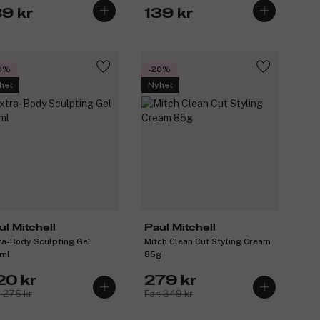
89 kr
139 kr
0%
-20%
het
Nyhet
ul Mitchell
Paul Mitchell
ra-Body Sculpting Gel
Mitch Clean Cut Styling Cream
ml
85g
20 kr
279 kr
: 275 kr
Før: 349 kr