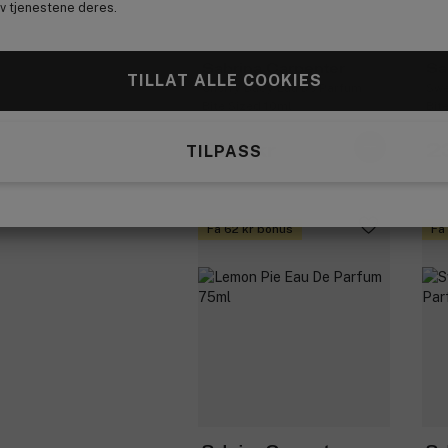
av tjenestene deres.
Sabrina Carpenter
Sa
TILLAT ALLE COOKIES
Cherry Baby Eau De Parfum
Swe
Bite Sized 10ml
Bit
239 kr
2
TILPASS
Få 62 kr bonus
Få