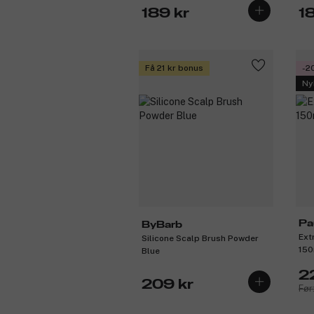
189 kr
1
Få 21 kr bonus
-2
Ny
Pa
ByBarb
Ext
Silicone Scalp Brush Powder
150
Blue
2
209 kr
Før