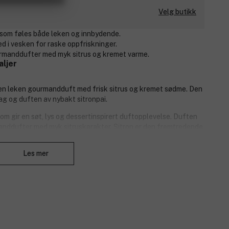
Velg butikk
e som føles både leken og innbydende.
ed i vesken for raske oppfriskninger.
urmanddufter med myk sitrus og kremet varme.
aljer
en leken gourmandduft med frisk sitrus og kremet sødme. Den
ag og duften av nybakt sitronpai.
om gir en søt, lys og dessertinspirert duftopplevelse. Duften
anddufter med myk sitruskarakter. Sitron er den fremtredende
 med appetittvekkende preg.
Lukk
Les mer
disert sitronskall, sukkerkrystaller.
 kondensert melk.
aniljepisket krem, tonkabønne.