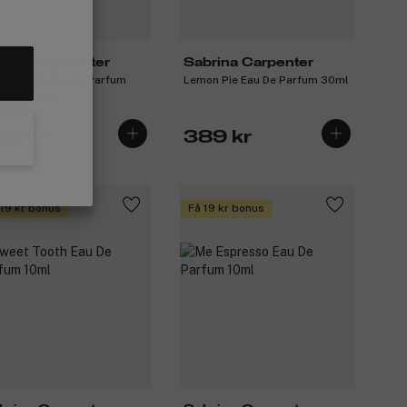
brina Carpenter
Sabrina Carpenter
et Tooth Eau De Parfum
Lemon Pie Eau De Parfum 30ml
e Sized 10ml
39 kr
389 kr
 19 kr bonus
Få 19 kr bonus