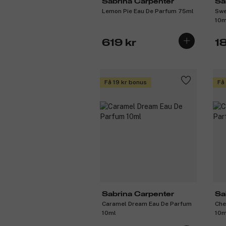
Sabrina Carpenter
Sa
Lemon Pie Eau De Parfum 75ml
Swe
10m
619 kr
1
Få 19 kr bonus
Få
Sabrina Carpenter
Sa
Caramel Dream Eau De Parfum
Che
10ml
10m