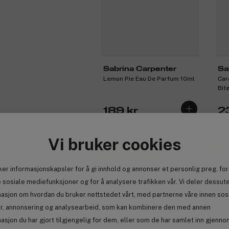
Sabrina Carpenter
Sa
Lemon Pie Eau De Parfum 10ml
Car
Bit
189 kr
2
Vi bruker cookies
Få 24 kr bonus
Få
ker informasjonskapsler for å gi innhold og annonser et personlig preg, for
 sosiale mediefunksjoner og for å analysere trafikken vår. Vi deler dessut
masjon om hvordan du bruker nettstedet vårt, med partnerne våre innen sos
r, annonsering og analysearbeid, som kan kombinere den med annen
asjon du har gjort tilgjengelig for dem, eller som de har samlet inn gjenno