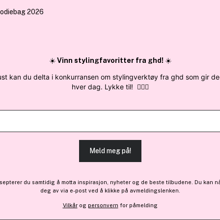
 sendes samme
✓ Årets Nettbutikk 2026 og 2025
✓ Mini
Søk blant merker, kategorier og produkter
☀️
Vinn stylingfavoritter fra ghd!
☀️
ust kan du delta i konkurransen om stylingverktøy fra ghd som gir d
hver dag. Lykke til!
💇‍♀️✨
Få 24 kr bonus
Sabrina Carpe
Lemon Pie Eau De Parfum B
Meld meg på!
239 kr
epterer du samtidig å motta inspirasjon, nyheter og de beste tilbudene. Du kan n
deg av via e-post ved å klikke på avmeldingslenken.
Vilkår
og
personvern
for påmelding
Finnes online