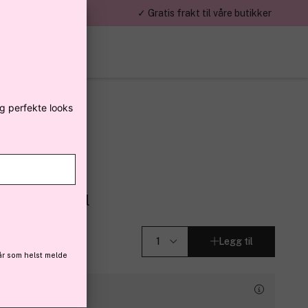
mumsbeløp 299kr,-
✓ Gratis frakt til våre butikker
eg perfekte looks
nter
ite Sized 10ml
Legg til
år som helst melde