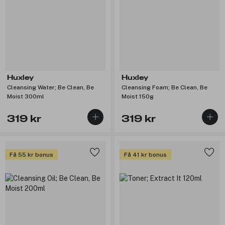
Huxley
Huxley
Cleansing Water; Be Clean, Be
Cleansing Foam; Be Clean, Be
Moist 300ml
Moist 150g
319 kr
319 kr
Få 55 kr bonus
Få 41 kr bonus