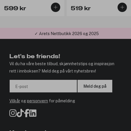
599 kr
519 kr
✓ Årets Nettbutikk 2026 og 2025
Let's be friends!
Vil du ha våre beste tilbud, skjønnhetstips og inspirasjon
rett i innboksen? Meld deg på vårt nyhetsbrev!
Meld deg på
E-post
Vilkår
og
personvern
for påmelding