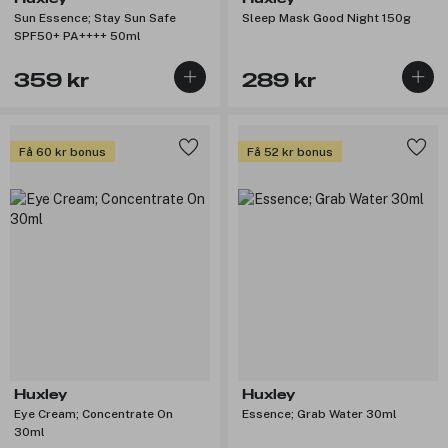
Sun Essence; Stay Sun Safe
Sleep Mask Good Night 150g
SPF50+ PA++++ 50ml
359 kr
289 kr
Få 60 kr bonus
Få 52 kr bonus
Huxley
Huxley
Eye Cream; Concentrate On
Essence; Grab Water 30ml
30ml