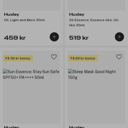
Huxley
Huxley
Oil; Light and More 30ml
Oil Essence; Essence-like, Oil-
like 30ml
459 kr
519 kr
Få 36 kr bonus
Få 29 kr bonus
Huxley
Huxley