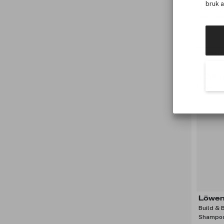
bruk 
126 
Før: 169
Midlert
Löwen
Build & 
Shampo