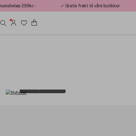
mumsbeløp 299kr,-
✓ Gratis frakt til våre butikker
Nyheter