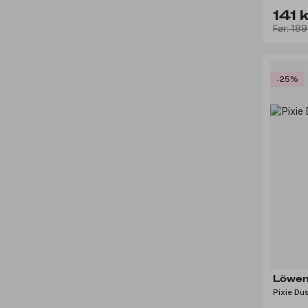
141 k
Før: 189
-25%
Löwen
Pixie Du