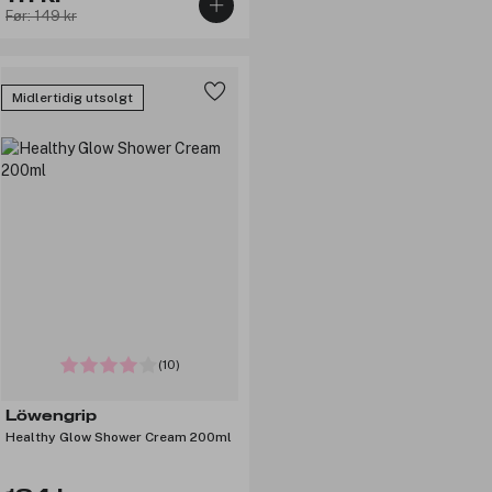
Før: 149 kr
Midlertidig utsolgt
(10)
Löwengrip
Healthy Glow Shower Cream 200ml