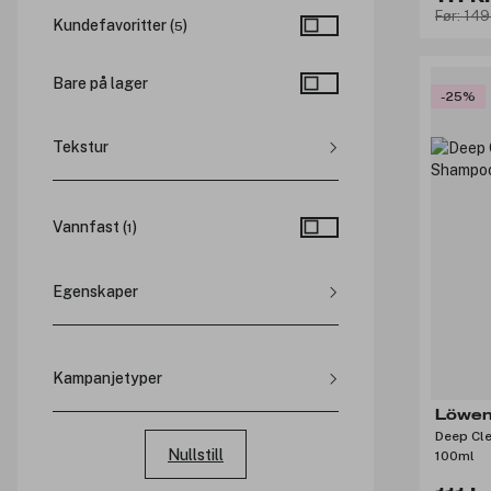
Før: 149
Kundefavoritter (
)
5
Bare på lager
-25%
Tekstur
Spray (
2
)
Vannfast
(
)
1
Egenskaper
Glans (
3
)
Varmebeskyttende (
3
)
Kampanjetyper
Volum (
5
)
Dyptrensende (
1
)
Rabatterte priser
Löwen
Deep Cl
Produktpakker
Nullstill
100ml
Medlemspriser