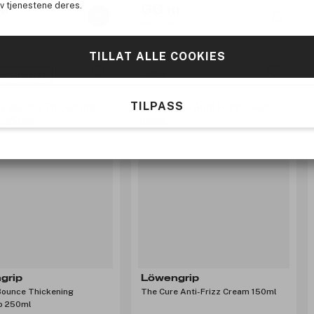
av tjenestene deres.
kr
96 kr
 kr
Før: 129 kr
TILLAT ALLE COOKIES
-25%
idig utsolgt
TILPASS
grip
Löwengrip
Bounce Thickening
The Cure Anti-Frizz Cream 150ml
o 250ml