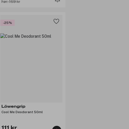
Før: 169 kr
-25%
Löwengrip
Cool Me Deodorant 50ml
111 kr