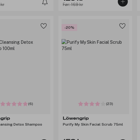
 kr
Før: 169 kr
-20%
(6)
(23)
grip
Löwengrip
eansing Detox Shampoo
Purify My Skin Facial Scrub 75ml