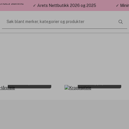
 sendes samme
✓ Årets Nettbutikk 2026 og 2025
✓ Mini
Søk blant merker, kategorier og produkter
Hårpleie
Kroppspleie