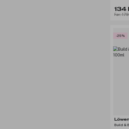
134 
Før: 179
-25%
Löwen
Build & 