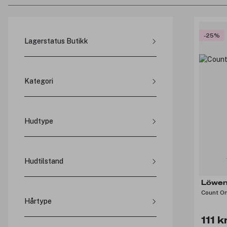
-25%
Lagerstatus Butikk
Thon Sørlandssenteret (
4
)
Amfi Moa (
53
)
Kategori
Thon Senter Jessheim (
4
)
Trondheim, City Lade (
63
)
Thon Senter Sartor (
37
)
Hårpleie (
40
)
Hudtype
Hudpleie (
26
)
Fet hud (
1
)
Vegansk (
19
)
Kombinert hud (
1
)
Outlet (
4
)
Hudtilstand
Moden hud (
1
)
Salg og tilbud (
4
)
Normal hud (
1
)
Porer og grov hud (
1
)
Sminke (
1
)
Löwen
Sensitiv hud (
1
)
Count O
Gavesett (
1
)
Tørr hud (
1
)
Hårtype
Gaveidéer (
1
)
Blondt og bleket hår (
6
)
111 k