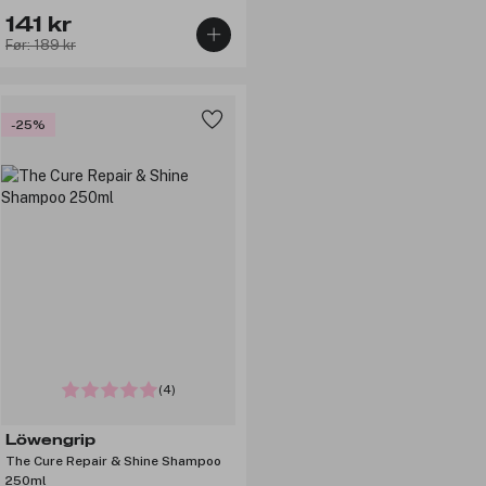
141 kr
Før: 189 kr
-25%
(4)
Löwengrip
The Cure Repair & Shine Shampoo
250ml