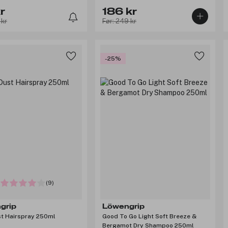
r
186 kr
 kr
Før: 249 kr
-25%
(9)
grip
Löwengrip
st Hairspray 250ml
Good To Go Light Soft Breeze &
Bergamot Dry Shampoo 250ml