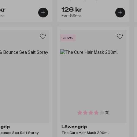
kr
126 kr
 kr
Før: 169 kr
-25%
(5)
grip
Löwengrip
Bounce Sea Salt Spray
The Cure Hair Mask 200ml