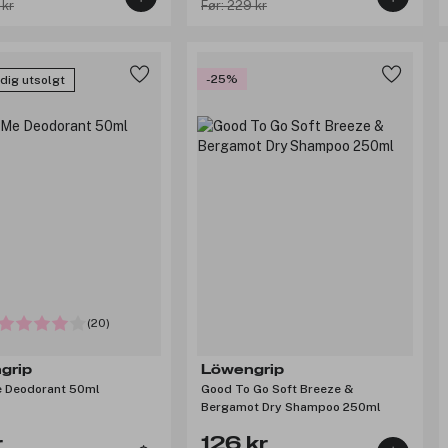
 kr
Før: 229 kr
-25%
idig utsolgt
(20)
grip
Löwengrip
e Deodorant 50ml
Good To Go Soft Breeze &
Bergamot Dry Shampoo 250ml
r
126 kr