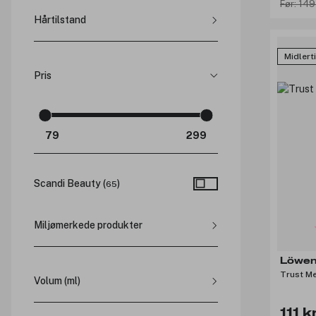
Farget og behandlet hår (
14
)
Før: 149
Hårtilstand
Fint og tynt hår (
6
)
Grått hår (
6
)
Fett hår (
2
)
Modent hår (
2
)
Midlert
Skadet hår (
5
)
Normalt hår (
8
)
Pris
Sensitiv hodebunn (
3
)
Tykt og krøllete hår (
2
)
Scandi Beauty
(
)
65
Miljømerkede produkter
Vegansk (
18
)
Löwen
Trust M
Volum (ml)
111 k