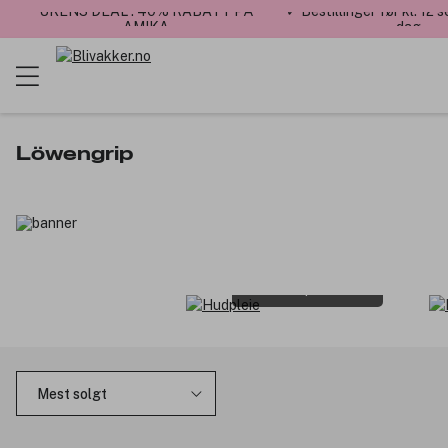
UKENS DEAL : 40% RABATT PÅ
✓ Bestillinger før kl. 12
AMIKA
dag
Löwengrip
Hudpleie