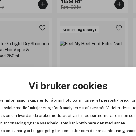
r
159 kr
 kr
Før: 199 kr
Midlertidig utsolgt
Vi bruker cookies
ker informasjonskapsler for å gi innhold og annonser et personlig preg, for
(8)
(39)
 sosiale mediefunksjoner og for å analysere trafikken vår. Vi deler dessut
masjon om hvordan du bruker nettstedet vårt, med partnerne våre innen sos
grip
Löwengrip
r, annonsering og analysearbeid, som kan kombinere den med annen
Go Light Dry Shampoo For
Feel My Heel Foot Balm 75ml
air Apple & Cedarwood
asjon du har gjort tilgjengelig for dem, eller som de har samlet inn gjenno