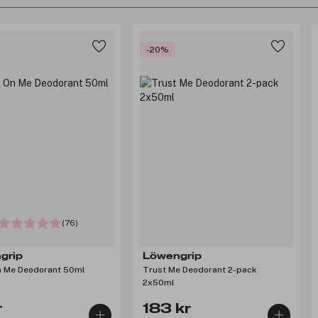
-20%
(76)
grip
Löwengrip
n Me Deodorant 50ml
Trust Me Deodorant 2-pack
2x50ml
r
183 kr