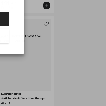
141 kr
Før: 189 kr
-25%
Löwengrip
Anti-Dandruff Sensitive Shampoo
250ml