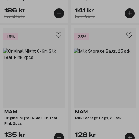
186 kr
141 kr
Før: 249 kr
Før: 189 kr
-15%
-25%
MAM
MAM
Original Night 0-6m Silk Teat
Milk Storage Bags, 25 stk
Pink 2pcs
135 kr
126 kr