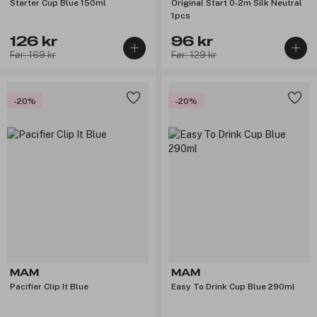
Starter Cup Blue 150ml
Original Start 0-2m Silk Neutral
1pcs
126 kr
96 kr
Før: 169 kr
Før: 129 kr
-20%
-20%
MAM
MAM
Pacifier Clip It Blue
Easy To Drink Cup Blue 290ml