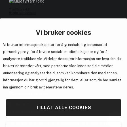
Vi bruker cookies
Blivakker.no
Vi bruker informasjonskapsler for å gi innhold og annonser et
personlig preg, for å levere sosiale mediefunksjoner og for å
Om oss
analysere trafikken vår. Vi deler dessuten informasjon om hvordan du
Bli medlem helt gratis - få poeng og eksklusive rabattkoder.
bruker nettstedet vårt, med partnerne våre innen sosiale medier,
Nyhetsbrev
annonsering og analysearbeid, som kan kombinere den med annen
Samarbeid med oss
informasjon du har gjort tilgjengelig for dem, eller som de har samlet
inn gjennom din bruk av tjenestene deres.
TILLAT ALLE COOKIES
En del av
Brandsdal Group AS
For personlig veiledning om profesjonelle hårprodukter, klikk