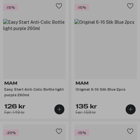
-15%
-15%
MAM
MAM
Easy Start Anti-Colic Bottle light
Original 6-16 Silk Blue 2pcs
purple 260ml
126 kr
135 kr
Før: 149 kr
Før: 159 kr
-20%
-15%