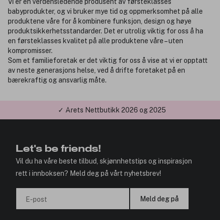
Vi er en verdensledende produsent av førsteklasses
babyprodukter, og vi bruker mye tid og oppmerksomhet på alle
produktene våre for å kombinere funksjon, design og høye
produktsikkerhetsstandarder. Det er utrolig viktig for oss å ha
en førsteklasses kvalitet på alle produktene våre – uten
kompromisser.
Som et familieforetak er det viktig for oss å vise at vi er opptatt
av neste generasjons helse, ved å drifte foretaket på en
bærekraftig og ansvarlig måte.
✓ Årets Nettbutikk 2026 og 2025
Let's be friends!
Vil du ha våre beste tilbud, skjønnhetstips og inspirasjon
rett i innboksen? Meld deg på vårt nyhetsbrev!
Meld deg på
E-post