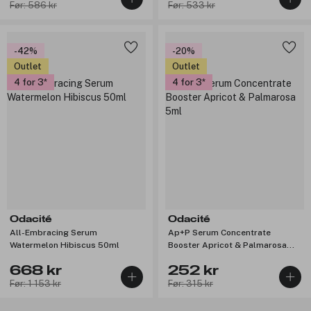
Før: 586 kr
Før: 533 kr
-42%
-20%
Outlet
Outlet
4 for 3
4 for 3
Odacité
Odacité
All-Embracing Serum
Ap+P Serum Concentrate
Watermelon Hibiscus 50ml
Booster Apricot & Palmarosa
5ml
668 kr
252 kr
Før: 1 153 kr
Før: 315 kr