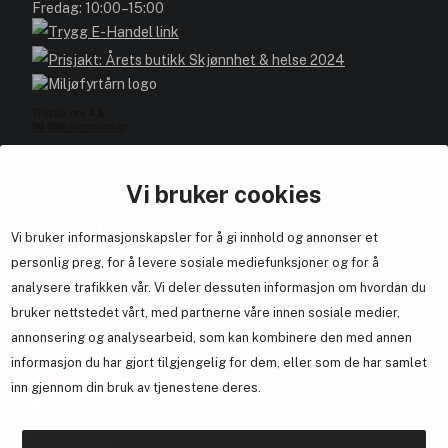
Fredag: 10:00–15:00
Vi bruker cookies
Blivakker.no
Vi bruker informasjonskapsler for å gi innhold og annonser et
personlig preg, for å levere sosiale mediefunksjoner og for å
Om oss
analysere trafikken vår. Vi deler dessuten informasjon om hvordan du
Bli medlem helt gratis - få poeng og eksklusive rabattkoder.
bruker nettstedet vårt, med partnerne våre innen sosiale medier,
Nyhetsbrev
annonsering og analysearbeid, som kan kombinere den med annen
Samarbeid med oss
informasjon du har gjort tilgjengelig for dem, eller som de har samlet
inn gjennom din bruk av tjenestene deres.