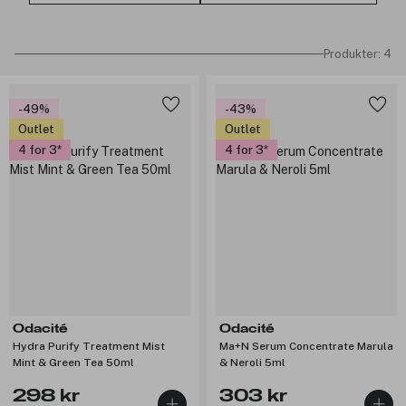
Produkter: 4
-49%
-43%
Outlet
Outlet
4 for 3
4 for 3
Odacité
Odacité
Hydra Purify Treatment Mist
Ma+N Serum Concentrate Marula
Mint & Green Tea 50ml
& Neroli 5ml
298 kr
303 kr