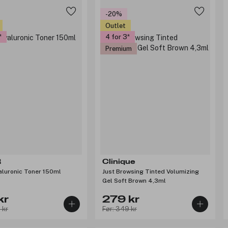
-20%
Outlet
4 for 3
Premium
R
Clinique
aluronic Toner 150ml
Just Browsing Tinted Volumizing
Gel Soft Brown 4,3ml
kr
279 kr
 kr
Før: 349 kr