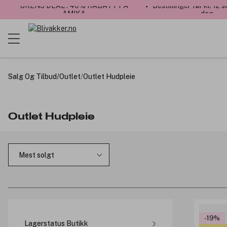
UKENS DEAL : 40% RABATT PÅ
✓ Bestillinger før kl. 12
AMIKA
dag
Salg Og Tilbud
/
Outlet
/
Outlet Hudpleie
Outlet Hudpleie
-19%
Lagerstatus Butikk