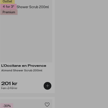
Outlet
4 for 3
Premium
L’Occitane en Provence
Almond Shower Scrub 200ml
201 kr
Før: 249 kr
-30%