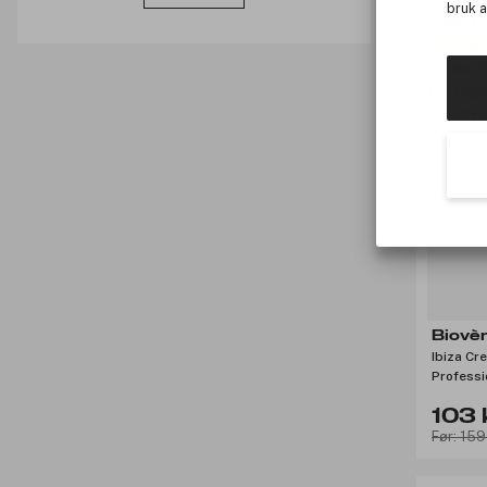
Sundae Body (
1
)
bruk 
-35%
The Inkey List (
1
)
Outlet
Uoga Uoga (
2
)
4 for 3
Waphyto (
9
)
Yope (
1
)
Biovè
Ibiza C
Professi
Body Ult
103 
Før: 159