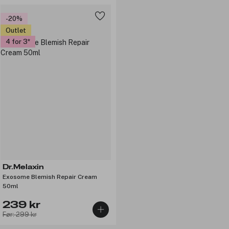
-20%
Outlet
4 for 3
Dr.Melaxin
Exosome Blemish Repair Cream
50ml
239 kr
Før: 299 kr