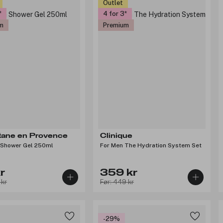
Outlet
4 for 3
m
Premium
tane en Provence
Clinique
 Shower Gel 250ml
For Men The Hydration System Set
r
359 kr
 kr
Før: 449 kr
-29%