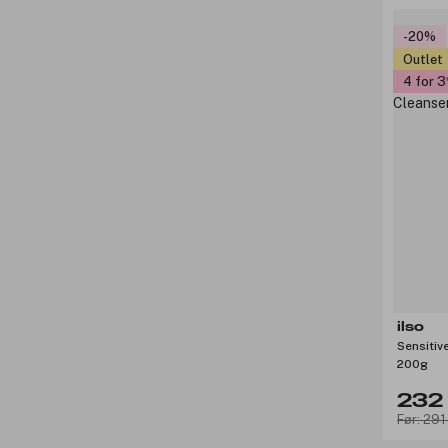
-20%
Outlet
4 for 3
ilso
Sensitiv
200g
232 
Før: 291