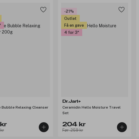
-21%
Outlet
Få en gave
4 for 3
Dr.Jart+
e Bubble Relaxing Cleanser
Ceramidin Hello Moisture Travel
Set
kr
204 kr
 kr
Før: 259 kr