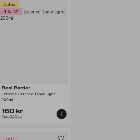
Outlet
4 for 3
Real Barrier
Extreme Essence Toner Light
200ml
160 kr
Før: 229 kr