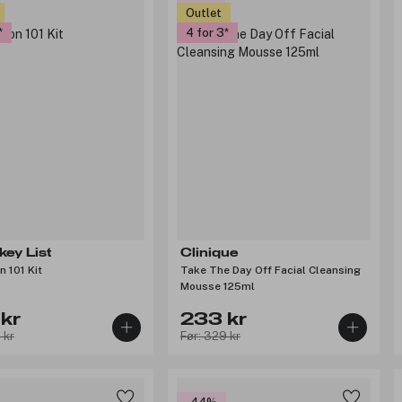
Outlet
4 for 3
key List
Clinique
n 101 Kit
Take The Day Off Facial Cleansing
Mousse 125ml
kr
233 kr
 kr
Før: 329 kr