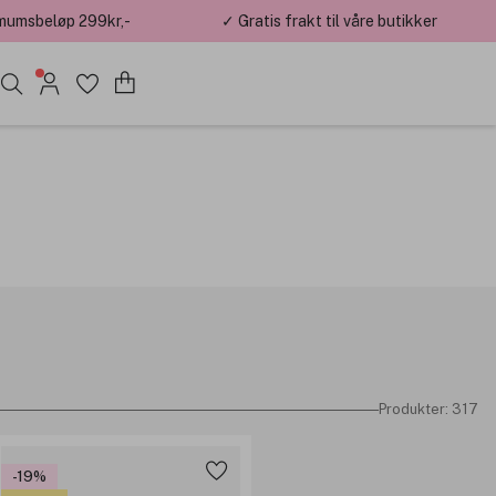
mumsbeløp 299kr,-
✓ Gratis frakt til våre butikker
Produkter: 317
-19%