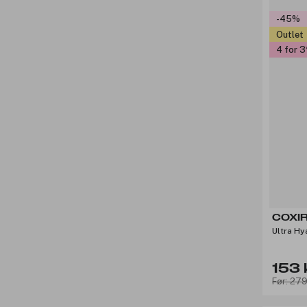
-45%
Outlet
4 for 3
COXI
Ultra Hy
153 
Før: 279