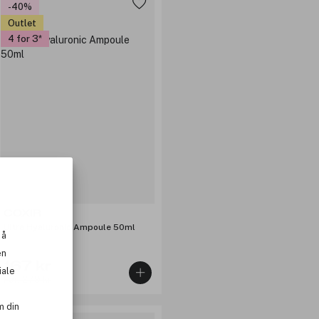
-40%
Outlet
4 for 3
COXIR
Ultra Hyaluronic Ampoule 50ml
 å
en
167 kr
iale
Før: 279 kr
m din