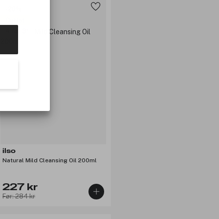
-20%
Outlet
4 for 3
ilso
Natural Mild Cleansing Oil 200ml
227 kr
Før: 284 kr