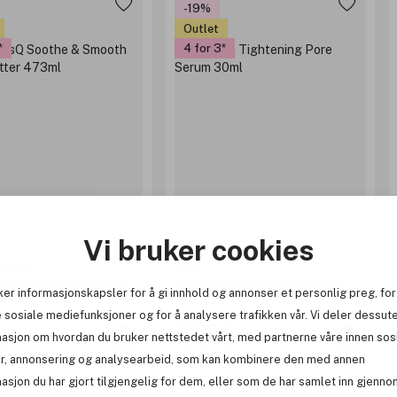
-19%
Outlet
4 for 3
Vi bruker cookies
Fresh
ilso
sQ Soothe & Smooth Body
Moringa Tightening Pore Serum
ker informasjonskapsler for å gi innhold og annonser et personlig preg, for
473ml
30ml
 sosiale mediefunksjoner og for å analysere trafikken vår. Vi deler dessut
kr
256 kr
masjon om hvordan du bruker nettstedet vårt, med partnerne våre innen sos
 kr
Før: 317 kr
r, annonsering og analysearbeid, som kan kombinere den med annen
asjon du har gjort tilgjengelig for dem, eller som de har samlet inn gjenno