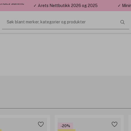
 sendes samme
✓ Årets Nettbutikk 2026 og 2025
✓ Mini
Søk blant merker, kategorier og produkter
-20%