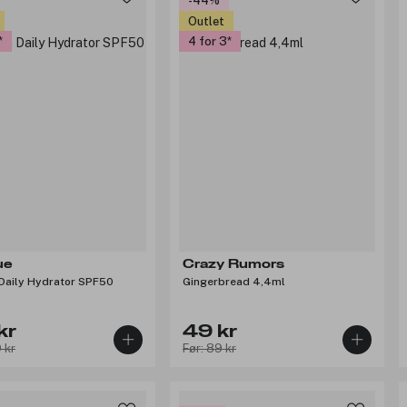
-44%
Outlet
4 for 3
ue
Crazy Rumors
Daily Hydrator SPF50
Gingerbread 4,4ml
kr
49 kr
 kr
Før: 89 kr