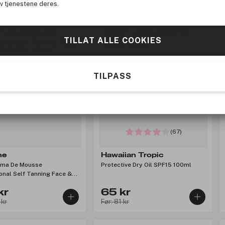
av tjenestene deres.
-19%
Outlet
4 for 3
TILLAT ALLE COOKIES
Kjøp 2, få 30%
TILPASS
(67)
ne
Hawaiian Tropic
rema De Mousse
Protective Dry Oil SPF15 100ml
onal Self Tanning Face &
ra Dark 150ml
kr
65 kr
 kr
Før: 81 kr