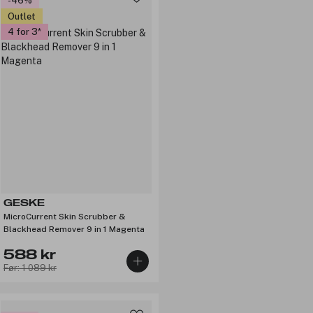
-46%
Outlet
4 for 3
GESKE
MicroCurrent Skin Scrubber &
Blackhead Remover 9 in 1 Magenta
588 kr
Før: 1 089 kr