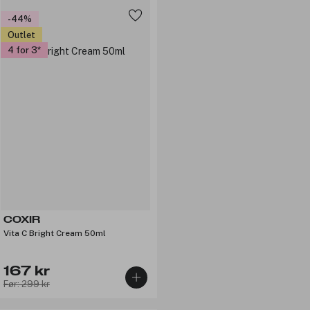
-44%
Outlet
4 for 3
COXIR
Vita C Bright Cream 50ml
167 kr
Før: 299 kr