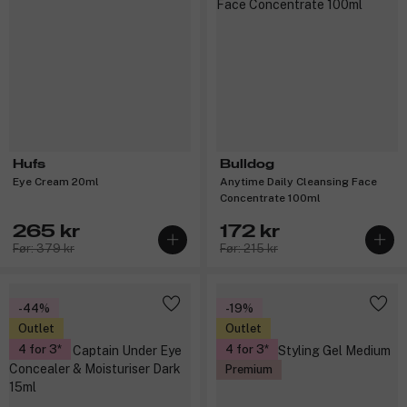
Hufs
Bulldog
Eye Cream 20ml
Anytime Daily Cleansing Face
Concentrate 100ml
265 kr
172 kr
Før: 379 kr
Før: 215 kr
-44%
-19%
Outlet
Outlet
4 for 3
4 for 3
Premium