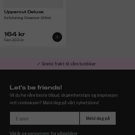
Uppercut Deluxe
Exfoliating Cleanser 120ml
164 kr
Før: 203 kr
✓ Gratis frakt til våre butikker
Let's be friends!
Vil du ha våre beste tilbud, skjønnhetstips og inspirasjon
rett i innboksen? Meld deg på vårt nyhetsbrev!
Meld deg på
E-post
Vilkår
og
personvern
for påmelding