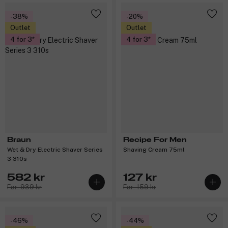
-38%
-20%
Outlet
Outlet
4 for 3
4 for 3
Braun
Recipe For Men
Wet & Dry Electric Shaver Series
Shaving Cream 75ml
3 310s
582 kr
127 kr
Før: 939 kr
Før: 159 kr
-46%
-44%