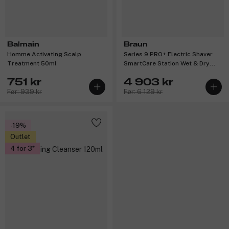
Balmain
Braun
Homme Activating Scalp
Series 9 PRO+ Electric Shaver
Treatment 50ml
SmartCare Station Wet & Dry
9560cc Black
751 kr
4 903 kr
Før: 939 kr
Før: 6 129 kr
-19%
Outlet
4 for 3