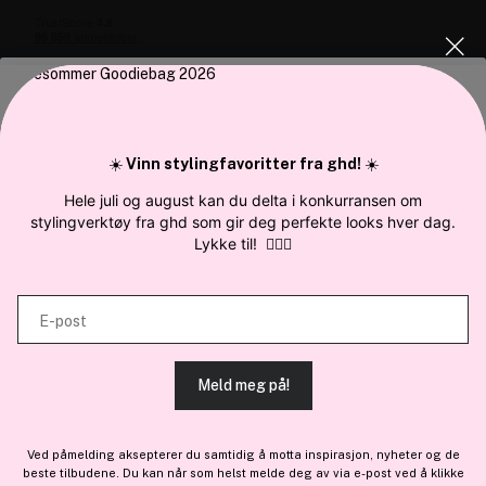
Vi bruker cookies
Blivakker.no
Vi bruker informasjonskapsler for å gi innhold og annonser et
☀️
Vinn stylingfavoritter fra ghd!
☀️
personlig preg, for å levere sosiale mediefunksjoner og for å
Om oss
Hele juli og august kan du delta i konkurransen om
analysere trafikken vår. Vi deler dessuten informasjon om hvordan du
Bli medlem helt gratis - få poeng og eksklusive rabattkoder.
stylingverktøy fra ghd som gir deg perfekte looks hver dag.
bruker nettstedet vårt, med partnerne våre innen sosiale medier,
Lykke til!
💇‍♀️✨
Nyhetsbrev
annonsering og analysearbeid, som kan kombinere den med annen
Samarbeid med oss
informasjon du har gjort tilgjengelig for dem, eller som de har samlet
E-post
inn gjennom din bruk av tjenestene deres.
Meld meg på!
TILLAT ALLE COOKIES
En del av
Brandsdal Group AS
Ved påmelding aksepterer du samtidig å motta inspirasjon, nyheter og de
For personlig veiledning om profesjonelle hårprodukter, klikk
beste tilbudene. Du kan når som helst melde deg av via e-post ved å klikke
TILPASS