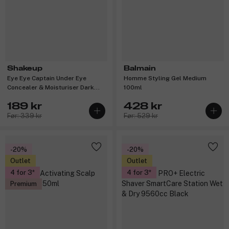
Shakeup
Balmain
Eye Eye Captain Under Eye
Homme Styling Gel Medium
Concealer & Moisturiser Dark
100ml
15ml
189 kr
428 kr
Før: 339 kr
Før: 529 kr
-20%
-20%
Outlet
Outlet
4 for 3
4 for 3
Premium