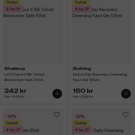
Outlet
Outlet
4 for 3
4 for 3
Shakeup
Bulldog
Let'S Face It BB Tinted
End of Day Recovery Cleansing
Moisturiser Dark 50ml
Face Gel 125ml
242 kr
150 kr
Før: 449 kr
Før: 269 kr
-30%
-20%
Outlet
Outlet
4 for 3
4 for 3