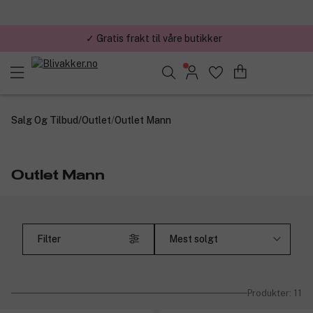
✓ Gratis frakt til våre butikker
Søk blant merker, kategorier og produkter
Salg Og Tilbud
/
Outlet
/
Outlet Mann
Outlet Mann
Filter
Produkter: 11