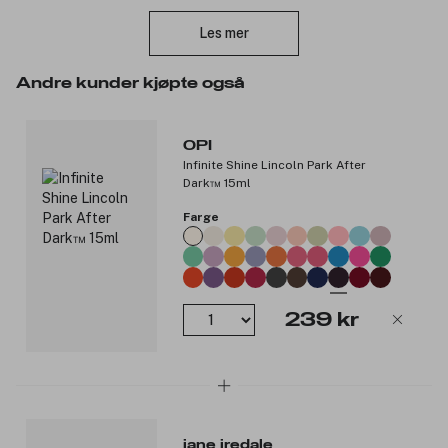
tilbehør du trenger til å pleie og vedlikeholde neglene dine.
Lukk
Les mer
Produktnummer:
3010089
Andre kunder kjøpte også
OPI
Infinite Shine Lincoln Park After
Dark™ 15ml
Farge
239 kr
jane iredale