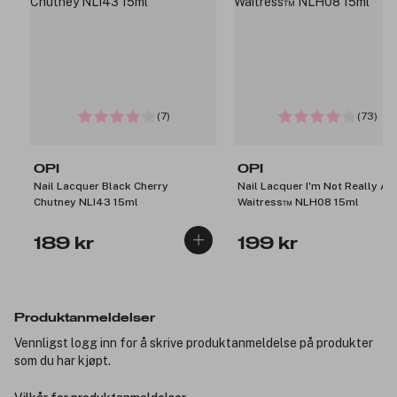
(7)
(73)
OPI
OPI
Nail Lacquer Black Cherry
Nail Lacquer I'm Not Really A
Chutney NLI43 15ml
Waitress™ NLH08 15ml
189 kr
199 kr
Produktanmeldelser
Vennligst logg inn for å skrive produktanmeldelse på produkter
som du har kjøpt.