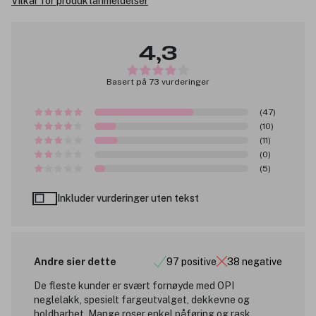
Vilkår for produktanmeldelser
4,3
Basert på 73 vurderinger
(47)
(10)
(11)
(0)
(5)
Inkluder vurderinger uten tekst
Andre sier dette
97 positive
38 negative
De fleste kunder er svært fornøyde med OPI
neglelakk, spesielt fargeutvalget, dekkevne og
holdbarhet. Mange roser enkel påføring og rask