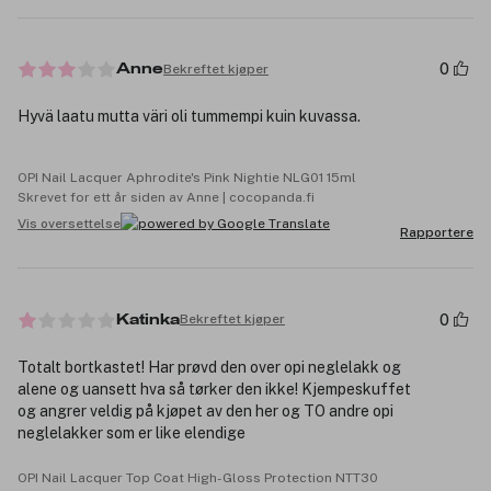
0
Bekreftet kjøper
Anne
Hyvä laatu mutta väri oli tummempi kuin kuvassa.
OPI Nail Lacquer Aphrodite's Pink Nightie NLG01 15ml
Skrevet for ett år siden av Anne | cocopanda.fi
Vis oversettelse
Rapportere
0
Bekreftet kjøper
Katinka
Totalt bortkastet! Har prøvd den over opi neglelakk og
alene og uansett hva så tørker den ikke! Kjempeskuffet
og angrer veldig på kjøpet av den her og TO andre opi
neglelakker som er like elendige
OPI Nail Lacquer Top Coat High-Gloss Protection NTT30