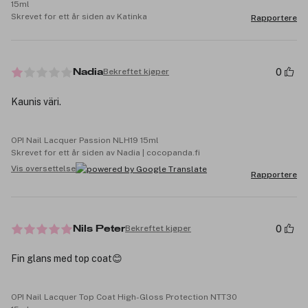
15ml
Skrevet for ett år siden av Katinka
Rapportere
0
Bekreftet kjøper
Nadia
Kaunis väri.
OPI Nail Lacquer Passion NLH19 15ml
Skrevet for ett år siden av Nadia | cocopanda.fi
Vis oversettelse
Rapportere
0
Bekreftet kjøper
Nils Peter
Fin glans med top coat😊
OPI Nail Lacquer Top Coat High-Gloss Protection NTT30