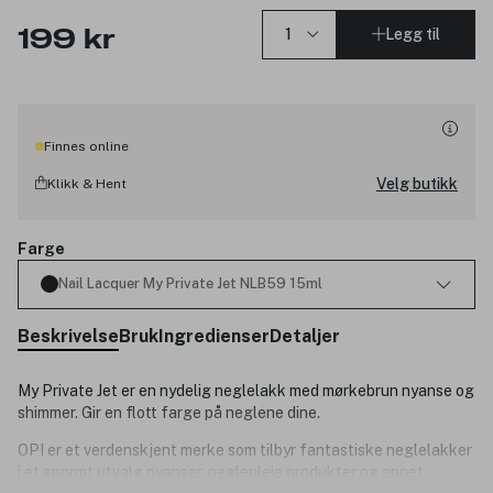
Legg til
199 kr
Finnes online
Velg butikk
Klikk & Hent
Farge
Nail Lacquer My Private Jet NLB59 15ml
Beskrivelse
Bruk
Ingredienser
Detaljer
My Private Jet er en nydelig neglelakk med mørkebrun nyanse og
shimmer. Gir en flott farge på neglene dine.
OPI er et verdenskjent merke som tilbyr fantastiske neglelakker
i et enormt utvalg nyanser, neglepleie produkter og annet