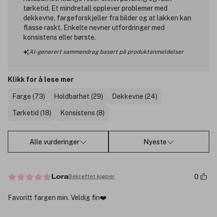
tørketid. Et mindretall opplever problemer med
dekkevne, fargeforskjeller fra bilder og at lakken kan
flasse raskt. Enkelte nevner utfordringer med
konsistens eller børste.
AI-generert sammendrag basert på produktanmeldelser
Klikk for å lese mer
Farge (73)
Holdbarhet (29)
Dekkevne (24)
Tørketid (18)
Konsistens (8)
Alle vurderinger
Nyeste
0
Bekreftet kjøper
Lora
Favoritt fargen min. Veldig fin❤️