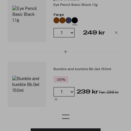
Eye Pencil Basic Black 1,1g
Farge
249 kr
Bumble and bumble Bb.Gel 150ml
-20%
239 kr
Før: 299 kr