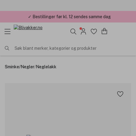
✓ Årets Nettbutikk 2026 og 2025
Søk blant merker, kategorier og produkter
Sminke
/
Negler
/
Neglelakk