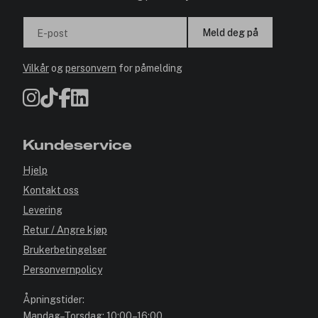
Meld deg på
E-post
Vilkår
og
personvern
for påmelding
Kundeservice
Hjelp
Kontakt oss
Levering
Retur / Angre kjøp
Brukerbetingelser
Personvernpolicy
Åpningstider:
Mandag–Torsdag: 10:00–16:00