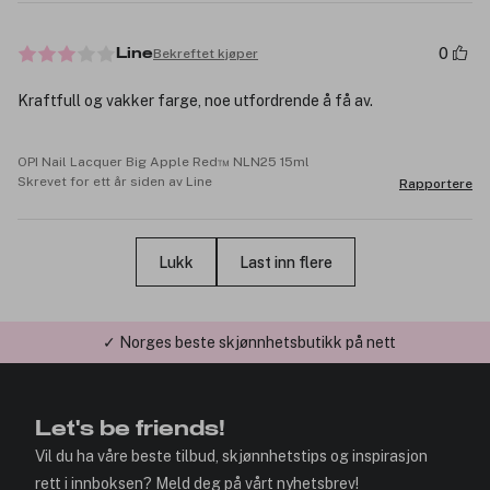
0
Bekreftet kjøper
Line
Kraftfull og vakker farge, noe utfordrende å få av.
OPI Nail Lacquer Big Apple Red™ NLN25 15ml
Skrevet for ett år siden av Line
Rapportere
Lukk
Last inn flere
✓ Årets Nettbutikk 2026 og 2025
Let's be friends!
Vil du ha våre beste tilbud, skjønnhetstips og inspirasjon
rett i innboksen? Meld deg på vårt nyhetsbrev!