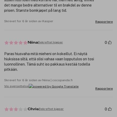
susen hos noen med kortere hår, men helt ærlig finnes
det mange bedre alternativer til en brøkdel av denne
prisen. Største bomkjøpet på lang tid.
Skrevet for 6 år siden av Kasper
Rapportere
0
Bekreftet kjøper
Niina
Paras hiusvaha mitä mieheni on kokeillut. Ei näytä
hiuksissa siltä, että olisi vahaa vaan lopputulos on tosi
luonnollinen. Tämä suht iso pakkaus kestää todella
pitkään.
Skrevet for 6 år siden av Niina | cocopanda.fi
Vis oversettelse
Rapportere
0
Bekreftet kjøper
Chris