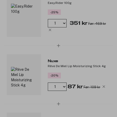
Easy.Rider 100g
-25%
351 kr
Før: 469 kr
Nuxe
Rêve De Miel Lip Moisturizing Stick 4g
-20%
87 kr
Før: 109 kr