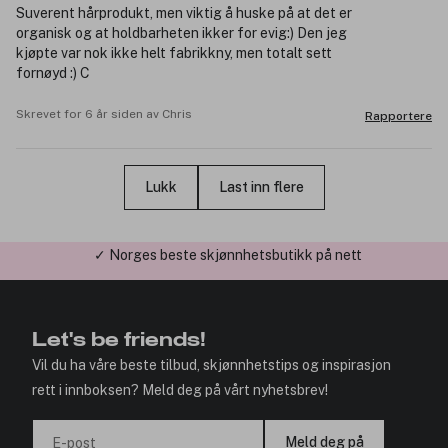
Suverent hårprodukt, men viktig å huske på at det er
organisk og at holdbarheten ikker for evig:) Den jeg
kjøpte var nok ikke helt fabrikkny, men totalt sett
fornøyd :) C
Skrevet for 6 år siden av Chris
Rapportere
Lukk
Last inn flere
✓ Årets Nettbutikk 2026 og 2025
Let's be friends!
Vil du ha våre beste tilbud, skjønnhetstips og inspirasjon
rett i innboksen? Meld deg på vårt nyhetsbrev!
Meld deg på
E-post