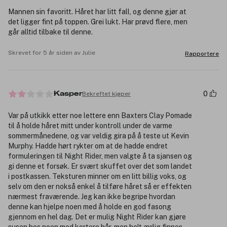
Mannen sin favoritt. Håret har litt fall, og denne gjør at
det ligger fint på toppen. Grei lukt. Har prøvd flere, men
går alltid tilbake til denne.
Skrevet for 5 år siden av Julie
Rapportere
0
Bekreftet kjøper
Kasper
Var på utkikk etter noe lettere enn Baxters Clay Pomade
til å holde håret mitt under kontroll under de varme
sommermånedene, og var veldig gira på å teste ut Kevin
Murphy. Hadde hørt rykter om at de hadde endret
formuleringen til Night Rider, men valgte å ta sjansen og
gi denne et forsøk. Er svært skuffet over det som landet
i postkassen. Teksturen minner om en litt billig voks, og
selv om den er nokså enkel å tilføre håret så er effekten
nærmest fraværende. Jeg kan ikke begripe hvordan
denne kan hjelpe noen med å holde en god fasong
gjennom en hel dag. Det er mulig Night Rider kan gjøre