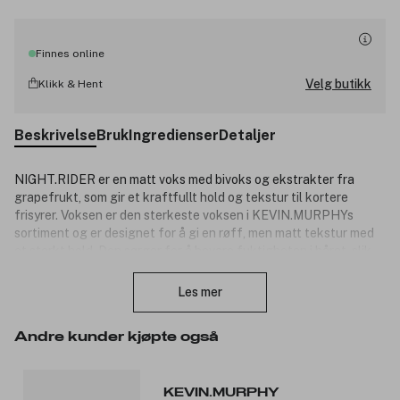
Finnes online
Velg butikk
Klikk & Hent
Beskrivelse
Bruk
Ingredienser
Detaljer
NIGHT.RIDER er en matt voks med bivoks og ekstrakter fra
grapefrukt, som gir et kraftfullt hold og tekstur til kortere
frisyrer. Voksen er den sterkeste voksen i KEVIN.MURPHYs
sortiment og er designet for å gi en røff, men matt tekstur med
et sterkt hold. Den sørger for å bevare fuktigheten i håret, slik
Lukk
at håret forblir og fremstår sunt og glansfullt. NIGHT.RIDER har
en deilig frisk og fruktig duft. Cruelty-free.
Les mer
Andre kunder kjøpte også
Produktnummer:
3012659
KEVIN.MURPHY