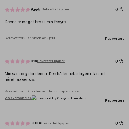
0
Bekreftet kjøper
Kjetil
Denne er meget bra til min frisyre
Skrevet for 3 år siden av Kjetil
Rapportere
0
Bekreftet kjøper
Ida
Min sambo gillar denna. Den håller hela dagen utan att
håret lägger sig.
Skrevet for 5 år siden av Ida | cocopanda.se
Vis oversettelse
Rapportere
0
Bekreftet kjøper
Julie