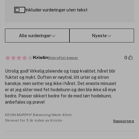
Inkluder vurderinger uten tekst
Alle vurderinger
Nyeste
0
Bekreftet kjøper
Kristin
Utrolig god! Virkelig pleiende og topp kvalitet, håret blir
fuktet og mykt. Duften er nøytral, litt urter og sitron
kanskje, men setter seg ikke i håret. Det eneste minuset
er at jeg sliter med fet hodebunn og den ble ikke så mye
bedre. Passer sikkert bedre for de med tørr hodebunn,
anbefales og prøve!
KEVIN.MURPHY Balancing.Wash 40ml
Skrevet for 5 år siden av Kristin
Rapportere