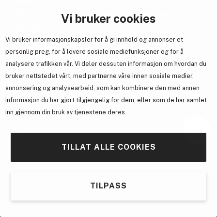
Bli medlem helt gratis - få poeng og eksklusive rabattkoder.
Vi bruker cookies
Nyhetsbrev
Vi bruker informasjonskapsler for å gi innhold og annonser et
Samarbeid med oss
personlig preg, for å levere sosiale mediefunksjoner og for å
analysere trafikken vår. Vi deler dessuten informasjon om hvordan du
bruker nettstedet vårt, med partnerne våre innen sosiale medier,
annonsering og analysearbeid, som kan kombinere den med annen
En del av
Brandsdal Group AS
informasjon du har gjort tilgjengelig for dem, eller som de har samlet
inn gjennom din bruk av tjenestene deres.
For personlig veiledning om profesjonelle hårprodukter, klikk
her
.
TILLAT ALLE COOKIES
TILPASS