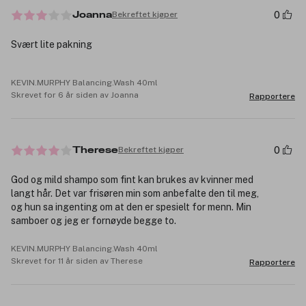
0
Bekreftet kjøper
Joanna
Svært lite pakning
KEVIN.MURPHY Balancing.Wash 40ml
Skrevet for 6 år siden av Joanna
Rapportere
0
Bekreftet kjøper
Therese
God og mild shampo som fint kan brukes av kvinner med
langt hår. Det var frisøren min som anbefalte den til meg,
og hun sa ingenting om at den er spesielt for menn. Min
samboer og jeg er fornøyde begge to.
KEVIN.MURPHY Balancing.Wash 40ml
Skrevet for 11 år siden av Therese
Rapportere