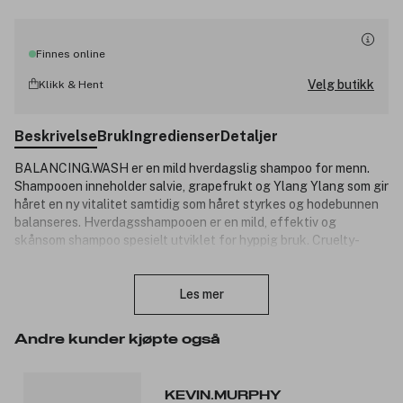
Finnes online
Velg butikk
Klikk & Hent
Beskrivelse
Bruk
Ingredienser
Detaljer
BALANCING.WASH er en mild hverdagslig shampoo for menn.
Shampooen inneholder salvie, grapefrukt og Ylang Ylang som gir
håret en ny vitalitet samtidig som håret styrkes og hodebunnen
balanseres. Hverdagsshampooen er en mild, effektiv og
skånsom shampoo spesielt utviklet for hyppig bruk. Cruelty-
free. Produktnummer:
3050182
Lukk
Les mer
Andre kunder kjøpte også
KEVIN.MURPHY