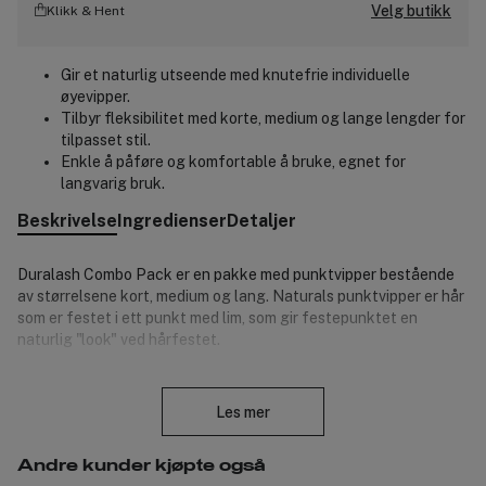
Velg butikk
Klikk & Hent
Gir et naturlig utseende med knutefrie individuelle
øyevipper.
Tilbyr fleksibilitet med korte, medium og lange lengder for
tilpasset stil.
Enkle å påføre og komfortable å bruke, egnet for
langvarig bruk.
Beskrivelse
Ingredienser
Detaljer
Duralash Combo Pack er en pakke med punktvipper bestående
av størrelsene kort, medium og lang. Naturals punktvipper er hår
som er festet i ett punkt med lim, som gir festepunktet en
naturlig "look" ved hårfestet.
Lukk
Punktvipper består av 5-8 hår i ett punkt. De kan i de fleste
Les mer
tilfellene se ekstra naturlige ut, da festene praktisk talt går i ett
med egne hår.
Andre kunder kjøpte også
Produktnummer:
3052589