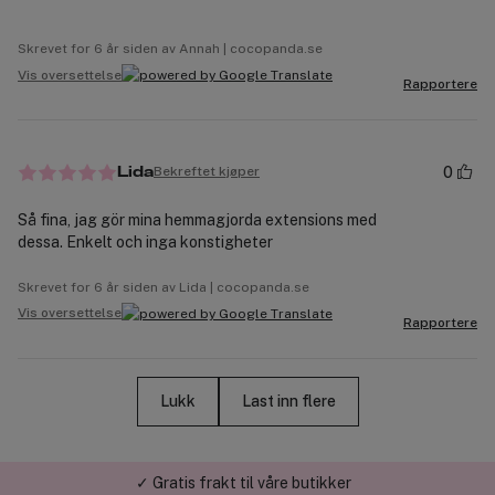
Skrevet for 6 år siden av Annah | cocopanda.se
Vis oversettelse
Rapportere
0
Bekreftet kjøper
Lida
Så fina, jag gör mina hemmagjorda extensions med
dessa. Enkelt och inga konstigheter
Skrevet for 6 år siden av Lida | cocopanda.se
Vis oversettelse
Rapportere
Lukk
Last inn flere
✓ Gratis frakt til våre butikker
✓ Bestillinger før kl. 12 sendes samme dag