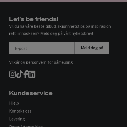
Let's be friends!
Vil du ha våre beste tilbud, skjønnhetstips og inspirasjon
rett i innboksen? Meld deg på vårt nyhetsbrev!
Meld deg på
E-post
Vilkår
og
personvern
for påmelding
Kundeservice
Hjelp
Kontakt oss
Levering
Retur / Angre kjøp