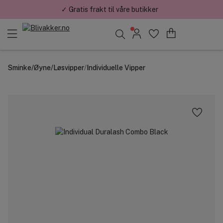
UKENS DEAL : 40% RABATT PÅ AMIKA
Søk blant merker, kategorier og produkter
Sminke
/
Øyne
/
Løsvipper
/
Individuelle Vipper