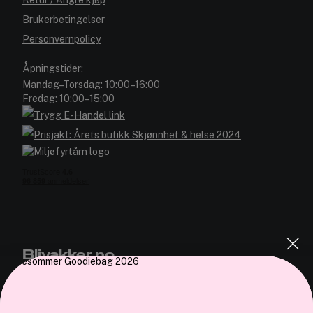
Brukerbetingelser
Personvernpolicy
Åpningstider:
Mandag–Torsdag: 10:00–16:00
Fredag: 10:00–15:00
Blivakker.no
Om oss
Bli medlem helt gratis - få poeng og eksklusive rabattkoder.