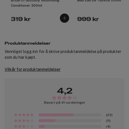
Bride Of Gluttony Volumising
Man Eau De Toilette 100ml
Conditioner 300ml
319 kr
999 kr
Produktanmeldelser
Vennligst logg inn for å skrive produktanmeldelse på produkter
som du har kjøpt.
Vilkår for produktanmeldelser
4,2
Basert på 41 vurderinger
(23)
(11)
(4)