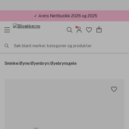
✓ Årets Nettbutikk 2026 og 2025
Søk blant merker, kategorier og produkter
Sminke
/
Øyne
/
Øyenbryn
/
Øyebrynsgele