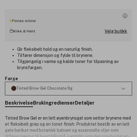
Finnes online
Velg butikk
Klikk & Hent
Gir fleksibelt hold og en naturlig finish.
Tilfører dimensjon og fylde til brynene.
Tilgjengelig i varme og kalde toner for tilpasning av
brynsfargen.
Farge
Tinted Brow Gel Chocolate 9g
Beskrivelse
Bruk
Ingredienser
Detaljer
Tinted Brow Gel er en lett øyenbrynsgel som setter brynene med
et fleksibelt grep og en tonet finish. Produktet består av en lett
gele beriket med botanisk balsam og essensielle oljer som
tilfører næring til hvert hårstrå, samtidig som den inneholder en