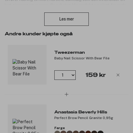
lett pigmentert nyanse. Resultatet blir perfekte og lett fargede
Lukk
øyenbryn som holder seg definerte gjennom hele dagen. Den gir
en matt finish og er å få i syv ulike nyanser. Produktet er
Les mer
vegansk.
Produktnummer:
3047483
Andre kunder kjøpte også
Tweezerman
Baby Nail Scissor With Bear File
159 kr
Anastasia Beverly Hills
Perfect Brow Pencil Granite 0,95g
Farge