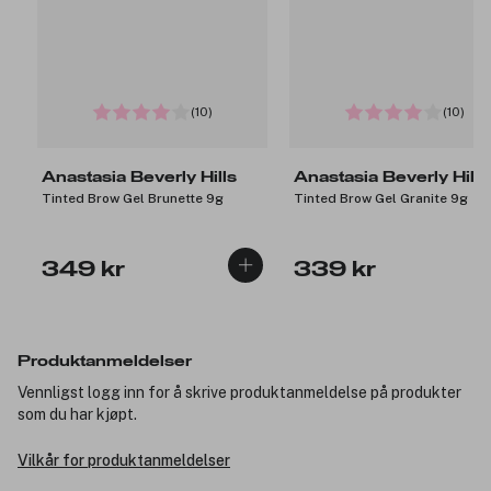
(10)
(10)
Anastasia Beverly Hills
Anastasia Beverly Hills
Tinted Brow Gel Brunette 9g
Tinted Brow Gel Granite 9g
349 kr
339 kr
Produktanmeldelser
Vennligst logg inn for å skrive produktanmeldelse på produkter
som du har kjøpt.
Vilkår for produktanmeldelser