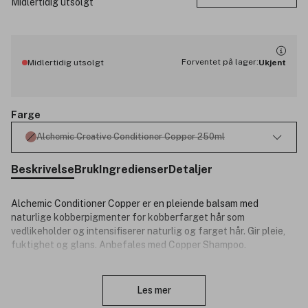
Midlertidig utsolgt
Forventet på lager:
Midlertidig utsolgt
Ukjent
Farge
Alchemic Creative Conditioner Copper 250ml
Beskrivelse
Bruk
Ingredienser
Detaljer
Alchemic Conditioner Copper er en pleiende balsam med
naturlige kobberpigmenter for kobberfarget hår som
vedlikeholder og intensifiserer naturlig og farget hår. Gir pleie,
fuktighet og glans. Anbefales med Copper Shampoo.
Fordeler:
Lukk
Les mer
Hydrerer håret, beskytter og forbedrer hårfargen.
Uten silikon.