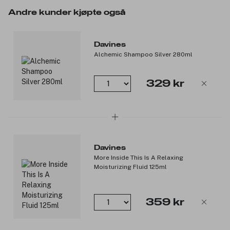
Andre kunder kjøpte også
Produktnummer:
3047545
Davines
Alchemic Shampoo Silver 280ml
329 kr
Davines
More Inside This Is A Relaxing
Moisturizing Fluid 125ml
359 kr