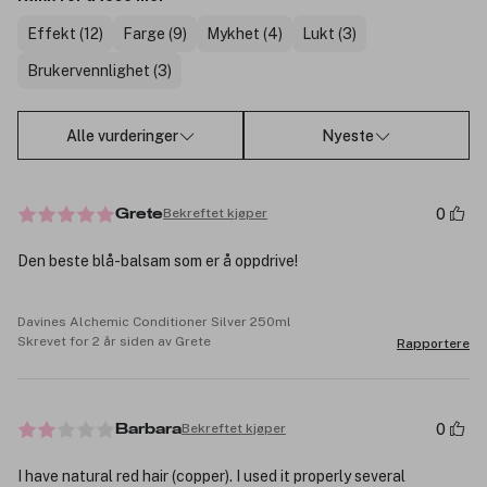
Effekt (12)
Farge (9)
Mykhet (4)
Lukt (3)
Brukervennlighet (3)
Alle vurderinger
Nyeste
0
Bekreftet kjøper
Grete
Den beste blå-balsam som er å oppdrive!
Davines Alchemic Conditioner Silver 250ml
Skrevet for 2 år siden av Grete
Rapportere
0
Bekreftet kjøper
Barbara
I have natural red hair (copper). I used it properly several