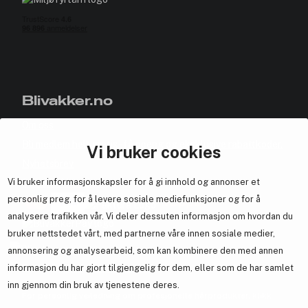
Blivakker.no
Om oss
Bli medlem helt gratis - få poeng og eksklusive rabattkoder.
Vi bruker cookies
Nyhetsbrev
Vi bruker informasjonskapsler for å gi innhold og annonser et
Samarbeid med oss
personlig preg, for å levere sosiale mediefunksjoner og for å
analysere trafikken vår. Vi deler dessuten informasjon om hvordan du
bruker nettstedet vårt, med partnerne våre innen sosiale medier,
annonsering og analysearbeid, som kan kombinere den med annen
informasjon du har gjort tilgjengelig for dem, eller som de har samlet
En del av
Brandsdal Group AS
inn gjennom din bruk av tjenestene deres.
For personlig veiledning om profesjonelle hårprodukter, klikk