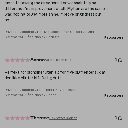
times following the directions. I saw absolutely no
difference/no improvement at all. My hair are the same. I
was hoping to get more shine/improve brightness but
no...
Davines Alchemic Creative Conditioner Copper 250ml
Skrevet for 3 år siden av Barbara
Rapportere
0
Bekreftet kjøper
Sanna
Perfekt for blondiner uten alt for mye pigmenter slik at
den ikke blir for blå. Deilig duft
Davines Alchemic Conditioner Silver 250ml
Skrevet for 4 år siden av Sanna
Rapportere
0
Bekreftet kjøper
Therese