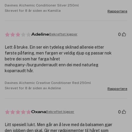
Davines Alchemic Conditioner Silver 250ml
Skrevet for 8 år siden av Kamilla
Rapportere
0
Bekreftet kjøper
Adeline
Lett å bruke. Ein ser ein tydeleg skilnad allereie etter
første påføring, men fargen er veldig djup og passar nok
betre dei som har farga håret
mahogany-/burgunderraudt enn dei med naturleg
koparraudt hår.
Davines Alchemic Creative Conditioner Red 250ml
Skrevet for 8 år siden av Adeline
Rapportere
0
Bekreftet kjøper
Oxana
Litt spesiell lukt. Men går an å leve med da balsamen gjør
den jobben den skal. Gir mer rødpigmenter til håret som