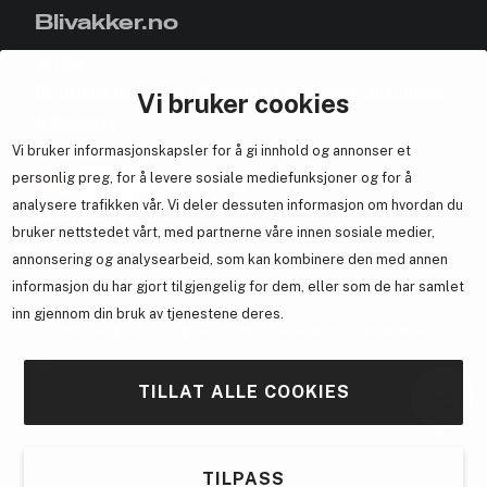
Blivakker.no
Om oss
Bli medlem helt gratis - få poeng og eksklusive rabattkoder.
Vi bruker cookies
Nyhetsbrev
Vi bruker informasjonskapsler for å gi innhold og annonser et
Samarbeid med oss
personlig preg, for å levere sosiale mediefunksjoner og for å
analysere trafikken vår. Vi deler dessuten informasjon om hvordan du
bruker nettstedet vårt, med partnerne våre innen sosiale medier,
annonsering og analysearbeid, som kan kombinere den med annen
En del av
Brandsdal Group AS
informasjon du har gjort tilgjengelig for dem, eller som de har samlet
inn gjennom din bruk av tjenestene deres.
For personlig veiledning om profesjonelle hårprodukter, klikk
her
.
TILLAT ALLE COOKIES
TILPASS