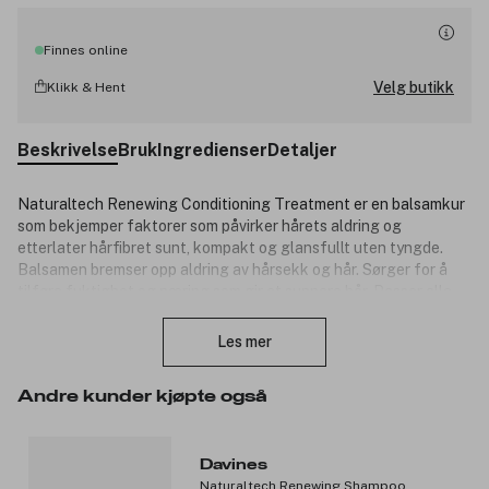
Finnes online
Velg butikk
Klikk & Hent
Beskrivelse
Bruk
Ingredienser
Detaljer
Naturaltech Renewing Conditioning Treatment er en balsamkur
som bekjemper faktorer som påvirker hårets aldring og
etterlater hårfibret sunt, kompakt og glansfullt uten tyngde.
Balsamen bremser opp aldring av hårsekk og hår. Sørger for å
tilføre fuktighet og næring som gir et sunnere hår. Passer alle
Lukk
hårtyper.
Les mer
Nøkkelingredienser:
Hair Longevity Complex: Beskytter mot forhold som
Andre kunder kjøpte også
forårsaker aldring av hodebunnen og håret, som oksidativt
stress og glykering, samtidig som det er i stand til å
fremme den gunstige metyleringsprosessen.
Davines
Naturaltech Renewing Shampoo