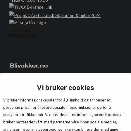
Fredag: 10:00–15:00
Blivakker.no
Om oss
Bli medlem helt gratis - få poeng og eksklusive rabattkoder.
Vi bruker cookies
Nyhetsbrev
Vi bruker informasjonskapsler for å gi innhold og annonser et
Samarbeid med oss
personlig preg, for å levere sosiale mediefunksjoner og for å
analysere trafikken vår. Vi deler dessuten informasjon om hvordan du
bruker nettstedet vårt, med partnerne våre innen sosiale medier,
annonsering og analysearbeid, som kan kombinere den med annen