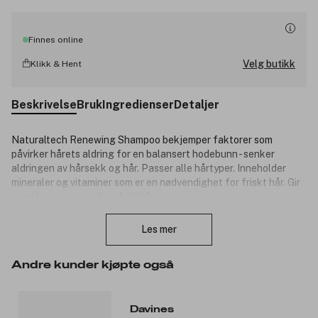
Finnes online
Velg butikk
Klikk & Hent
Beskrivelse
Bruk
Ingredienser
Detaljer
Naturaltech Renewing Shampoo bekjemper faktorer som
påvirker hårets aldring for en balansert hodebunn - senker
aldringen av hårsekk og hår. Passer alle hårtyper. Inneholder
mineraler og vitaminer som er en nødvendighet for friskt hår. Gir
et mykere og mer glansfullt hår.
Lukk
Nøkkelingredienser:
Les mer
Hair Longevity Complex: Beskytter mot forhold som
forårsaker aldring av hodebunnen og håret, som oksidativt
Andre kunder kjøpte også
stress og glykering, samtidig som det er i stand til å
fremme den gunstige metyleringsprosessen.
Davines
Produktnummer:
3116981