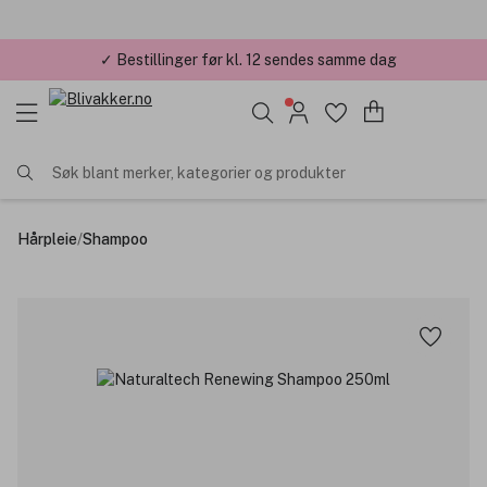
✓ Bestillinger før kl. 12 sendes samme dag
✓ Årets Nettbutikk 2026 og 2025
Søk blant merker, kategorier og produkter
Hårpleie
/
Shampoo