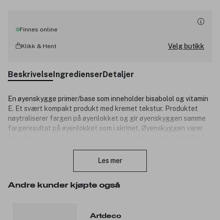
Finnes online
Velg butikk
Klikk & Hent
Beskrivelse
Ingredienser
Detaljer
En øyenskygge primer/base som inneholder bisabolol og vitamin
E. Et svært kompakt produkt med kremet tekstur. Produktet
nøytraliserer fargen på øyenlokket og gir øyenskyggen samme
fargeresultat på øyenlokket som i skrinet. Øyenskyggen varer
hele dagen uten å legge seg i striper og blir nærmest vannfast.
Lukk
Passer for alle, spesielt de med kontaktlinser da øyenskygger
ikke drysser ned i øynene.
Les mer
Bruk:
Andre kunder kjøpte også
Påfør ett tynt lag av produktet over hele øyenlokket med
fingrene. Påfør så en hvilken som helst øyenskygge.
Artdeco