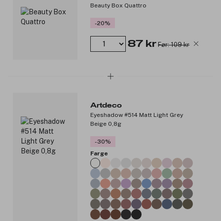
Produktnummer:
3099611
Beauty Box Quattro
-20%
87 kr
Før: 109 kr
Artdeco
Eyeshadow #514 Matt Light Grey
Beige 0,8g
-30%
Farge