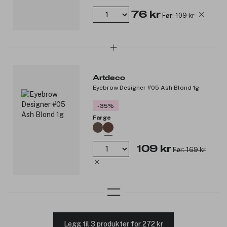
76 kr
Før: 109 kr
Artdeco
Eyebrow Designer #05 Ash Blond 1g
-35%
Farge
109 kr
Før: 169 kr
Legg til 3 produkter for 272 kr