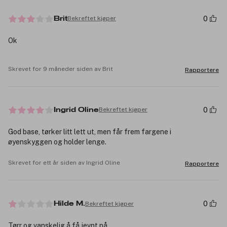
0
Bekreftet kjøper
Brit
Ok
Skrevet for 9 måneder siden av Brit
Rapportere
0
Bekreftet kjøper
Ingrid Oline
God base, tørker litt lett ut, men får frem fargene i
øyenskyggen og holder lenge.
Skrevet for ett år siden av Ingrid Oline
Rapportere
0
Bekreftet kjøper
Hilde M.
Tørr og vanskelig å få jevnt på.