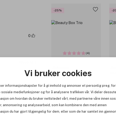
-25%
-2
0
(4)
Rapportere
Artdeco
Ar
Vi bruker cookies
Beauty Box Trio
Bea
ker informasjonskapsler for å gi innhold og annonser et personlig preg, for
82 kr
8
Før: 110 kr
Før
 sosiale mediefunksjoner og for å analysere trafikken vår. Vi deler dessut
masjon om hvordan du bruker nettstedet vårt, med partnerne våre innen sos
r, annonsering og analysearbeid, som kan kombinere den med annen
-25%
-2
asjon du har gjort tilgjengelig for dem, eller som de har samlet inn gjenno