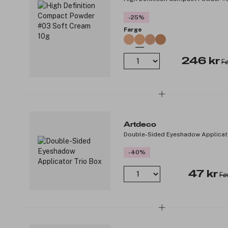
-25%
Farge
246 kr
Fø
Artdeco
Double-Sided Eyeshadow Applicato
-40%
47 kr
Fø