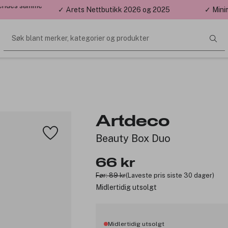
 sendes samme
✓ Årets Nettbutikk 2026 og 2025
✓ Mini
Søk blant merker, kategorier og produkter
Artdeco
Beauty Box Duo
66 kr
Før: 89 kr
(Laveste pris siste 30 dager)
Midlertidig utsolgt
Midlertidig utsolgt