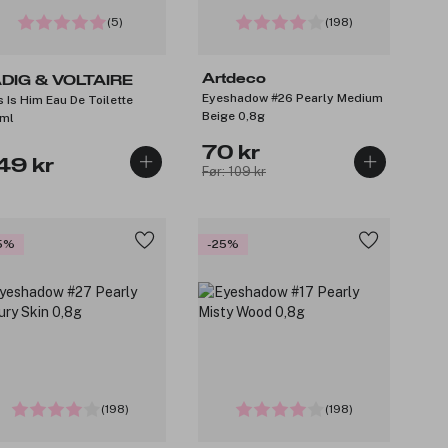
(5)
(198)
Artdeco
DIG & VOLTAIRE
Eyeshadow #26 Pearly Medium
s Is Him Eau De Toilette
Beige 0,8g
ml
70 kr
49 kr
Før: 109 kr
5%
-25%
(198)
(198)