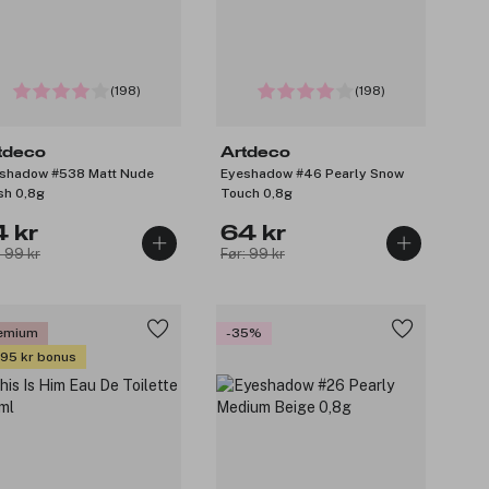
(198)
(198)
tdeco
Artdeco
shadow #538 Matt Nude
Eyeshadow #46 Pearly Snow
sh 0,8g
Touch 0,8g
4 kr
64 kr
: 99 kr
Før: 99 kr
emium
-35%
 95 kr bonus