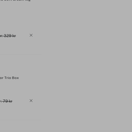
r: 329 kr
r Trio Box
r: 79 kr