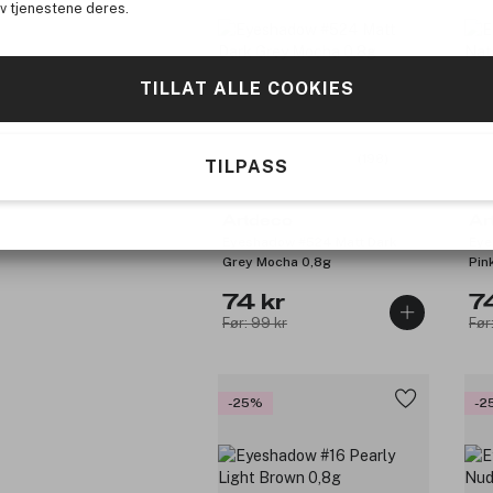
av tjenestene deres.
TILLAT ALLE COOKIES
(198)
TILPASS
Artdeco
Ar
Eyeshadow #524 Matt Dark
Eye
Grey Mocha 0,8g
Pin
74 kr
7
Før: 99 kr
Før
-25%
-2