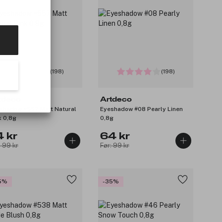
(198)
(198)
tdeco
Artdeco
shadow #557 Matt Natural
Eyeshadow #08 Pearly Linen
k 0,8g
0,8g
4 kr
64 kr
: 99 kr
Før: 99 kr
5%
-35%