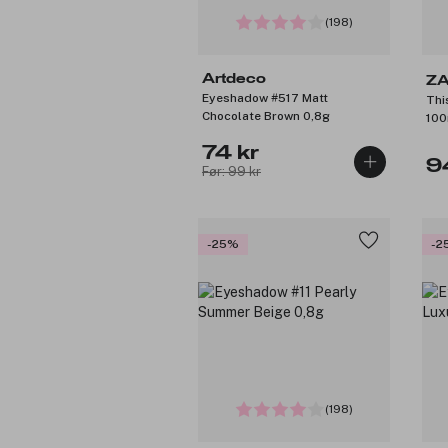
(198)
Artdeco
ZA
Eyeshadow #517 Matt
Thi
Chocolate Brown 0,8g
100
74 kr
9
Før: 99 kr
-25%
-2
(198)