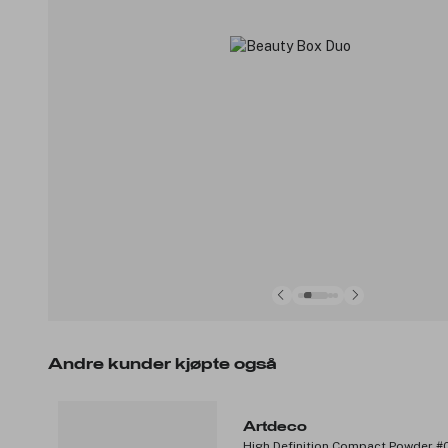
Andre kunder kjøpte også
Artdeco
High Definition Compact Powder #