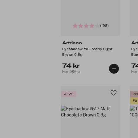
(198)
Artdeco
Ar
Eyeshadow #16 Pearly Light
Eye
Brown 0,8g
Blu
74 kr
7
Før: 99 kr
Før
-25%
Pr
Få