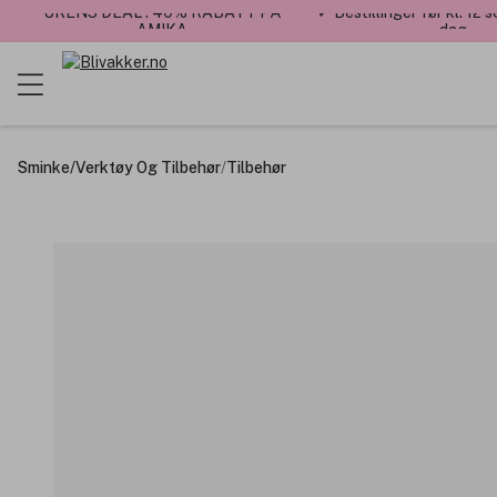
UKENS DEAL : 40% RABATT PÅ
✓ Bestillinger før kl. 12
AMIKA
dag
Sminke
/
Verktøy Og Tilbehør
/
Tilbehør