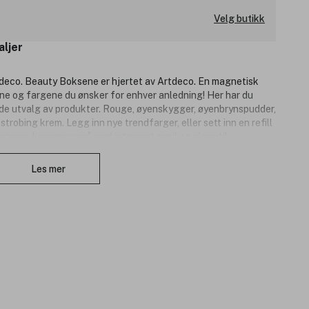
Velg butikk
aljer
tdeco. Beauty Boksene er hjertet av Artdeco. En magnetisk
ne og fargene du ønsker for enhver anledning! Her har du
ede utvalg av produkter. Rouge, øyenskygger, øyenbrynspudder,
robing krem. Legg inn nye trendfarger, eller sett inn en refill
krinene kommer også med integrert speil og plass til
Lukk
når man er på farten!
Les mer
 1 applikator