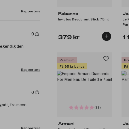
Rapportere
Rabanne
Je
Invictus Deodorant Stick 75ml
Le 
Par
0
379 kr
1 
r egentlig den
Premium
Pr
Få 95 kr bonus
Få
Rapportere
0
 godt, fra menn
(22)
Armani
Je
Rapportere