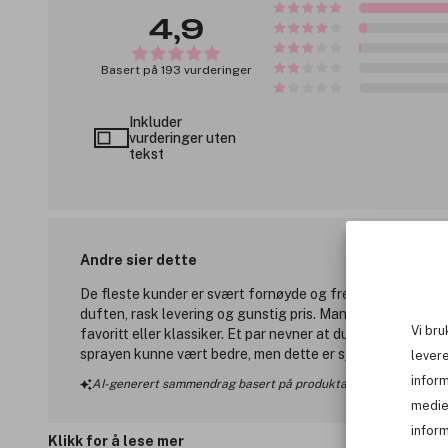
4,9
Basert på 193 vurderinger
Inkluder
vurderinger uten
tekst
Andre sier dette
99 posi
De fleste kunder er svært fornøyde og fremhever spesiel
duften, rask levering og gunstig pris. Mange omtaler pro
Vi bru
favoritt eller klassiker. Et par nevner at duften ikke varer
sprayen kunne vært bedre, men dette er sjeldne komment
levere
infor
AI-generert sammendrag basert på produktanmeldelser
medie
inform
Klikk for å lese mer