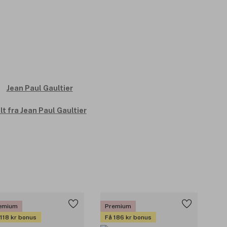
lt fra Jean Paul Gaultier
emium
Premium
 118 kr bonus
Få 186 kr bonus