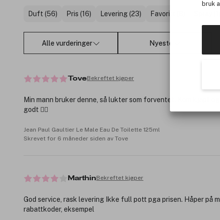
bruk 
Duft (56)
Pris (16)
Levering (23)
Favoritt (8)
Spray (1
Alle vurderinger
Nyeste
Bekreftet kjøper
Tove
Min mann bruker denne, så lukter som forventet. Kom kjapt og
godt 👍🏼
Jean Paul Gaultier Le Male Eau De Toilette 125ml
Skrevet for 6 måneder siden av Tove
Bekreftet kjøper
Marthin
God service, rask levering Ikke full pott pga prisen. Håper på m
rabattkoder, eksempel