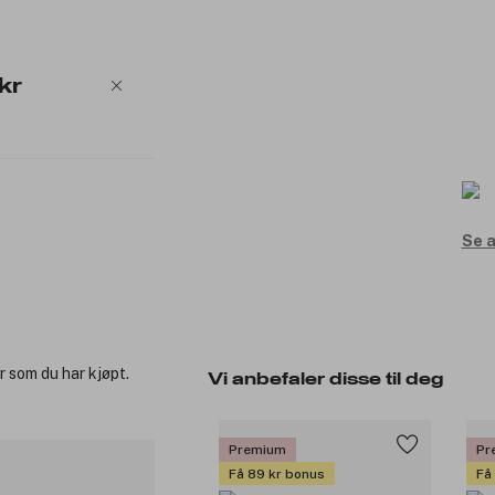
kr
Se a
r som du har kjøpt.
Vi anbefaler disse til deg
Premium
Pr
Få 89 kr bonus
Få