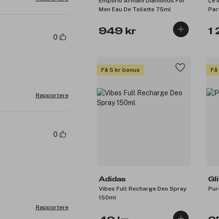
Emporio Armani Diamonds For
Le 
Men Eau De Toilette 75ml
Par
949 kr
1 
0
Få 5 kr bonus
Få
Rapportere
0
Adidas
Gl
Vibes Full Recharge Deo Spray
Pur
150ml
Rapportere