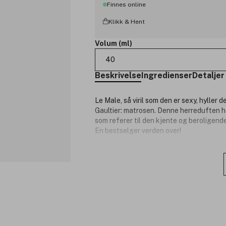
Finnes online
Klikk & Hent
Volum (ml)
40
Beskrivelse
Ingredienser
Detaljer
Le Male, så viril som den er sexy, hyller 
Gaultier: matrosen. Denne herreduften h
som referer til den kjente og beroligende
En bestselger verden over!
Duftnoter:
Toppnote: Mint
Hjertenote: Lavendel
Bunnote: Vanilje
Produktnummer:
3104173