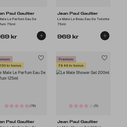
an Paul Gaultier
Jean Paul Gaultier
Male Le Parfum Eau De
Le Male Le Beau Eau De Toilette
fum 75ml
75ml
169 kr
969 kr
emium
Premium
 130 kr bonus
Få 46 kr bonus
(78)
(5)
an Paul Gaultier
Jean Paul Gaultier