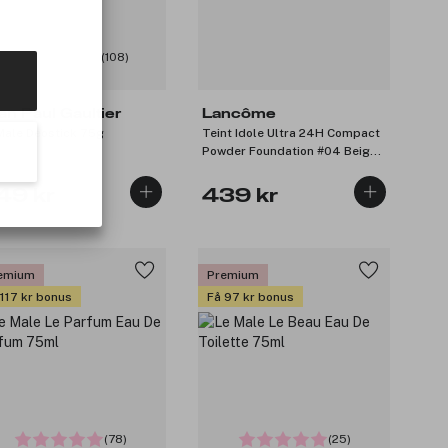
(108)
an Paul Gaultier
Lancôme
Male Deostick 75g
Teint Idole Ultra 24H Compact
Powder Foundation #04 Beige
Nature 10g
49 kr
439 kr
emium
Premium
 117 kr bonus
Få 97 kr bonus
(78)
(25)