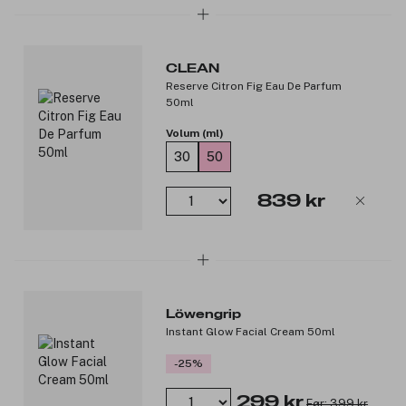
CLEAN
Reserve Citron Fig Eau De Parfum
50ml
Volum (ml)
30
50
839 kr
Löwengrip
Instant Glow Facial Cream 50ml
-25%
299 kr
Før: 399 kr