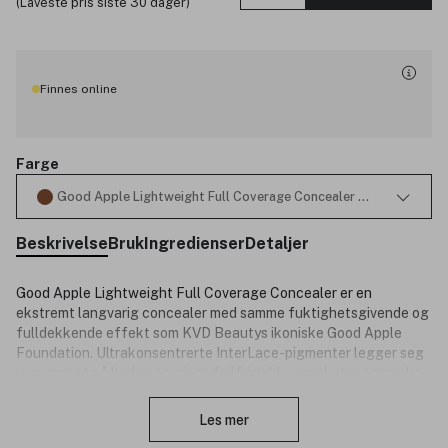
(Laveste pris siste 30 dager)
Finnes online
Farge
Good Apple Lightweight Full Coverage Concealer Deep 187 10ml
Beskrivelse
Bruk
Ingredienser
Detaljer
Good Apple Lightweight Full Coverage Concealer er en
ekstremt langvarig concealer med samme fuktighetsgivende og
fulldekkende effekt som KVD Beautys ikoniske Good Apple
Foundation. Ultrakonsentrerte InterLace-pigmenter legger seg
uanstrengt på huden og gir en feilfri dekk – urenheter og mørke
Lukk
ringer har ikke en sjanse. Applikatoren etterligner din fingertupp
for presisjon og gir en fløyelsaktig følelse på huden.
Les mer
Høy dekkevne.