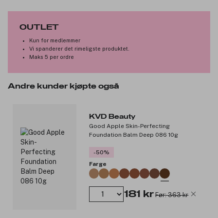
Vegansk.
Uten parfyme.
OUTLET
Cruelty-free.
Inneholder antioksidanter.
Kun for medlemmer
Vi spanderer det rimeligste produktet.
Produktnummer:
3253397
Maks 5 per ordre
Andre kunder kjøpte også
KVD Beauty
Good Apple Skin-Perfecting
Foundation Balm Deep 086 10g
-50%
Farge
181 kr
Før: 363 kr