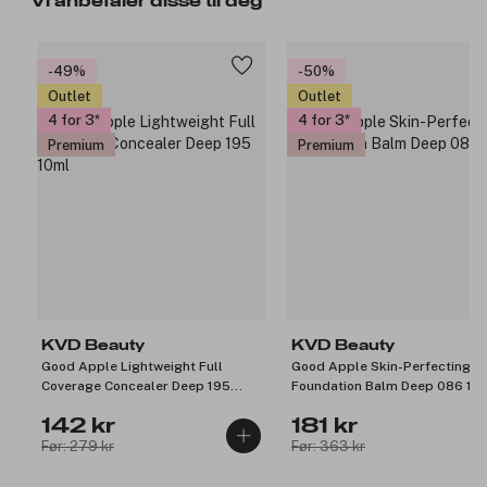
Vi anbefaler disse til deg
-49%
-50%
Outlet
Outlet
4 for 3
4 for 3
Premium
Premium
KVD Beauty
KVD Beauty
Good Apple Lightweight Full
Good Apple Skin-Perfecting
Coverage Concealer Deep 195
Foundation Balm Deep 086 10
10ml
142 kr
181 kr
Før: 279 kr
Før: 363 kr