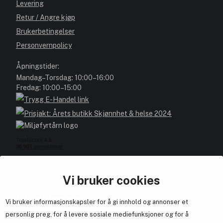
Levering
Retur / Angre kjøp
Brukerbetingelser
Personvernpolicy
Åpningstider:
Mandag–Torsdag: 10:00–16:00
Fredag: 10:00–15:00
Vi bruker cookies
Blivakker.no
Vi bruker informasjonskapsler for å gi innhold og annonser et
personlig preg, for å levere sosiale mediefunksjoner og for å
Om oss