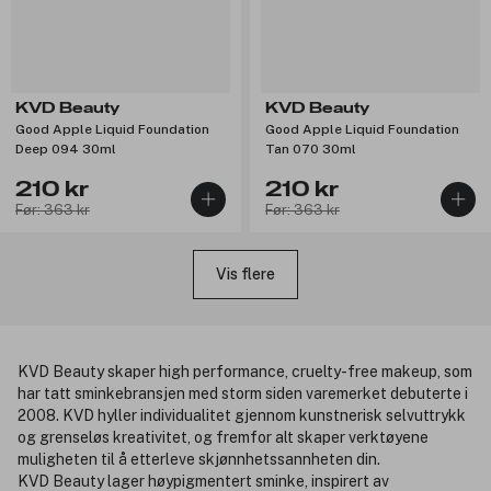
KVD Beauty
KVD Beauty
Good Apple Liquid Foundation
Good Apple Liquid Foundation
Deep 094 30ml
Tan 070 30ml
210 kr
210 kr
Før: 363 kr
Før: 363 kr
Vis flere
KVD Beauty skaper high performance, cruelty-free makeup, som
har tatt sminkebransjen med storm siden varemerket debuterte i
2008. KVD hyller individualitet gjennom kunstnerisk selvuttrykk
og grenseløs kreativitet, og fremfor alt skaper verktøyene
muligheten til å etterleve skjønnhetssannheten din.
KVD Beauty lager høypigmentert sminke, inspirert av