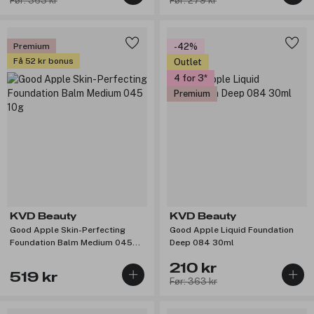
Før: 363 kr
Før: 279 kr
Premium
-42%
Få 52 kr bonus
Outlet
4 for 3
Premium
KVD Beauty
KVD Beauty
Good Apple Skin-Perfecting
Good Apple Liquid Foundation
Foundation Balm Medium 045
Deep 084 30ml
10g
210 kr
519 kr
Før: 363 kr