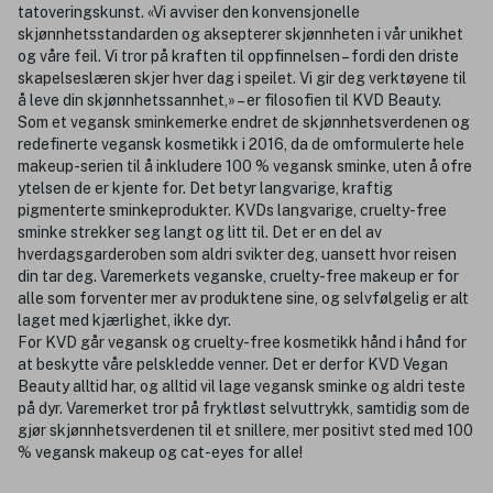
tatoveringskunst. «Vi avviser den konvensjonelle
skjønnhetsstandarden og aksepterer skjønnheten i vår unikhet
og våre feil. Vi tror på kraften til oppfinnelsen – fordi den driste
skapelseslæren skjer hver dag i speilet. Vi gir deg verktøyene til
å leve din skjønnhetssannhet,» – er filosofien til KVD Beauty.
Som et vegansk sminkemerke endret de skjønnhetsverdenen og
redefinerte vegansk kosmetikk i 2016, da de omformulerte hele
makeup-serien til å inkludere 100 % vegansk sminke, uten å ofre
ytelsen de er kjente for. Det betyr langvarige, kraftig
pigmenterte sminkeprodukter. KVDs langvarige, cruelty-free
sminke strekker seg langt og litt til. Det er en del av
hverdagsgarderoben som aldri svikter deg, uansett hvor reisen
din tar deg. Varemerkets veganske, cruelty-free makeup er for
alle som forventer mer av produktene sine, og selvfølgelig er alt
laget med kjærlighet, ikke dyr.
For KVD går vegansk og cruelty-free kosmetikk hånd i hånd for
at beskytte våre pelskledde venner. Det er derfor KVD Vegan
Beauty alltid har, og alltid vil lage vegansk sminke og aldri teste
på dyr. Varemerket tror på fryktløst selvuttrykk, samtidig som de
gjør skjønnhetsverdenen til et snillere, mer positivt sted med 100
% vegansk makeup og cat-eyes for alle!