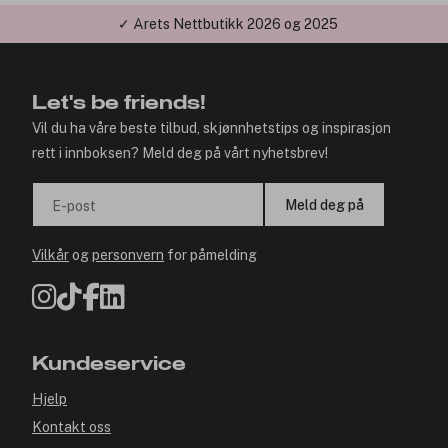
✓ Årets Nettbutikk 2026 og 2025
Let's be friends!
Vil du ha våre beste tilbud, skjønnhetstips og inspirasjon
rett i innboksen? Meld deg på vårt nyhetsbrev!
Meld deg på
E-post
Vilkår
og
personvern
for påmelding
Kundeservice
Hjelp
Kontakt oss