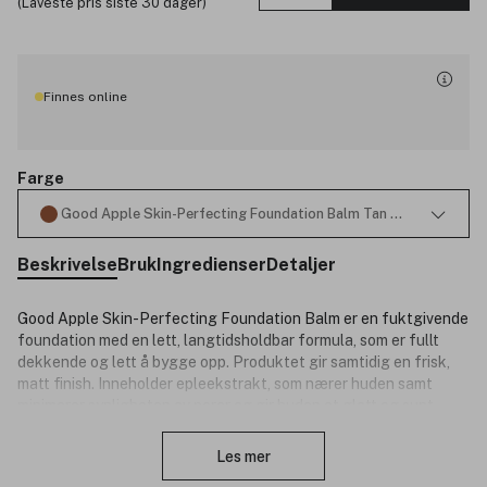
(Laveste pris siste 30 dager)
Finnes online
Farge
Good Apple Skin-Perfecting Foundation Balm Tan 078 10g
Beskrivelse
Bruk
Ingredienser
Detaljer
Good Apple Skin-Perfecting Foundation Balm er en fuktgivende
foundation med en lett, langtidsholdbar formula, som er fullt
dekkende og lett å bygge opp. Produktet gir samtidig en frisk,
matt finish. Inneholder epleekstrakt, som nærer huden samt
minimerer synligheten av porer og gir huden et glatt og sunt
Lukk
utseende. Den lette formulaen dekker urenheter og
fargeforandringer, og gir et øyeblikkelig selvsikkerhetsboost.
Les mer
God for huden og planeten: Good Apple Skin-Perfecting