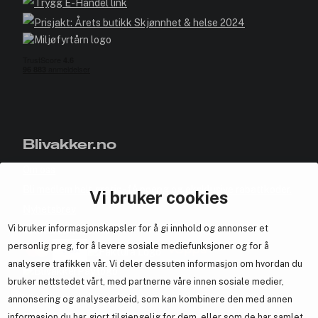
Blivakker.no
Om oss
Bli medlem helt gratis - få poeng og eksklusive rabattkoder.
Vi bruker cookies
Nyhetsbrev
Vi bruker informasjonskapsler for å gi innhold og annonser et
Samarbeid med oss
personlig preg, for å levere sosiale mediefunksjoner og for å
analysere trafikken vår. Vi deler dessuten informasjon om hvordan du
bruker nettstedet vårt, med partnerne våre innen sosiale medier,
annonsering og analysearbeid, som kan kombinere den med annen
En del av
Brandsdal Group AS
informasjon du har gjort tilgjengelig for dem, eller som de har samlet