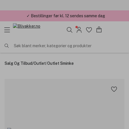
✓ Bestillinger før kl. 12 sendes samme dag
✓ Årets Nettbutikk 2026 og 2025
Søk blant merker, kategorier og produkter
Salg Og Tilbud
/
Outlet
/
Outlet Sminke