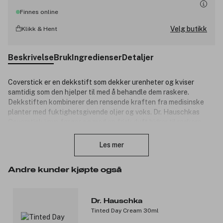
Finnes online
Velg butikk
Klikk & Hent
Beskrivelse
Bruk
Ingredienser
Detaljer
Coverstick er en dekkstift som dekker urenheter og kviser
samtidig som den hjelper til med å behandle dem raskere.
Dekkstiften kombinerer den rensende kraften fra medisinske
planter med fuktighetsgivende oljer og voks. Dr. Hauschkas
Coverstick i nye farger og med en frisk duft bidrar til raskere
Lukk
behandling av urenheter og kviser takket være kombinasjonen
med gule rundbelger. Den er veldig enkel å fordele. For alle
Les mer
hudtyper med uren hud. Lindrer huden uten å tørke den ut.
Fordeler:
Andre kunder kjøpte også
Behandlende.
Beroligende.
Dr. Hauschka
Rensende.
Tinted Day Cream 30ml
Produktnummer:
3273517