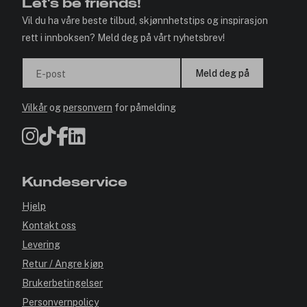
Let's be friends!
Vil du ha våre beste tilbud, skjønnhetstips og inspirasjon
rett i innboksen? Meld deg på vårt nyhetsbrev!
Meld deg på
E-post
Vilkår
og
personvern
for påmelding
Kundeservice
Hjelp
Kontakt oss
Levering
Retur / Angre kjøp
Brukerbetingelser
Personvernpolicy