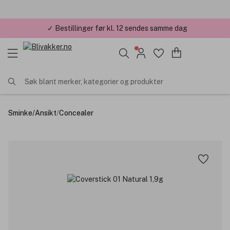
✓ Bestillinger før kl. 12 sendes samme dag
Søk blant merker, kategorier og produkter
Sminke
/
Ansikt
/
Concealer