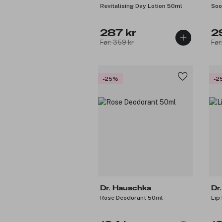
Revitalising Day Lotion 50ml
Soo
287 kr
2
Før: 359 kr
Før
-25%
-2
Dr. Hauschka
Dr
Rose Deodorant 50ml
Lip