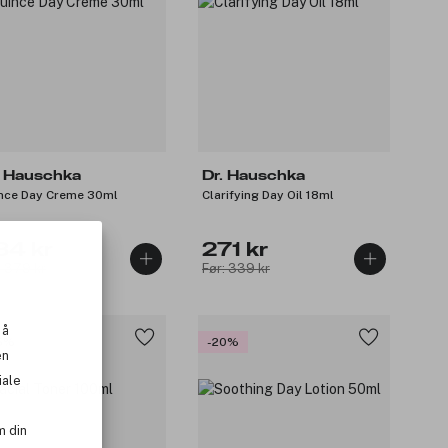
. Hauschka
Dr. Hauschka
nce Day Creme 30ml
Clarifying Day Oil 18ml
84 kr
271 kr
: 379 kr
Før: 339 kr
 å
5%
-20%
en
iale
m din