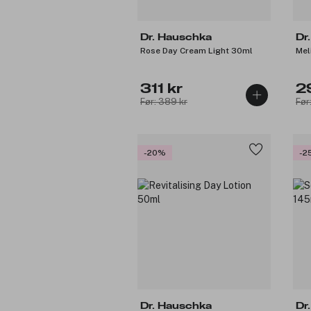
Dr. Hauschka
Dr
Rose Day Cream Light 30ml
Mel
311 kr
2
Før: 389 kr
Før
-20%
-2
Dr. Hauschka
Dr