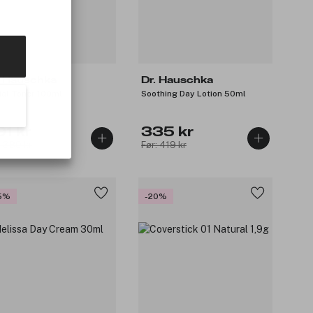
. Hauschka
Dr. Hauschka
ial Toner 100ml
Soothing Day Lotion 50ml
91 kr
335 kr
: 389 kr
Før: 419 kr
5%
-20%