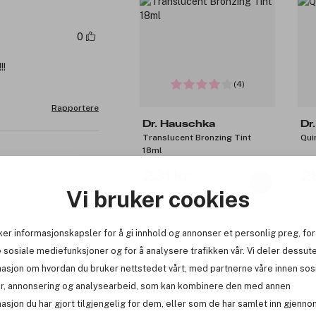
0
!!
(4)
Rapportere
Dr. Hauschka
Dr
Translucent Bronzing Tint
Qui
18ml
231 kr
2
Før: 289 kr
Før
Vi bruker cookies
ker informasjonskapsler for å gi innhold og annonser et personlig preg, for
-25%
-2
 sosiale mediefunksjoner og for å analysere trafikken vår. Vi deler dessut
masjon om hvordan du bruker nettstedet vårt, med partnerne våre innen sos
r, annonsering og analysearbeid, som kan kombinere den med annen
asjon du har gjort tilgjengelig for dem, eller som de har samlet inn gjenno