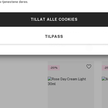
av tjenestene deres.
TILLAT ALLE COOKIES
Dr. Hauschka
Dr
Rose Day Cream 30ml
Fac
TILPASS
329 kr
2
Før: 439 kr
Før
-20%
-2