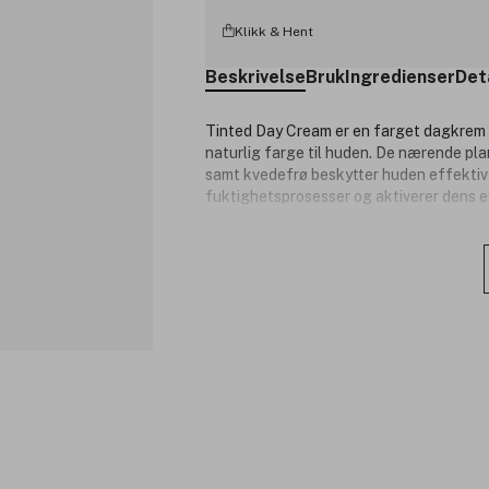
Klikk & Hent
Beskrivelse
Bruk
Ingredienser
Det
Tinted Day Cream er en farget dagkrem so
naturlig farge til huden. De nærende pl
samt kvedefrø beskytter huden effektivt 
fuktighetsprosesser og aktiverer dens ev
Tinted Day Cream gir pleie til normal, tø
(couperose). Den gir lett og naturlig de
rose, kvede og johannesurt som gir hude
gule rundbelger sine harmoniserende ege
sensitiv og moden hud, samt hud med ten
Fordeler:
Pleiende.
Vitalitet.
Fuktgivende.
Nøkkelingredienser: