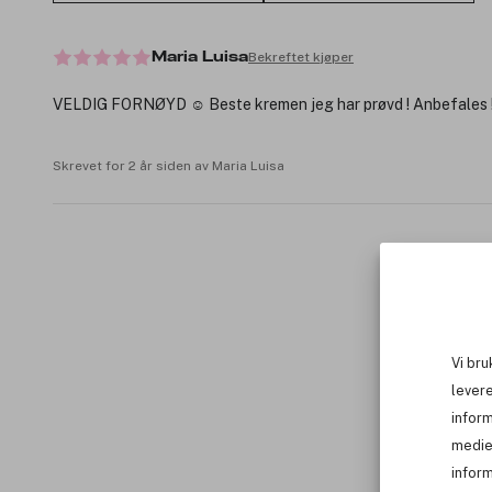
Bekreftet kjøper
Maria Luisa
VELDIG FORNØYD ☺️ Beste kremen jeg har prøvd ! Anbefales !
Skrevet for 2 år siden av Maria Luisa
Vi bru
levere
infor
medie
inform