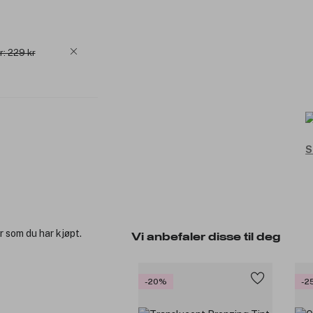
r: 229 kr
S
r som du har kjøpt.
Vi anbefaler disse til deg
-20%
-2