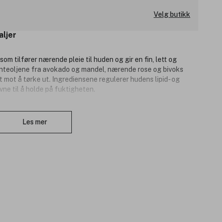
Velg butikk
aljer
m tilfører nærende pleie til huden og gir en fin, lett og
anteoljene fra avokado og mandel, nærende rose og bivoks
mot å tørke ut. Ingrediensene regulerer hudens lipid- og
ne til å holde på fuktigheten.
rr, sensitiv og moden hud, samt hud med forstørrede blodårer
Lukk
kk, og sikrer en jevn hudfarge. Formulert med medisinplantene
Les mer
n ekstra styrke. Samtidig utfolder rosevann og ekstrakter fra
nskaper på en utsøkt måte. Hudtilstand: For normal, tørr,
dens til rødhet.