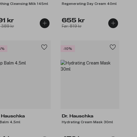
thing Cleansing Milk 145ml
Regenerating Day Cream 40ml
91 kr
655 kr
: 389 kr
Før: 819 kr
5%
-10%
. Hauschka
Dr. Hauschka
 Balm 4,5ml
Hydrating Cream Mask 30ml