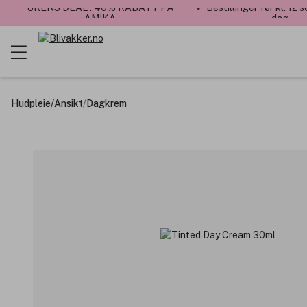
UKENS DEAL : 40% RABATT PÅ
✓ Bestillinger før kl. 12
AMIKA
dag
Hudpleie
/
Ansikt
/
Dagkrem