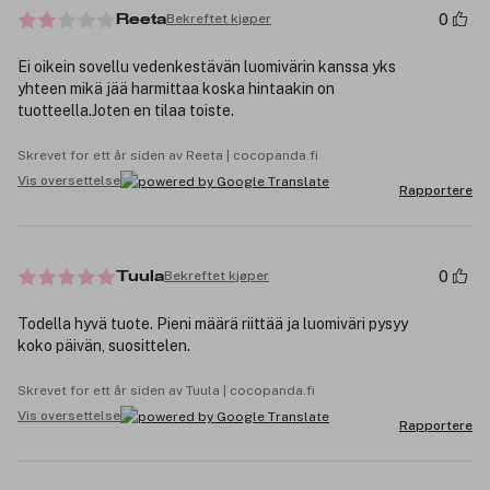
0
Bekreftet kjøper
Reeta
Ei oikein sovellu vedenkestävän luomivärin kanssa yks
yhteen mikä jää harmittaa koska hintaakin on
tuotteella.Joten en tilaa toiste.
Skrevet for ett år siden av Reeta | cocopanda.fi
Vis oversettelse
Rapportere
0
Bekreftet kjøper
Tuula
Todella hyvä tuote. Pieni määrä riittää ja luomiväri pysyy
koko päivän, suosittelen.
Skrevet for ett år siden av Tuula | cocopanda.fi
Vis oversettelse
Rapportere