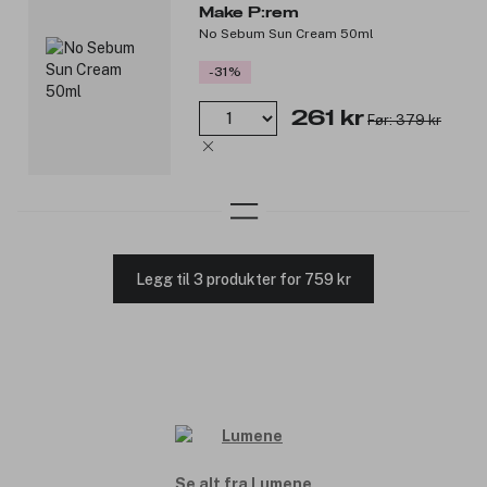
Make P:rem
No Sebum Sun Cream 50ml
-31%
261 kr
Før: 379 kr
Legg til 3 produkter for 759 kr
Se alt fra Lumene