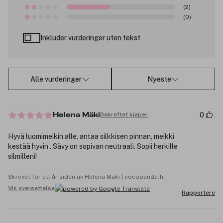
(2)
(0)
Inkluder vurderinger uten tekst
Alle vurderinger
Nyeste
0
Bekreftet kjøper
Helena Mäki
Hyvä luomimeikin alle, antaa silkkisen pinnan, meikki
kestää hyvin . Sävy on sopivan neutraali. Sopii herkille
silmilleni!
Skrevet for ett år siden av Helena Mäki | cocopanda.fi
Vis oversettelse
Rapportere