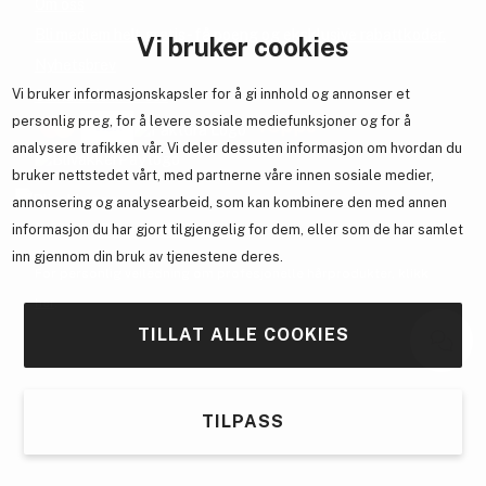
Om oss
Bli medlem helt gratis - få poeng og eksklusive rabattkoder.
Vi bruker cookies
Nyhetsbrev
Vi bruker informasjonskapsler for å gi innhold og annonser et
Samarbeid med oss
personlig preg, for å levere sosiale mediefunksjoner og for å
analysere trafikken vår. Vi deler dessuten informasjon om hvordan du
bruker nettstedet vårt, med partnerne våre innen sosiale medier,
annonsering og analysearbeid, som kan kombinere den med annen
En del av
Brandsdal Group AS
informasjon du har gjort tilgjengelig for dem, eller som de har samlet
inn gjennom din bruk av tjenestene deres.
For personlig veiledning om profesjonelle hårprodukter, klikk
her
.
TILLAT ALLE COOKIES
TILPASS