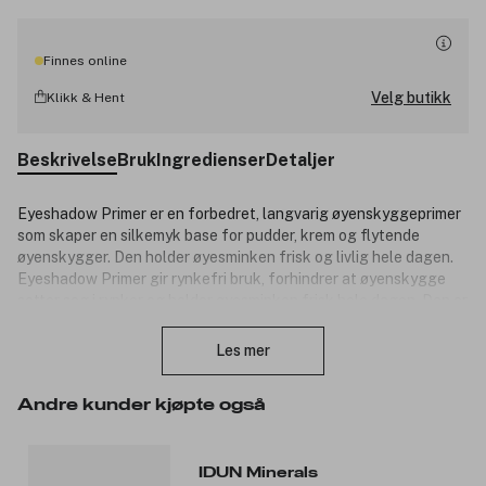
Finnes online
Velg butikk
Klikk & Hent
Beskrivelse
Bruk
Ingredienser
Detaljer
Eyeshadow Primer er en forbedret, langvarig øyenskyggeprimer
som skaper en silkemyk base for pudder, krem og flytende
øyenskygger. Den holder øyesminken frisk og livlig hele dagen.
Eyeshadow Primer gir rynkefri bruk, forhindrer at øyenskygge
setter seg i rynker og holder øyesminken frisk hele dagen. Den er
Lukk
infusert med hudbeskyttende og nærende nordisk blåbærfrøolje
for å pleie det delikate øyeområdet under bruk. Passer for alle
Les mer
hudtyper og aldre som ønsker langvarig øyesminke. Lett å påføre
med en silkemyk kremtekstur.
Andre kunder kjøpte også
Produktnummer:
3308361
IDUN Minerals