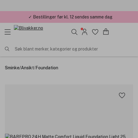
✓ Bestillinger før kl. 12 sendes samme dag
✓ Årets Nettbutikk 2026 og 2025
Søk blant merker, kategorier og produkter
Sminke
/
Ansikt
/
Foundation