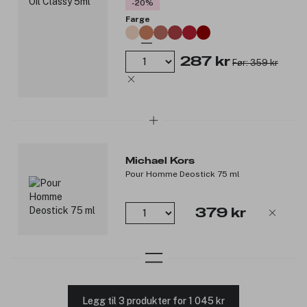
-20%
**Basert på en forbrukertest
Farge
Produktnummer:
3308754
287 kr
Før: 359 kr
Michael Kors
Pour Homme Deostick 75 ml
379 kr
Legg til 3 produkter for 1 045 kr