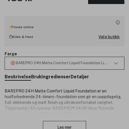
Finnes online
Velg butikk
Klikk & Hent
Farge
BAREPRO 24H Matte Comfort Liquid Foundation Light 25 Cool 3
Beskrivelse
Bruk
Ingredienser
Detaljer
BAREPRO 24H Matte Comfort Liquid Foundation er en
hudforbedrende 24-timers-foundation som gir en uoppdagelig,
full-dekkende og matt finish og ultrakomfortabel varighet.
Tilgjengelig i 40 nyanser. BAREPRO® 24HR Wear flytende
foundation er en unik formel mettet med hudtonelignende
Lukk
pigmenter, oljeabsorberende mineraler og ingredienser som
huden elsker, for å gi pustende, uoppdagelig dekning som holder
Les mer