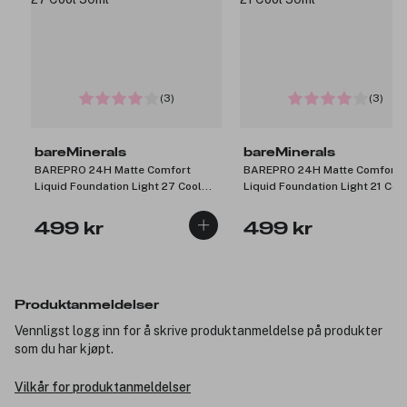
(3)
(3)
bareMinerals
bareMinerals
BAREPRO 24H Matte Comfort
BAREPRO 24H Matte Comfort
Liquid Foundation Light 27 Cool
Liquid Foundation Light 21 Coo
30ml
30ml
499 kr
499 kr
Produktanmeldelser
Vennligst logg inn for å skrive produktanmeldelse på produkter
som du har kjøpt.
Vilkår for produktanmeldelser