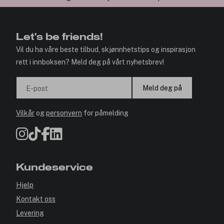
✓ Årets Nettbutikk 2026 og 2025
Let's be friends!
Vil du ha våre beste tilbud, skjønnhetstips og inspirasjon
rett i innboksen? Meld deg på vårt nyhetsbrev!
Meld deg på
E-post
Vilkår
og
personvern
for påmelding
Kundeservice
Hjelp
Kontakt oss
Levering