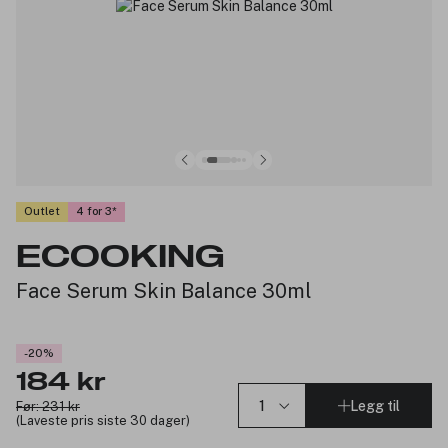
Outlet
4 for 3
ECOOKING
Face Serum Skin Balance 30ml
-20%
184 kr
Legg til
Før: 231 kr
(Laveste pris siste 30 dager)