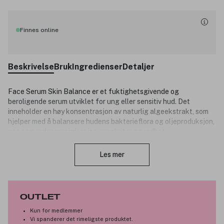
Finnes online
Beskrivelse
Bruk
Ingredienser
Detaljer
Face Serum Skin Balance er et fuktighetsgivende og
beroligende serum utviklet for ung eller sensitiv hud. Det
inneholder en høy konsentrasjon av naturlig algeekstrakt, som
hjelper med å balansere hudens bakterieflora og oljeproduksjon,
noe som reduserer irritasjon, urenheter og rødhet.
Lukk
Formelen er også beriket med naturlig hyaluronsyre og
Les mer
økologisk Aloe vera, som tilfører langvarig fuktighet og
beskytter huden. Med dette serumet vil huden føles balansert,
komfortabel og godt hydrert.
AllergyCertified, parfymefri, vegansk og dermatologisk testet.
OUTLET
Kun for medlemmer
Produktnummer:
3323416
Vi spanderer det rimeligste produktet.