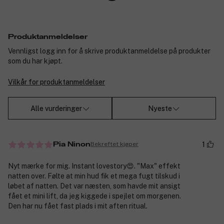
Produktanmeldelser
Vennligst logg inn for å skrive produktanmeldelse på produkter
som du har kjøpt.
Vilkår for produktanmeldelser
Alle vurderinger
Nyeste
1
Bekreftet kjøper
Pia Ninon
Nyt mærke for mig. Instant lovestory😍. "Max" effekt
natten over. Følte at min hud fik et mega fugt tilskud i
løbet af natten. Det var næsten, som havde mit ansigt
fået et mini lift, da jeg kiggede i spejlet om morgenen.
Den har nu fået fast plads i mit aften ritual.