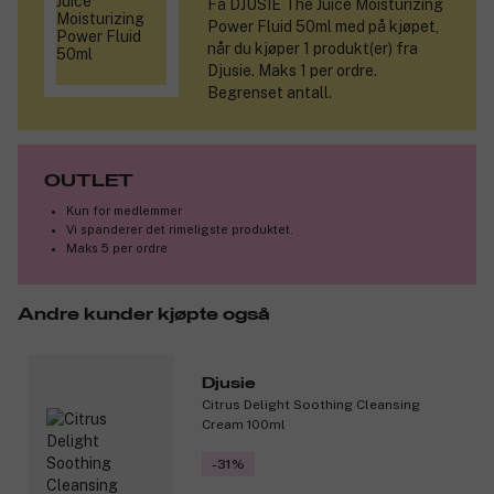
Få
DJUSIE The Juice Moisturizing
Den passer for alle hudtyper og aldre, og gir huden fuktighet,
Power Fluid 50ml
med på kjøpet,
næring og beskyttelse mens du sover.
når du kjøper 1 produkt(er) fra
Djusie. Maks 1 per ordre.
Produktnummer:
3323610
Begrenset antall.
OUTLET
Kun for medlemmer
Vi spanderer det rimeligste produktet.
Maks 5 per ordre
Andre kunder kjøpte også
Djusie
Citrus Delight Soothing Cleansing
Cream 100ml
-31%