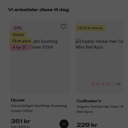
Vi anbefaler disse til deg
-31%
Få 23 kr bonus
Outlet
Få en gave
4 for 3
(3)
Djusie
Cultivator's
Citrus Delight Soothing Cleansing
Organic Herbal Hair Color Win
Cream 100ml
Red 4pcs
351 kr
229 kr
Før: 509 kr