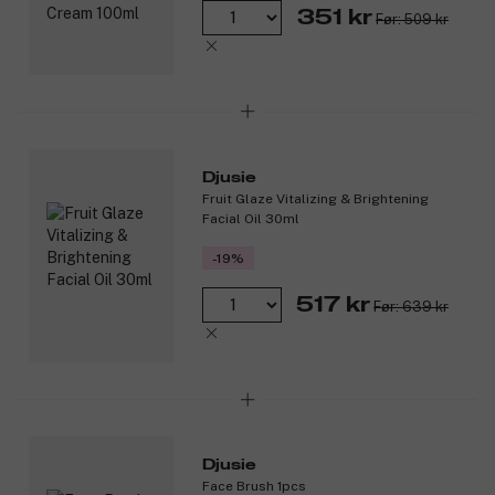
351 kr
Før: 509 kr
Djusie
Fruit Glaze Vitalizing & Brightening
Facial Oil 30ml
-19%
517 kr
Før: 639 kr
Djusie
Face Brush 1pcs