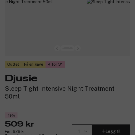
Outlet
Få en gave
4 for 3
Djusie
Sleep Tight Intensive Night Treatment
50ml
-19%
509 kr
Legg til
Før: 629 kr