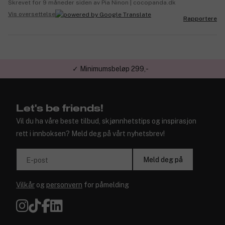
Skrevet for 9 måneder siden av Pia Ninon | cocopanda.dk
Vis oversettelse
Rapportere
✓ Minimumsbeløp 299,-
Let's be friends!
Vil du ha våre beste tilbud, skjønnhetstips og inspirasjon
rett i innboksen? Meld deg på vårt nyhetsbrev!
Meld deg på
E-post
Vilkår
og
personvern
for påmelding