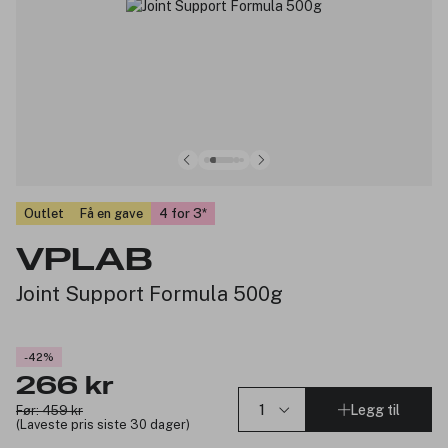
Outlet
Få en gave
4 for 3
VPLAB
Joint Support Formula 500g
-42%
266 kr
Legg til
Før: 459 kr
(Laveste pris siste 30 dager)