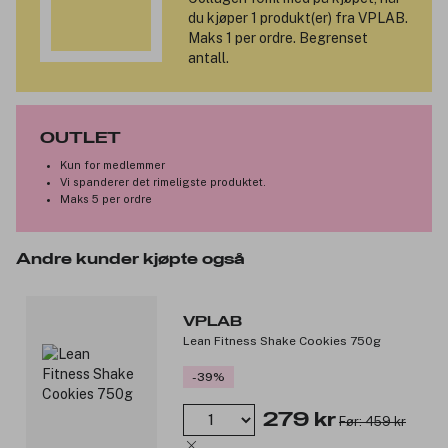
du kjøper 1 produkt(er) fra VPLAB.
Maks 1 per ordre. Begrenset
antall.
OUTLET
Kun for medlemmer
Vi spanderer det rimeligste produktet.
Maks 5 per ordre
Andre kunder kjøpte også
VPLAB
Lean Fitness Shake Cookies 750g
-39%
279 kr
Før: 459 kr