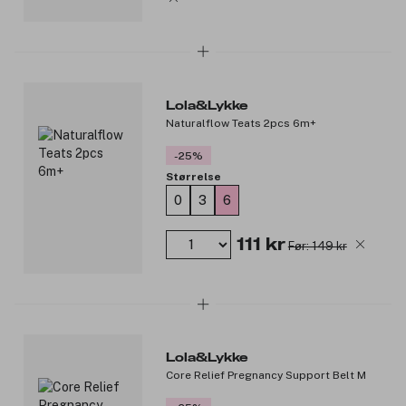
Lola&Lykke
Naturalflow Teats 2pcs 6m+
-25%
Størrelse
0
3
6
111 kr
Før: 149 kr
Lola&Lykke
Core Relief Pregnancy Support Belt M