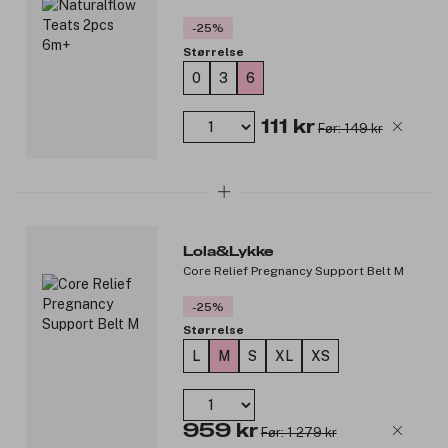
-25%
Størrelse
0
3
6
111 kr
Før: 149 kr
Lola&Lykke
Core Relief Pregnancy Support Belt M
-25%
Størrelse
L
M
S
XL
XS
959 kr
Før: 1 279 kr