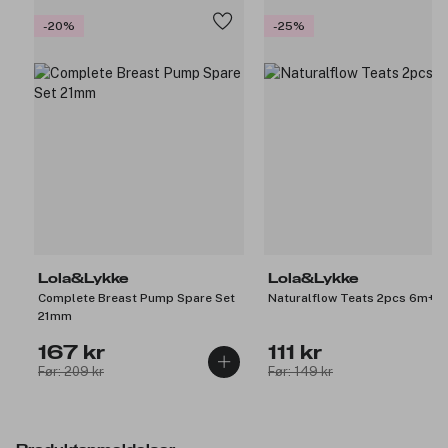
-20%
-25%
Lola&Lykke
Lola&Lykke
Complete Breast Pump Spare Set
Naturalflow Teats 2pcs 6m+
21mm
167 kr
111 kr
Før: 209 kr
Før: 149 kr