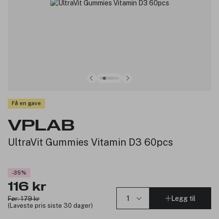
Få en gave
VPLAB
UltraVit Gummies Vitamin D3 60pcs
-35%
116 kr
Legg til
Før: 179 kr
(Laveste pris siste 30 dager)