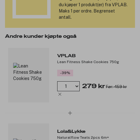
du kjøper 1 produkt(er) fra VPLAB.
Maks 1 per ordre. Begrenset
antall.
Andre kunder kjøpte også
VPLAB
Lean Fitness Shake Cookies 750g
-39%
279 kr
Før: 459 kr
Lola&Lykke
Naturalflow Teats 2pcs 6m+