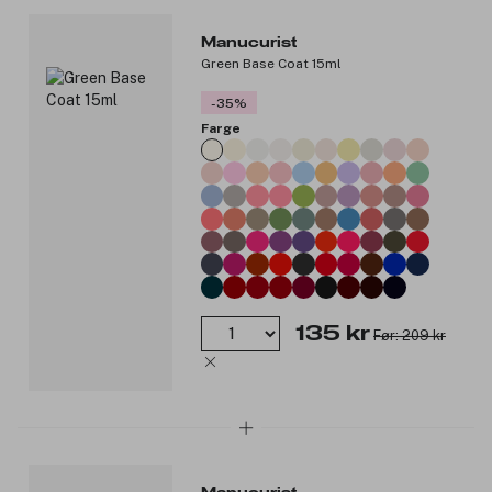
Manucurist
Green Base Coat 15ml
-35%
Farge
135 kr
Før: 209 kr