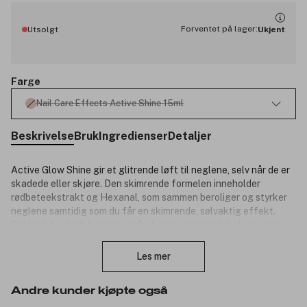
Forventet på lager:
Utsolgt
Ukjent
Farge
Nail Care Effects Active Shine 15ml
Beskrivelse
Bruk
Ingredienser
Detaljer
Active Glow Shine gir et glitrende løft til neglene, selv når de er
skadede eller skjøre. Den skimrende formelen inneholder
rødbeteekstrakt og Hexanal, som sammen beroliger og styrker
neglene samtidig som du får en skimrende, sølvaktig effekt.
Perfekt for fest, helg eller når du bare trenger litt ekstra glam i
Lukk
hverdagen – bygg opp effekten med flere strøk for maksimal
glitter.
Les mer
Produktnummer:
3332403
Andre kunder kjøpte også