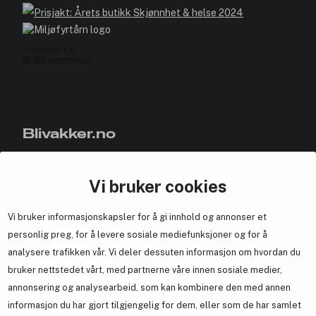
Blivakker.no
Om oss
Bli medlem helt gratis - få poeng og eksklusive rabattkoder.
Vi bruker cookies
Nyhetsbrev
Vi bruker informasjonskapsler for å gi innhold og annonser et
Samarbeid med oss
personlig preg, for å levere sosiale mediefunksjoner og for å
analysere trafikken vår. Vi deler dessuten informasjon om hvordan du
bruker nettstedet vårt, med partnerne våre innen sosiale medier,
annonsering og analysearbeid, som kan kombinere den med annen
En del av
Brandsdal Group AS
informasjon du har gjort tilgjengelig for dem, eller som de har samlet