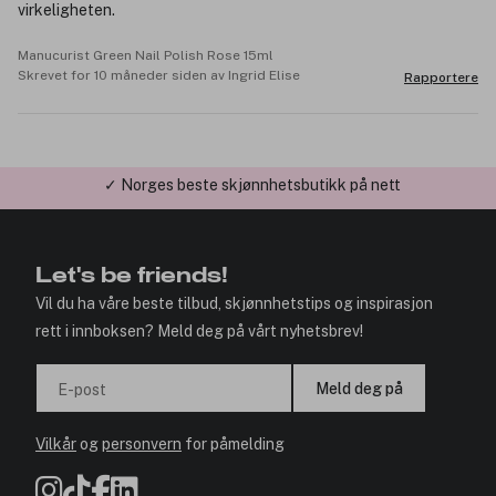
virkeligheten.
Manucurist Green Nail Polish Rose 15ml
Skrevet for 10 måneder siden av Ingrid Elise
Rapportere
✓ Årets Nettbutikk 2026 og 2025
Let's be friends!
Vil du ha våre beste tilbud, skjønnhetstips og inspirasjon
rett i innboksen? Meld deg på vårt nyhetsbrev!
Meld deg på
E-post
Vilkår
og
personvern
for påmelding