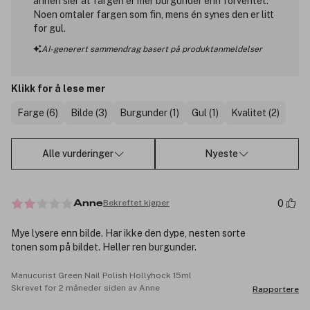
annen sier at fargen er mer burgunder enn forventet.
Noen omtaler fargen som fin, mens én synes den er litt
for gul.
AI-generert sammendrag basert på produktanmeldelser
Klikk for å lese mer
Farge (6)
Bilde (3)
Burgunder (1)
Gul (1)
Kvalitet (2)
Alle vurderinger
Nyeste
0
Bekreftet kjøper
Anne
Mye lysere enn bilde. Har ikke den dype, nesten sorte
tonen som på bildet. Heller ren burgunder.
Manucurist Green Nail Polish Hollyhock 15ml
Skrevet for 2 måneder siden av Anne
Rapportere