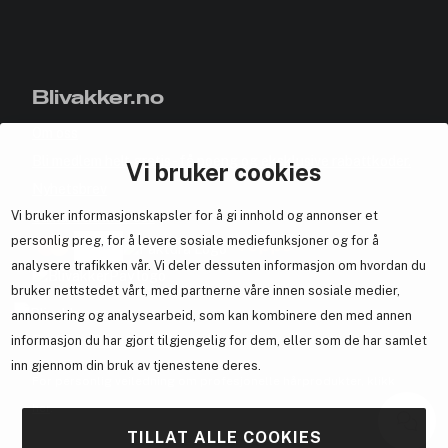
Blivakker.no
Om oss
Bli medlem helt gratis - få poeng og eksklusive rabattkoder.
Vi bruker cookies
Nyhetsbrev
Vi bruker informasjonskapsler for å gi innhold og annonser et
Samarbeid med oss
personlig preg, for å levere sosiale mediefunksjoner og for å
analysere trafikken vår. Vi deler dessuten informasjon om hvordan du
bruker nettstedet vårt, med partnerne våre innen sosiale medier,
annonsering og analysearbeid, som kan kombinere den med annen
En del av
Brandsdal Group AS
informasjon du har gjort tilgjengelig for dem, eller som de har samlet
inn gjennom din bruk av tjenestene deres.
For personlig veiledning om profesjonelle hårprodukter, klikk
her
.
TILLAT ALLE COOKIES