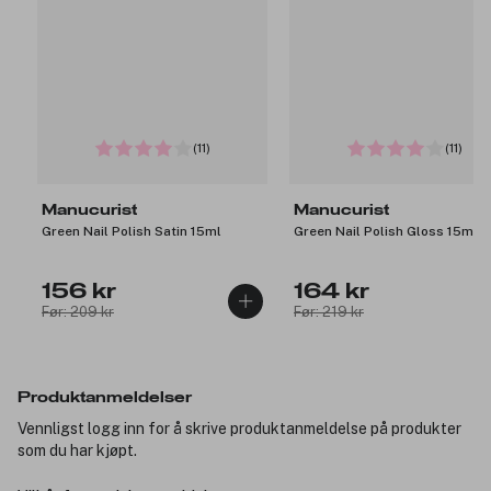
(11)
(11)
Manucurist
Manucurist
Green Nail Polish Satin 15ml
Green Nail Polish Gloss 15ml
156 kr
164 kr
Før: 209 kr
Før: 219 kr
Produktanmeldelser
Vennligst logg inn for å skrive produktanmeldelse på produkter
som du har kjøpt.