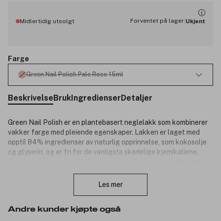
Forventet på lager:
Midlertidig utsolgt
Ukjent
Farge
Green Nail Polish Pale Rose 15ml
Beskrivelse
Bruk
Ingredienser
Detaljer
Green Nail Polish er en plantebasert neglelakk som kombinerer
vakker farge med pleiende egenskaper. Lakken er laget med
opptil 84% ingredienser av naturlig opprinnelse, som kokosolje
og glyserin, og er fri for de vanligste skadelige kjemikaliene.
Resultatet er en glansfull og langvarig finish – uten kompromiss
Lukk
på helse eller kvalitet. Lett å påføre, hurtigtørkende og
tilgjengelig i et bredt spekter av farger. Perfekt for deg som
Les mer
ønsker en bevisst og stilsikker manikyr.
Produktnummer:
3332502
Andre kunder kjøpte også