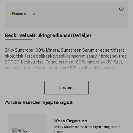
Finnes online
Beskrivelse
Bruk
Ingredienser
Detaljer
Silky Sundrops 100% Mineral Sunscreen Serum er et sertifisert
økologisk, lett og silkeaktig solkremserum som gir bredspektret
SPF 30-beskyttelse. Formulert med 100 % mineralsk UV-filter,
beskytter det effektivt mot UVA/UVB-stråler, blått lys og
forurensning – samtidig som det forebygger lysindusert
Lukk
hudaldring. Antioksidantrike botaniske ekstrakter gir næring og
fuktighet, og serumet trekker raskt inn uten å etterlate hvite
Les mer
merker, tørrhet eller irritasjon. Kan brukes alene eller under
sminke, og fungerer utmerket til påføring på nytt i løpet av
Andre kunder kjøpte også
dagen.
Produktnummer:
3334950
Kora Organics
Milky Mushroom Ultra Hydrating Mask
100ml