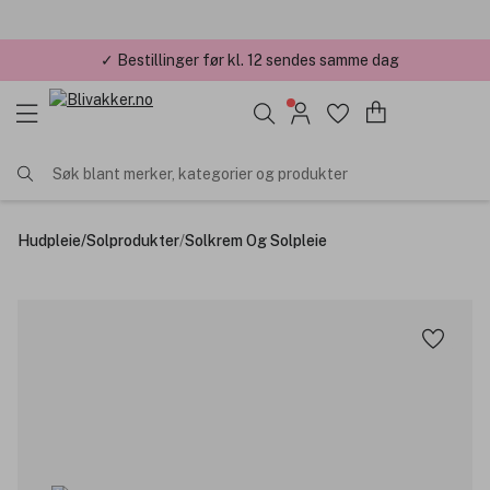
✓ Bestillinger før kl. 12 sendes samme dag
Søk blant merker, kategorier og produkter
Hudpleie
/
Solprodukter
/
Solkrem Og Solpleie