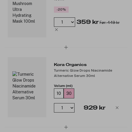
-20%
359 kr
Før: 449 kr
Kora Organics
Turmeric Glow Drops Niacinamide
Alternative Serum 30ml
Volum (ml)
10
30
929 kr