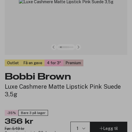
Outlet
Få en gave
4 for 3
Premium
Bobbi Brown
Luxe Cashmere Matte Lipstick Pink Suede
3,5g
-35%
Bare 3 på lager
356 kr
Legg til
Før: 549 kr