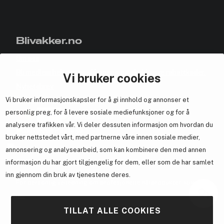
Blivakker.no
Om oss
Bli medlem helt gratis - få poeng og eksklusive rabattkoder.
Vi bruker cookies
Nyhetsbrev
Vi bruker informasjonskapsler for å gi innhold og annonser et
Samarbeid med oss
personlig preg, for å levere sosiale mediefunksjoner og for å
analysere trafikken vår. Vi deler dessuten informasjon om hvordan du
bruker nettstedet vårt, med partnerne våre innen sosiale medier,
annonsering og analysearbeid, som kan kombinere den med annen
En del av
Brandsdal Group AS
informasjon du har gjort tilgjengelig for dem, eller som de har samlet
inn gjennom din bruk av tjenestene deres.
For personlig veiledning om profesjonelle hårprodukter, klikk
her
.
TILLAT ALLE COOKIES