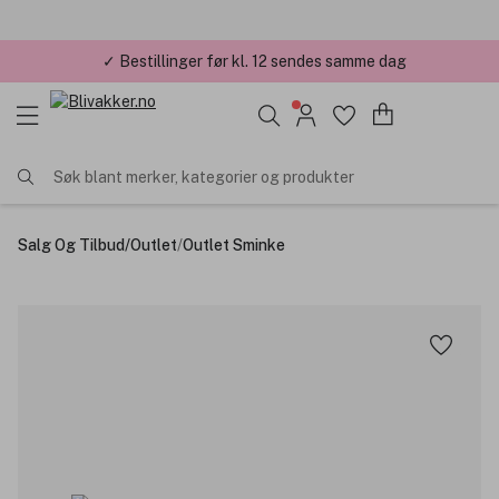
✓ Bestillinger før kl. 12 sendes samme dag
✓ Årets Nettbutikk 2026 og 2025
Søk blant merker, kategorier og produkter
Salg Og Tilbud
/
Outlet
/
Outlet Sminke