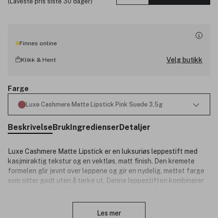
(Laveste pris siste 30 dager)
Finnes online
Velg butikk
Klikk & Hent
Farge
Luxe Cashmere Matte Lipstick Pink Suede 3,5g
Beskrivelse
Bruk
Ingredienser
Detaljer
Luxe Cashmere Matte Lipstick er en luksuriøs leppestift med
kasjmiraktig tekstur og en vektløs, matt finish. Den kremete
formelen glir jevnt over leppene og gir en nydelig, mettet farge
som sitter godt uten å tørke ut. Denne leppestiften kombinerer
eleganse med komfort og kan enkelt tilpasses fra en naturlig
Lukk
tint til en mer definert look.
Les mer
Produktnummer:
3338221