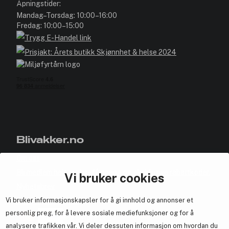
Åpningstider:
Mandag–Torsdag: 10:00–16:00
Fredag: 10:00–15:00
Blivakker.no
Om oss
Bli medlem helt gratis - få poeng og eksklusive rabattkoder.
Vi bruker cookies
Nyhetsbrev
Vi bruker informasjonskapsler for å gi innhold og annonser et
Samarbeid med oss
personlig preg, for å levere sosiale mediefunksjoner og for å
analysere trafikken vår. Vi deler dessuten informasjon om hvordan du