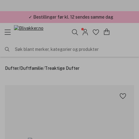
✓ Bestillinger før kl. 12 sendes samme dag
Søk blant merker, kategorier og produkter
Dufter
/
Duftfamilie
/
Treaktige Dufter