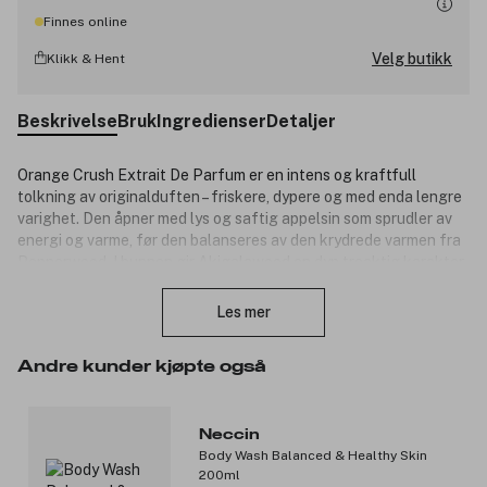
Finnes online
Velg butikk
Klikk & Hent
Beskrivelse
Bruk
Ingredienser
Detaljer
Orange Crush Extrait De Parfum er en intens og kraftfull
tolkning av originalduften – friskere, dypere og med enda lengre
varighet. Den åpner med lys og saftig appelsin som sprudler av
energi og varme, før den balanseres av den krydrede varmen fra
Pepperwood. I bunnen gir Akigalawood en dyp treaktig karakter,
Lukk
mens myk moskus tilfører en varig sensualitet som binder
helheten sammen. Resultatet er en moderne, livlig og samtidig
Les mer
sofistikert duftopplevelse som setter seg på huden og blir
værende.
Andre kunder kjøpte også
Produktnummer:
3340492
Neccin
Body Wash Balanced & Healthy Skin
200ml