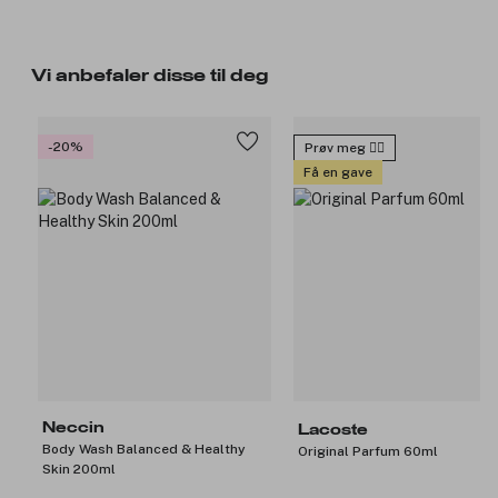
Vi anbefaler disse til deg
-20%
Prøv meg 🙋‍♀️
Få en gave
Neccin
Lacoste
Body Wash Balanced & Healthy
Original Parfum 60ml
Skin 200ml