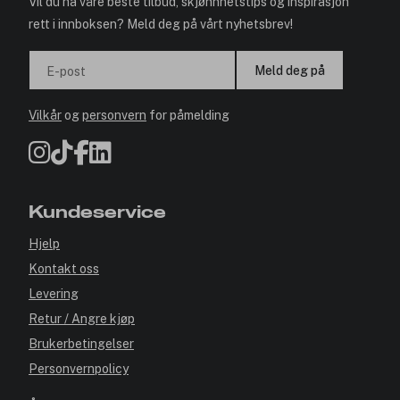
Vil du ha våre beste tilbud, skjønnhetstips og inspirasjon
rett i innboksen? Meld deg på vårt nyhetsbrev!
Meld deg på
E-post
Vilkår
og
personvern
for påmelding
Kundeservice
Hjelp
Kontakt oss
Levering
Retur / Angre kjøp
Brukerbetingelser
Personvernpolicy