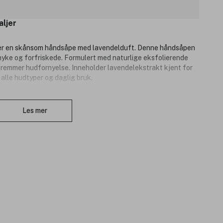
aljer
er en skånsom håndsåpe med lavendelduft. Denne håndsåpen
myke og forfriskede. Formulert med naturlige eksfolierende
 fremmer hudfornyelse. Inneholder lavendelekstrakt kjent for
alle hudtyper og daglig bruk.
Lukk
Les mer