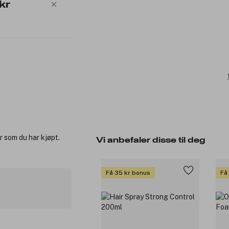
kr
r som du har kjøpt.
Vi anbefaler disse til deg
Få 35 kr bonus
Få