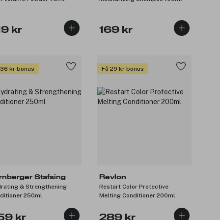
19 kr
169 kr
 36 kr bonus
Få 29 kr bonus
rnberger Stafsing
Revlon
rating & Strengthening
Restart Color Protective
ditioner 250ml
Melting Conditioner 200ml
59 kr
289 kr