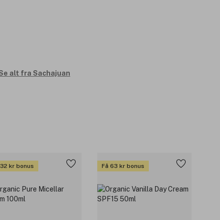
Se alt fra Sachajuan
 32 kr bonus
Få 63 kr bonus