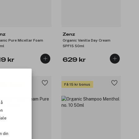
nz
Zenz
anic Pure Micellar Foam
Organic Vanilla Day Cream
ml
SPF15 50ml
19 kr
629 kr
 35 kr bonus
Få 15 kr bonus
 å
en
iale
m din