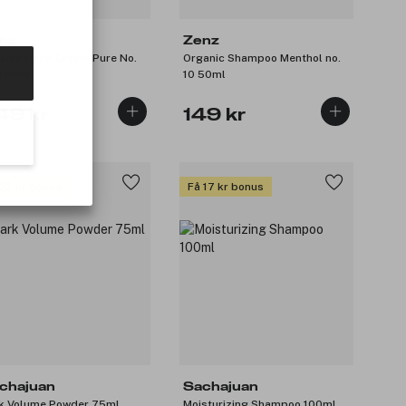
nz
Zenz
anic Hand Cream Pure No.
Organic Shampoo Menthol no.
130ml
10 50ml
49 kr
149 kr
 22 kr bonus
Få 17 kr bonus
chajuan
Sachajuan
k Volume Powder 75ml
Moisturizing Shampoo 100ml