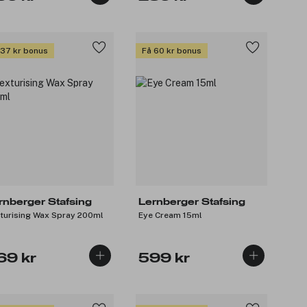
 37 kr bonus
Få 60 kr bonus
rnberger Stafsing
Lernberger Stafsing
turising Wax Spray 200ml
Eye Cream 15ml
69 kr
599 kr