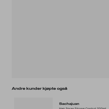
Andre kunder kjøpte også
Sachajuan
Hair Spray Strong Control 200ml