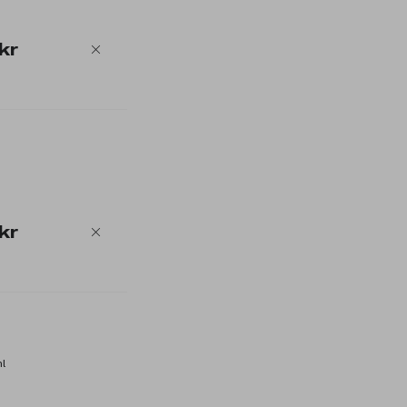
kr
kr
ml