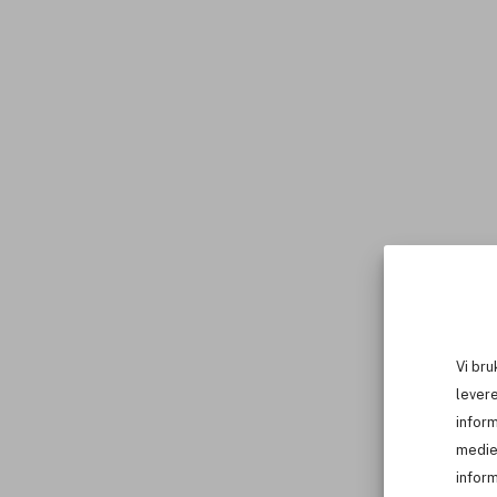
Vi bru
levere
infor
medie
inform