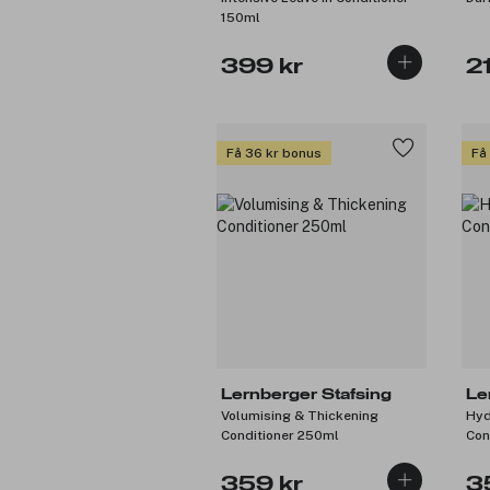
150ml
399 kr
2
Få 36 kr bonus
Få
Lernberger Stafsing
Le
Volumising & Thickening
Hyd
Conditioner 250ml
Con
359 kr
3