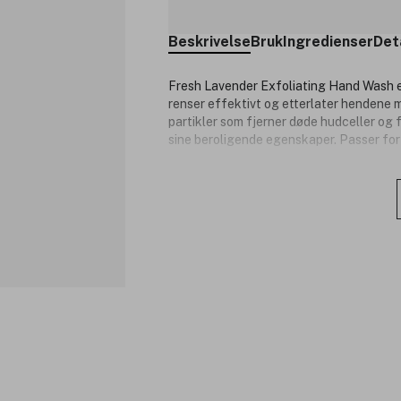
Beskrivelse
Bruk
Ingredienser
Det
Fresh Lavender Exfoliating Hand Wash 
renser effektivt og etterlater hendene 
partikler som fjerner døde hudceller og
sine beroligende egenskaper. Passer for 
Produktnummer:
3343159