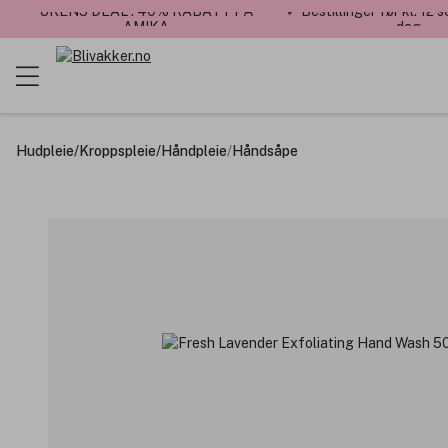
UKENS DEAL : 40% RABATT PÅ
✓ Bestillinger før kl. 12
AMIKA
dag
Hudpleie
/
Kroppspleie
/
Håndpleie
/
Håndsåpe