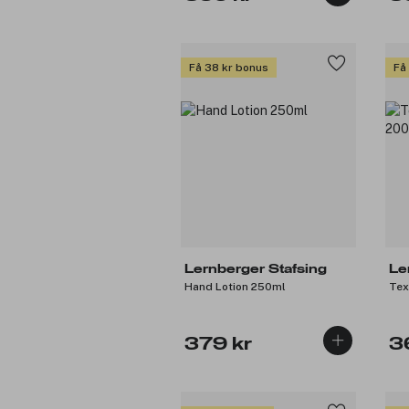
Få 38 kr bonus
Få
Lernberger Stafsing
Le
Hand Lotion 250ml
Tex
379 kr
3