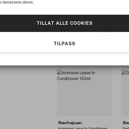
av tjenestene deres.
Sachajuan
Ze
Curl Treatment 220ml
Org
TILLAT ALLE COOKIES
46 
359 kr
3
TILPASS
Få 40 kr bonus
Få
Sachajuan
Sa
Intensive Leave In Conditioner
Dar