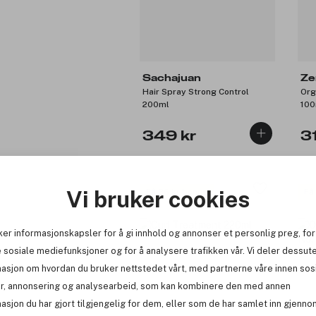
Sachajuan
Ze
Hair Spray Strong Control
Org
200ml
100
349 kr
3
Vi bruker cookies
Få 36 kr bonus
Få
ker informasjonskapsler for å gi innhold og annonser et personlig preg, for
 sosiale mediefunksjoner og for å analysere trafikken vår. Vi deler dessut
masjon om hvordan du bruker nettstedet vårt, med partnerne våre innen sos
r, annonsering og analysearbeid, som kan kombinere den med annen
asjon du har gjort tilgjengelig for dem, eller som de har samlet inn gjenno