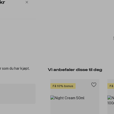
kr
r som du har kjøpt.
Vi anbefaler disse til deg
Få 10% bonus
Få