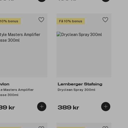
 10% bonus
Få 10% bonus
vlon
Lernberger Stafsing
le Masters Amplifier
Dryclean Spray 300ml
sse 300ml
89 kr
389 kr