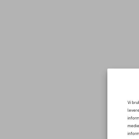
Vi bru
levere
infor
medie
inform