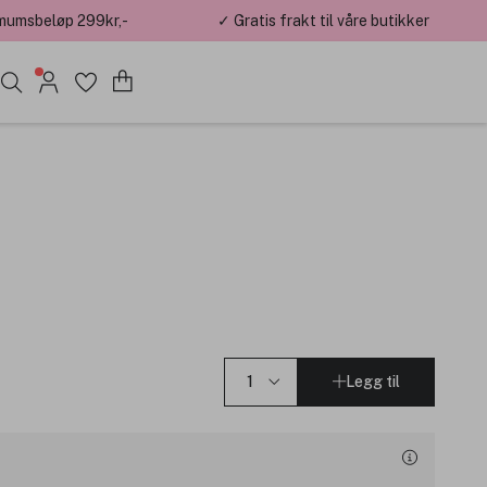
mumsbeløp 299kr,-
✓ Gratis frakt til våre butikker
hd som gir deg perfekte looks
Legg til
dene. Du kan når som helst melde