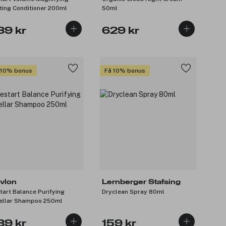
ting Conditioner 200ml
50ml
89 kr
629 kr
 10% bonus
Få 10% bonus
vlon
Lernberger Stafsing
tart Balance Purifying
Dryclean Spray 80ml
ellar Shampoo 250ml
89 kr
159 kr