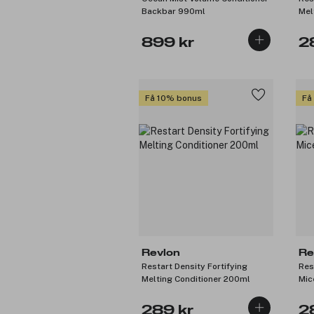
Backbar 990ml
Mel
899 kr
2
Få 10% bonus
Få
Revlon
Re
Restart Density Fortifying
Res
Melting Conditioner 200ml
Mic
289 kr
2