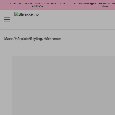
UKENS DEAL : 40% RABATT PÅ
✓ Bestillinger før kl. 12
AMIKA
dag
Mann
/
Hårpleie
/
Styling
/
Hårkremer
Hel
E
Ved