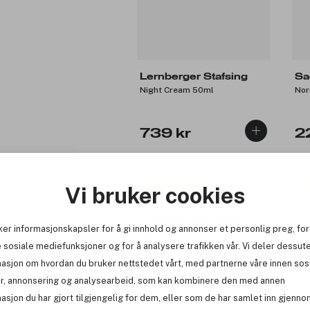
Lernberger Stafsing
Sa
Night Cream 50ml
Nor
739 kr
2
Vi bruker cookies
Få 10% bonus
Få
ker informasjonskapsler for å gi innhold og annonser et personlig preg, for
 sosiale mediefunksjoner og for å analysere trafikken vår. Vi deler dessut
masjon om hvordan du bruker nettstedet vårt, med partnerne våre innen sos
r, annonsering og analysearbeid, som kan kombinere den med annen
asjon du har gjort tilgjengelig for dem, eller som de har samlet inn gjenno