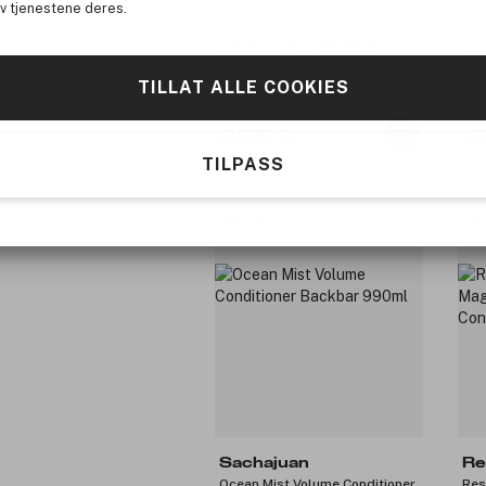
av tjenestene deres.
Lernberger Stafsing
Le
BB Mask Deep Repair
Fac
TILLAT ALLE COOKIES
Treatment 200ml
499 kr
4
TILPASS
Få 10% bonus
Få
Sachajuan
Re
Ocean Mist Volume Conditioner
Res