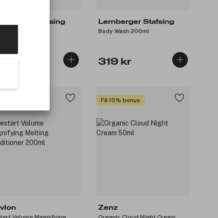
rnberger Stafsing
Lernberger Stafsing
ial Scrub 75m
Body Wash 200ml
59 kr
319 kr
 10% bonus
Få 10% bonus
vlon
Zenz
tart Volume Magnifying
Organic Cloud Night Cream