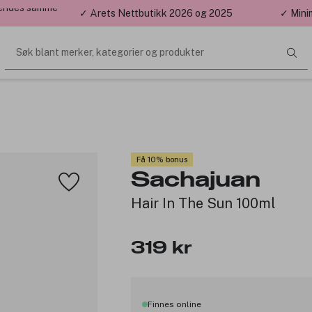
 sendes samme
✓ Årets Nettbutikk 2026 og 2025
✓ Mini
Søk blant merker, kategorier og produkter
☀️
Vinn stylingfavoritter fra ghd!
☀️
e juli og august kan du delta i konkurransen om stylingverktøy fra g
hver dag. Lykke til!
💇‍♀️✨
Få 10% bonus
-post
Sachajuan
Hair In The Sun 100ml
Meld meg på!
319 kr
 påmelding aksepterer du samtidig å motta inspirasjon, nyheter og de beste tilbu
deg av via e-post ved å klikke på avmeldingslenken.
Vilkår
og
personvern
for påmelding
Finnes online