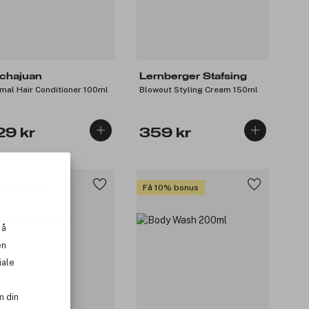
chajuan
Lernberger Stafsing
mal Hair Conditioner 100ml
Blowout Styling Cream 150ml
29 kr
359 kr
 10% bonus
Få 10% bonus
 å
en
iale
m din