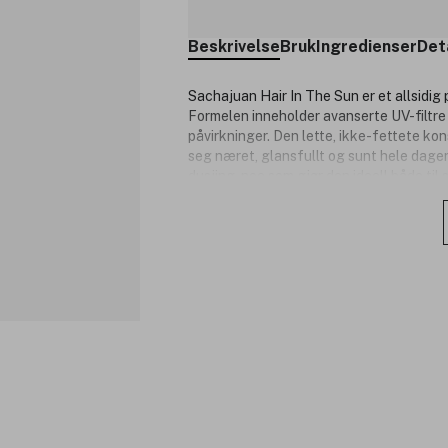
Beskrivelse
Bruk
Ingredienser
Det
Sachajuan Hair In The Sun er et allsidi
Formelen inneholder avanserte UV-filtre 
påvirkninger. Den lette, ikke-fettete kon
seg næret, glansfullt og sunt hele dagen.
dusjing, noe som gjør den ideell både til
Produktnummer:
3343177