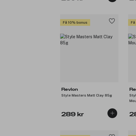
Få 10% bonus
Få
Revlon
Re
Style Masters Matt Clay 85g
Sty
Mou
289 kr
2