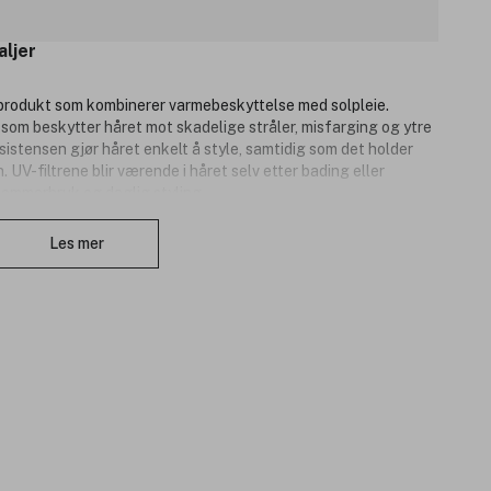
aljer
g produkt som kombinerer varmebeskyttelse med solpleie.
som beskytter håret mot skadelige stråler, misfarging og ytre
sistensen gjør håret enkelt å style, samtidig som det holder
 UV-filtrene blir værende i håret selv etter bading eller
 sommerbruk og daglig styling.
Lukk
Les mer