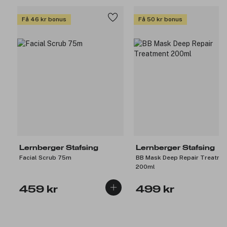
Få 46 kr bonus
Få 50 kr bonus
Lernberger Stafsing
Lernberger Stafsing
Facial Scrub 75m
BB Mask Deep Repair Treatme
200ml
459 kr
499 kr