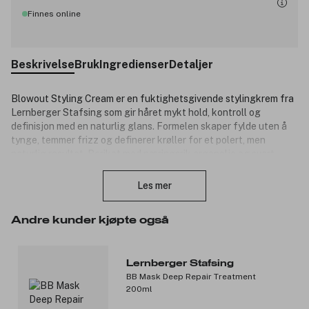
Finnes online
Beskrivelse
Bruk
Ingredienser
Detaljer
Blowout Styling Cream er en fuktighetsgivende stylingkrem fra
Lernberger Stafsing som gir håret mykt hold, kontroll og
definisjon med en naturlig glans. Formelen skaper fylde uten å
tynge, temmer frizz og definerer krøller for et polert, men
naturlig resultat. Beriket med næringsrik arganolje og svart
Lukk
spisskummenolje som tilfører fuktighet, beskytter hodebunnen
og styrker hårets vitalitet. Anbefales for alle hårtyper, ideell
Les mer
både til føning og lufttørking.
Produktnummer:
3343265
Andre kunder kjøpte også
Lernberger Stafsing
BB Mask Deep Repair Treatment
200ml