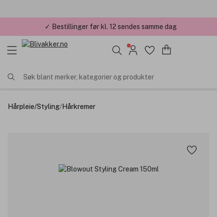
✓ Bestillinger før kl. 12 sendes samme dag
Søk blant merker, kategorier og produkter
Hårpleie
/
Styling
/
Hårkremer