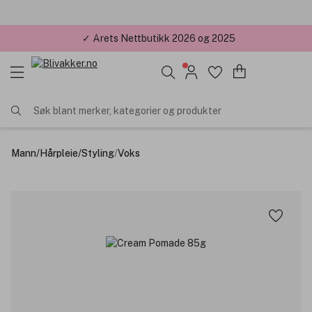
✓ Årets Nettbutikk 2026 og 2025
Søk blant merker, kategorier og produkter
Mann
/
Hårpleie
/
Styling
/
Voks