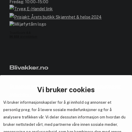
Fredag: 10:00–15:00
Blivakker.no
Om oss
Bli medlem helt gratis - få poeng og eksklusive rabattkoder.
Vi bruker cookies
Nyhetsbrev
Vi bruker informasjonskapsler for å gi innhold og annonser et
Samarbeid med oss
personlig preg, for å levere sosiale mediefunksjoner og for å
analysere trafikken vår. Vi deler dessuten informasjon om hvordan du
bruker nettstedet vårt, med partnerne våre innen sosiale medier,
annonsering og analysearbeid, som kan kombinere den med annen