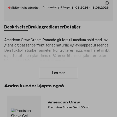
Forventet på lager:
Midlertidig utsolgt
11.08.2026
-
18.08.2026
Beskrivelse
Bruk
Ingredienser
Detaljer
American Crew Cream Pomade gir lett til medium hold med lav
glans og passer perfekt for et naturlig og avslappet utseende.
Den fuktighetsrike formelen kontrollerer frizz, gjør håret mykt
og etterlater en glatt finish. Påfør en liten mengde i tørt eller
håndkletørt hår og style etter ønske.
Lukk
Produktnummer:
3343351
Les mer
Andre kunder kjøpte også
American Crew
Precision Shave Gel 450ml