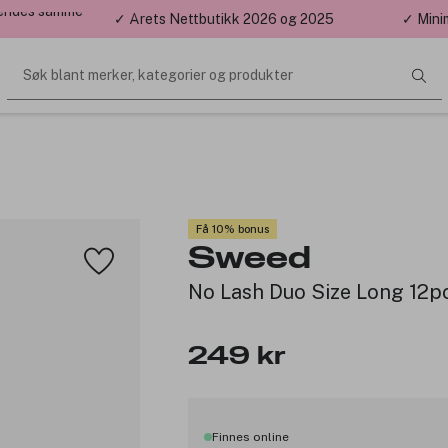
 sendes samme
✓ Årets Nettbutikk 2026 og 2025
✓ Mini
Søk blant merker, kategorier og produkter
Få 10% bonus
Sweed
No Lash Duo Size Long 12p
249 kr
Finnes online