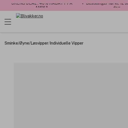
UKENS DEAL : 40% RABATT PÅ
✓ Bestillinger før kl. 12
AMIKA
dag
Sminke
/
Øyne
/
Løsvipper
/
Individuelle Vipper