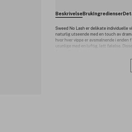
Beskrivelse
Bruk
Ingredienser
Det
Sweed No Lash er delikate individuelle vip
naturlig utseende med en touch av dramat
hvor hver vippe er avsmalnende i enden f
usynlige med en luftig, lett følelse. D
Farge: Svart. Lim kjøpes separat.
Produktnummer:
3345645