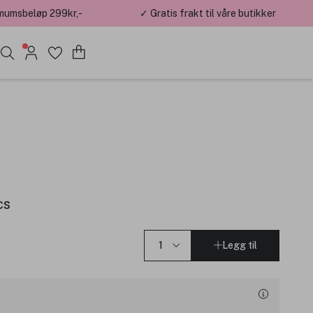
mumsbeløp 299kr,-
✓ Gratis frakt til våre butikker
cs
Legg til