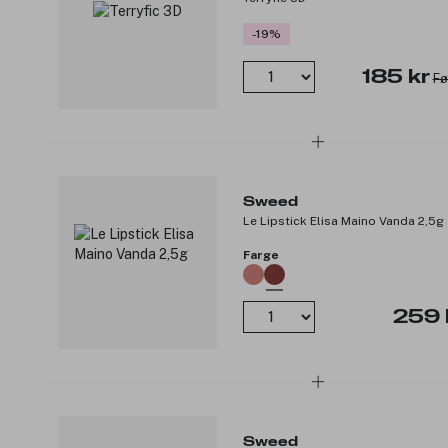
-19%
185 kr
Fø
Sweed
Le Lipstick Elisa Maino Vanda 2,5g
Farge
259 
Sweed