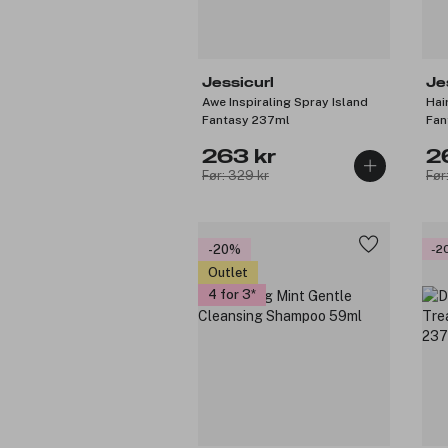
Jessicurl
Je
Awe Inspiraling Spray Island
Hai
Fantasy 237ml
Fan
263 kr
2
Før: 329 kr
Før
-20%
-2
Outlet
4 for 3