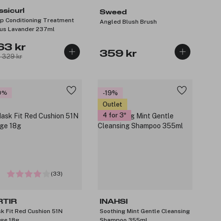
ssicurl
Sweed
p Conditioning Treatment
Angled Blush Brush
rus Lavander 237ml
63 kr
359 kr
: 329 kr
0%
-19%
Outlet
4 for 3
(33)
RTIR
INAHSI
k Fit Red Cushion 51N
Soothing Mint Gentle Cleansing
ge 18g
Shampoo 355ml