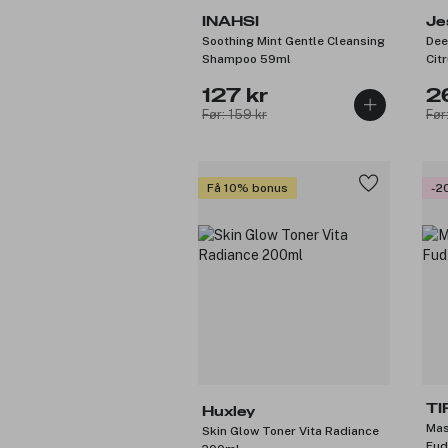
INAHSI
Je
Soothing Mint Gentle Cleansing
Dee
Shampoo 59ml
Cit
127 kr
2
Før: 159 kr
Før
Få 10% bonus
-2
TI
Huxley
Mas
Skin Glow Toner Vita Radiance
Fud