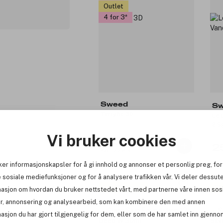
Outlet
4 for 3
Sweed
Sw
Terryfic 3D
Le 
2,5
Vi bruker cookies
185 kr
2
Før: 229 kr
ker informasjonskapsler for å gi innhold og annonser et personlig preg, for
 sosiale mediefunksjoner og for å analysere trafikken vår. Vi deler dessut
Få 10% bonus
Få
masjon om hvordan du bruker nettstedet vårt, med partnerne våre innen sos
r, annonsering og analysearbeid, som kan kombinere den med annen
asjon du har gjort tilgjengelig for dem, eller som de har samlet inn gjenno