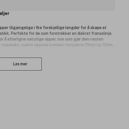
aljer
per tilgjengelige i fire forskjellige lengder for å skape et
ikk. Perfekte for de som foretrekker en diskret franselinje,
or å etterligne naturlige vipper, noe som gjør dem nesten
isse veganske, svarte vippene kommer i lengdene 10mm og 12mm.
Lukk
Les mer