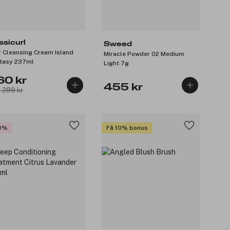
ssicurl
Sweed
r Cleansing Cream Island
Miracle Powder 02 Medium
tasy 237ml
Light 7g
60 kr
455 kr
: 289 kr
0%
Få 10% bonus