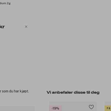
dium 2g
kr
r som du har kjøpt.
Vi anbefaler disse til deg
-19%
Få