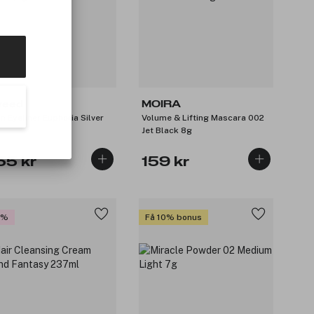
eed
MOIRA
in Eyeliner Euphoria Silver
Volume & Lifting Mascara 002
g
Jet Black 8g
55 kr
159 kr
0%
Få 10% bonus