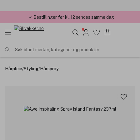
✓ Bestillinger før kl. 12 sendes samme dag
✓ Årets Nettbutikk 2026 og 2025
Søk blant merker, kategorier og produkter
Hårpleie
/
Styling
/
Hårspray