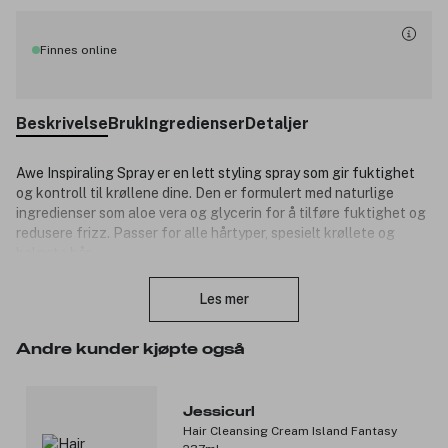
Finnes online
Beskrivelse
Bruk
Ingredienser
Detaljer
Awe Inspiraling Spray er en lett styling spray som gir fuktighet
og kontroll til krøllene dine. Den er formulert med naturlige
ingredienser som aloe vera og glycerin for å tilføre fuktighet og
redusere frizz. Passer for alle hårtyper, spesielt krøllete og
bølgete hår.
Lukk
Produktnummer:
3346100
Les mer
Andre kunder kjøpte også
Jessicurl
Hair Cleansing Cream Island Fantasy