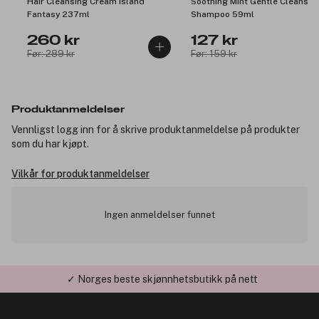
Hair Cleansing Cream Island
Soothing Mint Gentle Cleansin
Fantasy 237ml
Shampoo 59ml
260 kr
127 kr
Før: 289 kr
Før: 159 kr
Produktanmeldelser
Vennligst logg inn for å skrive produktanmeldelse på produkter
som du har kjøpt.
Vilkår for produktanmeldelser
Ingen anmeldelser funnet
✓ Norges beste skjønnhetsbutikk på nett
✓ Årets Nettbutikk 2026 og 2025