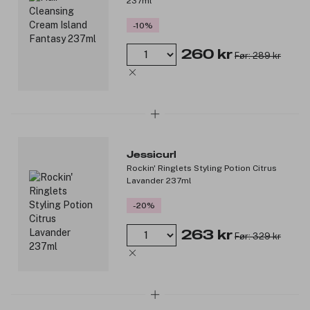
237ml
-10%
260 kr
Før: 289 kr
Jessicurl
Rockin' Ringlets Styling Potion Citrus
Lavander 237ml
-20%
263 kr
Før: 329 kr