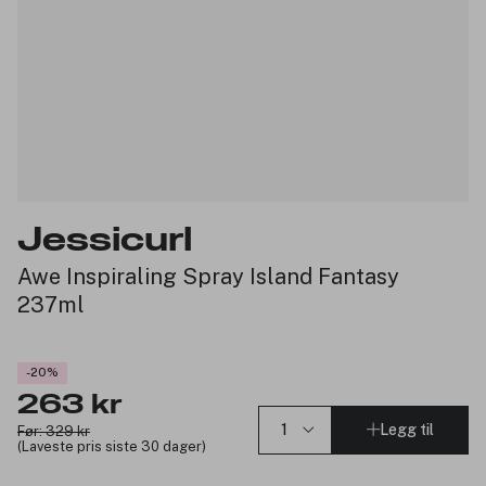
Jessicurl
Awe Inspiraling Spray Island Fantasy
237ml
-20%
263 kr
Legg til
Før: 329 kr
(Laveste pris siste 30 dager)