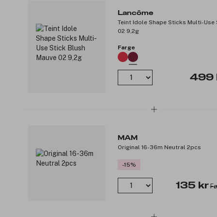
Lancôme
Teint Idole Shape Sticks Multi-Use
02 9,2g
Farge
499 
MAM
Original 16-36m Neutral 2pcs
-15%
135 kr
Fø