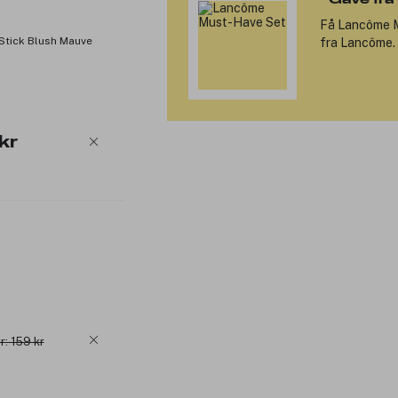
Få
Lancôme 
 Stick Blush Mauve
fra Lancôme. 
kr
r: 159 kr