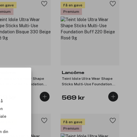
 en gave
Få en gave
emium
Premium
ncôme
Lancôme
nt Idole Ultra Wear Shape
Teint Idole Ultra Wear Shape
cks Multi-Use Foundation
Sticks Multi-Use Foundation
que 330 Beige Doré 9g
Buff 220 Beige Rosé 9g
29 kr
569 kr
 å
en
iale
 en gave
Få en gave
emium
Premium
m din