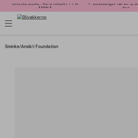
UKENS DEAL : 40% RABATT PÅ
✓ Bestillinger før kl. 12
AMIKA
dag
Sminke
/
Ansikt
/
Foundation