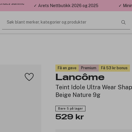
 sendes samme
✓ Årets Nettbutikk 2026 og 2025
✓ Mini
Søk blant merker, kategorier og produkter
Få en gave
Premium
Få 53 kr bonus
Lancôme
Teint Idole Ultra Wear Sha
Beige Nature 9g
Bare 5 på lager
529 kr