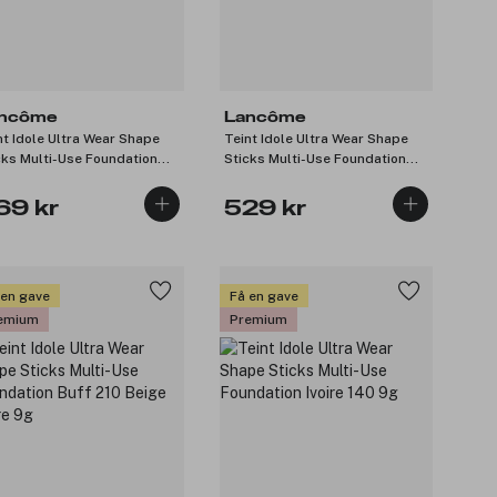
ncôme
Lancôme
nt Idole Ultra Wear Shape
Teint Idole Ultra Wear Shape
cks Multi-Use Foundation
Sticks Multi-Use Foundation
que 260 9g
Beige Albâtre 01 9g
69 kr
529 kr
 en gave
Få en gave
emium
Premium