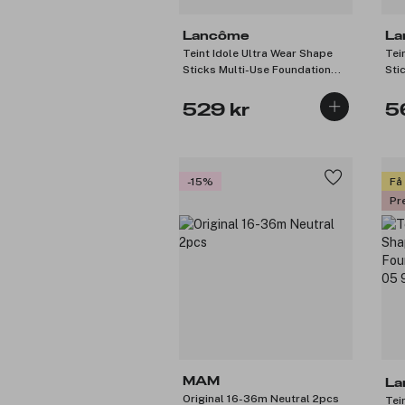
Lancôme
La
Teint Idole Ultra Wear Shape
Tei
Sticks Multi-Use Foundation
Sti
Suède 555 Café 9g
Buf
529 kr
5
-15%
Få
Pr
MAM
La
Original 16-36m Neutral 2pcs
Tei