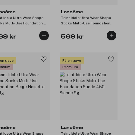
ncôme
Lancôme
nt Idole Ultra Wear Shape
Teint Idole Ultra Wear Shape
cks Multi-Use Foundation
Sticks Multi-Use Foundation
f 210 Beige Ivoire 9g
Ivoire 140 9g
69 kr
569 kr
 en gave
Få en gave
emium
Premium
ncôme
Lancôme
nt Idole Ultra Wear Shape
Teint Idole Ultra Wear Shape