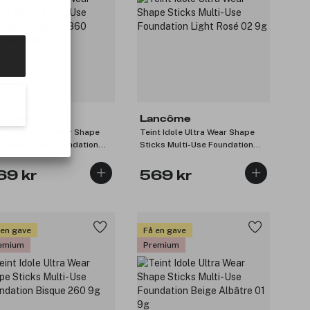
ncôme
Lancôme
nt Idole Ultra Wear Shape
Teint Idole Ultra Wear Shape
cks Multi-Use Foundation
Sticks Multi-Use Foundation
que 360 Châtaigne 9g
Light Rosé 02 9g
69 kr
569 kr
 en gave
Få en gave
emium
Premium