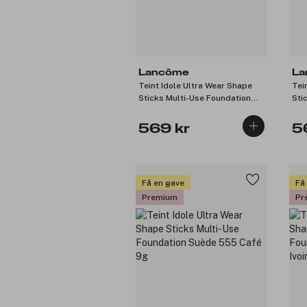
Lancôme
La
Teint Idole Ultra Wear Shape
Tei
Sticks Multi-Use Foundation
Sti
Buff 230 9g
Bis
569 kr
5
Få en gave
Få
Premium
Pr