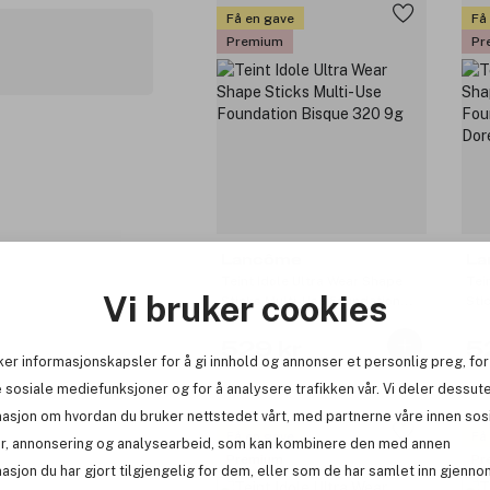
Få en gave
Få
Premium
Pr
Lancôme
La
Teint Idole Ultra Wear Shape
Tei
Vi bruker cookies
Sticks Multi-Use Foundation
Sti
Bisque 320 9g
Bis
529 kr
5
ker informasjonskapsler for å gi innhold og annonser et personlig preg, for
 sosiale mediefunksjoner og for å analysere trafikken vår. Vi deler dessut
masjon om hvordan du bruker nettstedet vårt, med partnerne våre innen sos
Få en gave
Få
r, annonsering og analysearbeid, som kan kombinere den med annen
Premium
Pr
asjon du har gjort tilgjengelig for dem, eller som de har samlet inn gjenno