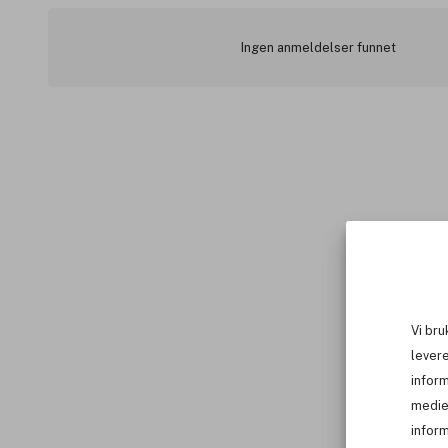
Ingen anmeldelser funnet
Vi bru
levere
infor
medie
inform