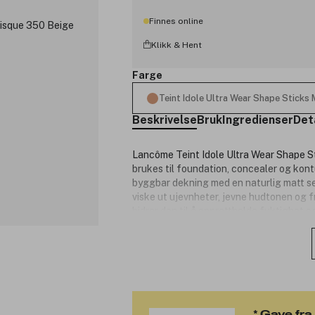
Finnes online
Klikk & Hent
Farge
Teint Idole Ultra Wear Shape Sticks
Beskrivelse
Bruk
Ingredienser
Det
Lancôme Teint Idole Ultra Wear Shape S
brukes til foundation, concealer og kont
byggbar dekning med en naturlig matt seco
viske ut ujevnheter, jevne hudtonen og 
bidrar den til å opprettholde fuktighet
fremstår jevnere og mer raffinert. Den sk
ansiktet og på utvalgte områder. Resulta
komfortabel følelse.
Produktnummer:
3351054
* Gave fr