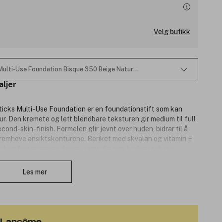
Velg butikk
 Multi-Use Foundation Bisque 350 Beige Nature 9g
aljer
ticks Multi-Use Foundation er en foundationstift som kan
ur. Den kremete og lett blendbare teksturen gir medium til full
nd-skin-finish. Formelen glir jevnt over huden, bidrar til å
fremheve ansiktskonturene. Beriket med skvalan og vitamin E
 og komfort gjennom dagen, samtidig som hudens tekstur
Lukk
rå spissen gjør påføringen presis og enkel, både i hele
tet er et langvarig og profesjonelt utseende med en lett og
Les mer
a Lancôme