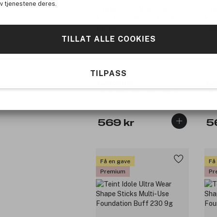
av tjenestene deres.
TILLAT ALLE COOKIES
TILPASS
Lancôme
La
Teint Idole Ultra Wear Shape
Tei
Sticks Multi-Use Foundation
Sti
Bisque 250 Beige Lin 9g
Bis
569 kr
5
Få en gave
Få
Premium
Pr