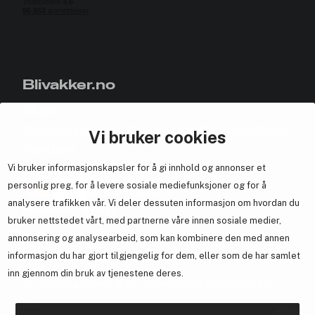
Blivakker.no
Om oss
Bli medlem helt gratis - få poeng og eksklusive rabattkoder.
Vi bruker cookies
Nyhetsbrev
Vi bruker informasjonskapsler for å gi innhold og annonser et
Samarbeid med oss
personlig preg, for å levere sosiale mediefunksjoner og for å
analysere trafikken vår. Vi deler dessuten informasjon om hvordan du
bruker nettstedet vårt, med partnerne våre innen sosiale medier,
annonsering og analysearbeid, som kan kombinere den med annen
En del av
Brandsdal Group AS
informasjon du har gjort tilgjengelig for dem, eller som de har samlet
inn gjennom din bruk av tjenestene deres.
For personlig veiledning om profesjonelle hårprodukter, klikk
her
.