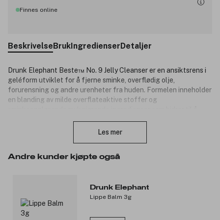
Finnes online
Beskrivelse
Bruk
Ingredienser
Detaljer
Drunk Elephant Beste™ No. 9 Jelly Cleanser er en ansiktsrens i
geléform utviklet for å fjerne sminke, overflødig olje,
forurensning og andre urenheter fra huden. Formelen inneholder
en blanding av milde overflateaktive stoffer og
sminkeoppløsende mykgjørende ingredienser som bidrar til å
Lukk
rense huden effektivt. Rensen skylles enkelt av uten å etterlate
rester og etterlater huden ren og myk. Produktet er utviklet uten
Les mer
tilsatt duft og essensielle oljer og passer for alle hudtyper.
Produktnummer:
3352975
Andre kunder kjøpte også
Drunk Elephant
Lippe Balm 3g