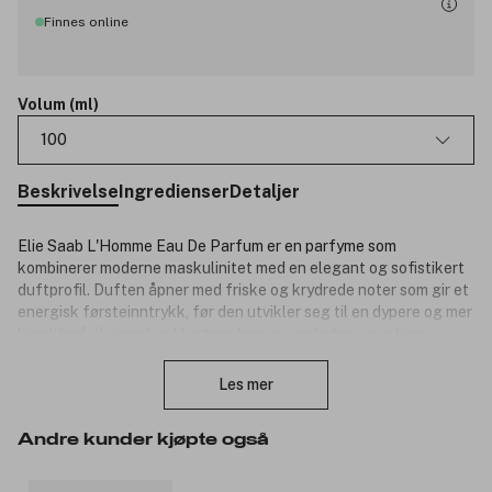
Finnes online
Volum (ml)
100
Beskrivelse
Ingredienser
Detaljer
Elie Saab L'Homme Eau De Parfum er en parfyme som
kombinerer moderne maskulinitet med en elegant og sofistikert
duftprofil. Duften åpner med friske og krydrede noter som gir et
energisk førsteinntrykk, før den utvikler seg til en dypere og mer
karakterfull signatur. Hjertenotene av sedertre og vetiver
Lukk
tilfører varme og jordnære nyanser, mens basen av myrra og
patchouli gir en rik, vedvarende og raffinert avslutning.
Les mer
Resultatet er en balansert og magnetisk duft som passer både
til dag og kveld.
Andre kunder kjøpte også
Noter: