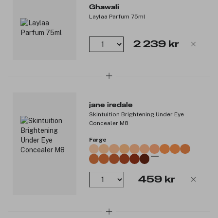
Toppnoter: Rosa pepper og bergamott.
Ghawali
Hjertenoter: Sedertre og vetiver.
Laylaa Parfum 75ml
Bunnoter: Myrra og patchouli.
Produktnummer:
3355286
2 239 kr
jane iredale
Skintuition Brightening Under Eye
Concealer M8
Farge
459 kr