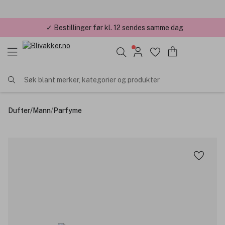
✓ Bestillinger før kl. 12 sendes samme dag
Søk blant merker, kategorier og produkter
Dufter
/
Mann
/
Parfyme