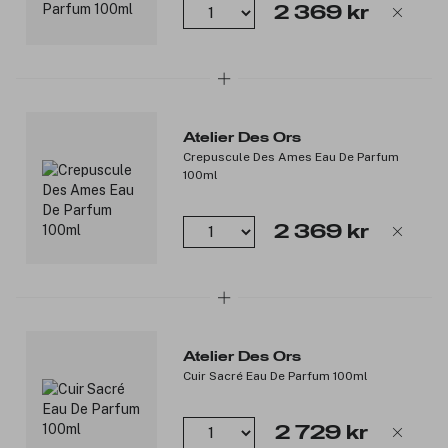
appelsinblomst.
2 369 kr
Bunnoter: Vetiveressens, sedertreessens og musk.
Produktnummer:
3356892
Atelier Des Ors
Crepuscule Des Ames Eau De Parfum
100ml
2 369 kr
Atelier Des Ors
Cuir Sacré Eau De Parfum 100ml
2 729 kr