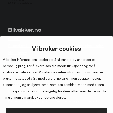
Blivakker.no
Om oss
Bli medlem helt gratis - få poeng og eksklusive rabattkoder.
Vi bruker cookies
Nyhetsbrev
Vi bruker informasjonskapsler for å gi innhold og annonser et
Samarbeid med oss
personlig preg, for å levere sosiale mediefunksjoner og for å
analysere trafikken vår. Vi deler dessuten informasjon om hvordan du
bruker nettstedet vårt, med partnerne våre innen sosiale medier,
annonsering og analysearbeid, som kan kombinere den med annen
En del av
Brandsdal Group AS
informasjon du har gjort tilgjengelig for dem, eller som de har samlet
inn gjennom din bruk av tjenestene deres.
For personlig veiledning om profesjonelle hårprodukter, klikk
her
.