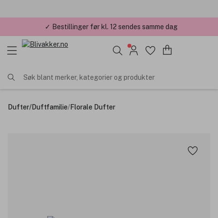
✓ Bestillinger før kl. 12 sendes samme dag
Søk blant merker, kategorier og produkter
Dufter
/
Duftfamilie
/
Florale Dufter