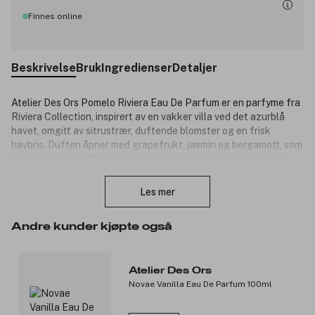
Finnes online
Beskrivelse
Bruk
Ingredienser
Detaljer
Atelier Des Ors Pomelo Riviera Eau De Parfum er en parfyme fra
Riviera Collection, inspirert av en vakker villa ved det azurblå
havet, omgitt av sitrustrær, duftende blomster og en frisk
havbris. Duften åpner med grapefrukt, jasmin og bergamott, som
gir en frisk og strålende start. I hjertet møtes appelsinblomst,
Lukk
saltakkord og rose, som gir duften en solfylt, blomstrende og
lett saltet karakter. Basen avrundes med sedertre, som tilfører
Les mer
en elegant og balansert dybde. Pomelo Riviera fremkaller
følelsen av lett solbrun sommerhud, lange sommerdager og
Andre kunder kjøpte også
minnerike øyeblikk ved den franske rivieraen.
Duftnoter:
Atelier Des Ors
Toppnoter: Grapefrukt, jasmin og bergamott.
Novae Vanilla Eau De Parfum 100ml
Hjertenoter: Appelsinblomst, saltakkord og rose.
Bunnoter: Sedertre.